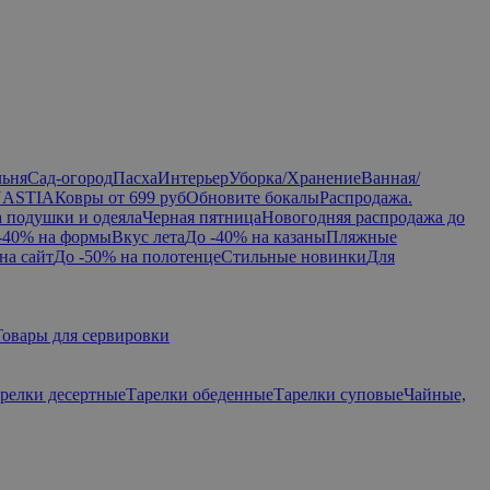
льня
Сад-огород
Пасха
Интерьер
Уборка/Хранение
Ванная/
NASTIA
Ковры от 699 руб
Обновите бокалы
Распродажа.
а подушки и одеяла
Черная пятница
Новогодняя распродажа до
-40% на формы
Вкус лета
До -40% на казаны
Пляжные
на сайт
До -50% на полотенце
Стильные новинки
Для
Товары для сервировки
релки десертные
Тарелки обеденные
Тарелки суповые
Чайные,