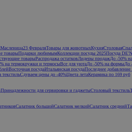
я
Масленица
23 Февраля
Товары для животных
Кухня
Столовая
Спа
е товары
Подарки любимым
Коллекции посуды 2025
Посуда DE'
ствующие товары
Распродажа остатков
Лидеры продаж
До -50% н
0% на термокружки и термосы
Все для уюта
До -50% на формы
До 
блей
Восточная посуда
Итальянская посуда
Последнее добавление 
а текстиль
Сдуваем цены до -40%
Цвета лета
Керамика по 169 руб
в
Принадлежности для сервировки и гаджеты
Столовый текстиль
атников
Салатник большой
Салатник мелкий
Салатник средний
Та