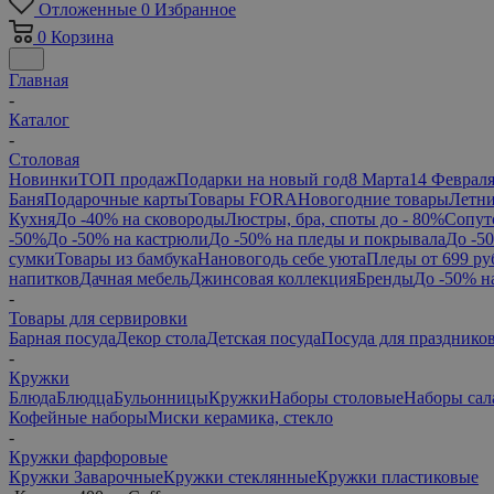
Отложенные
0
Избранное
0
Корзина
Главная
-
Каталог
-
Столовая
Новинки
ТОП продаж
Подарки на новый год
8 Марта
14 Феврал
Баня
Подарочные карты
Товары FORA
Новогодние товары
Летни
Кухня
До -40% на сковороды
Люстры, бра, споты до - 80%
Сопут
-50%
До -50% на кастрюли
До -50% на пледы и покрывала
До -5
сумки
Товары из бамбука
Нановогодь себе уюта
Пледы от 699 ру
напитков
Дачная мебель
Джинсовая коллекция
Бренды
До -50% н
-
Товары для сервировки
Барная посуда
Декор стола
Детская посуда
Посуда для празднико
-
Кружки
Блюда
Блюдца
Бульонницы
Кружки
Наборы столовые
Наборы сал
Кофейные наборы
Миски керамика, стекло
-
Кружки фарфоровые
Кружки Заварочные
Кружки стеклянные
Кружки пластиковые