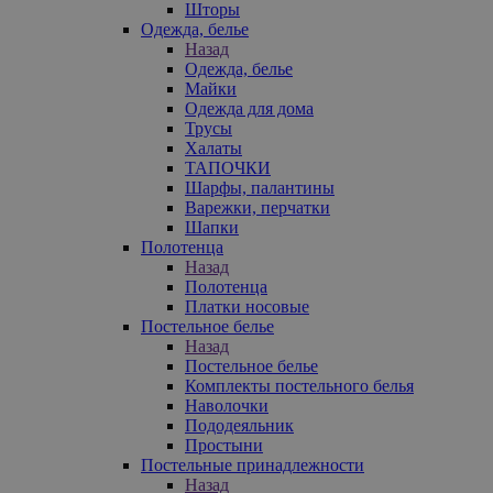
Шторы
Одежда, белье
Назад
Одежда, белье
Майки
Одежда для дома
Трусы
Халаты
ТАПОЧКИ
Шарфы, палантины
Варежки, перчатки
Шапки
Полотенца
Назад
Полотенца
Платки носовые
Постельное белье
Назад
Постельное белье
Комплекты постельного белья
Наволочки
Пододеяльник
Простыни
Постельные принадлежности
Назад