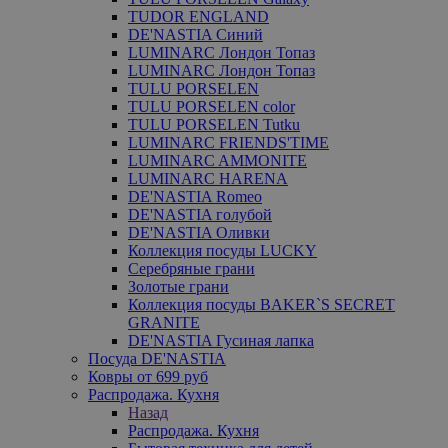
TUDOR ENGLAND
DE'NASTIA Синий
LUMINARC Лондон Топаз
LUMINARC Лондон Топаз
TULU PORSELEN
TULU PORSELEN color
TULU PORSELEN Tutku
LUMINARC FRIENDS'TIME
LUMINARC AMMONITE
LUMINARC HARENA
DE'NASTIA Romeo
DE'NASTIA голубой
DE'NASTIA Оливки
Коллекция посуды LUCKY
Серебряные грани
Золотые грани
Коллекция посуды BAKER`S SECRET
GRANITE
DE'NASTIA Гусиная лапка
Посуда DE'NASTIA
Ковры от 699 руб
Распродажа. Кухня
Назад
Распродажа. Кухня