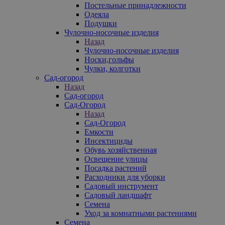
Постельные принадлежности
Одеяла
Подушки
Чулочно-носочные изделия
Назад
Чулочно-носочные изделия
Носки,гольфы
Чулки, колготки
Сад-огород
Назад
Сад-огород
Сад-Огород
Назад
Сад-Огород
Емкости
Инсектициды
Обувь хозяйственная
Освещение улицы
Посадка растений
Расходники для уборки
Садовый инструмент
Садовый ландшафт
Семена
Уход за комнатными растениями
Семена