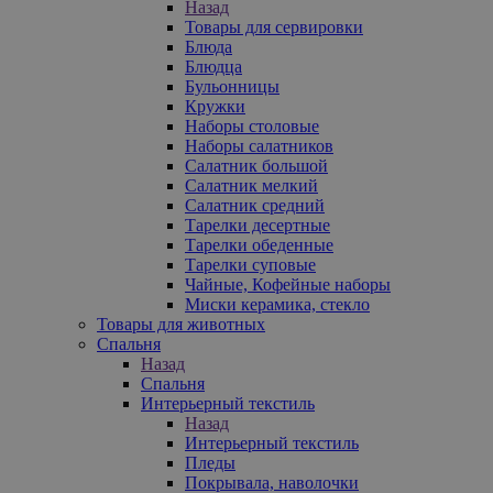
Назад
Товары для сервировки
Блюда
Блюдца
Бульонницы
Кружки
Наборы столовые
Наборы салатников
Салатник большой
Салатник мелкий
Салатник средний
Тарелки десертные
Тарелки обеденные
Тарелки суповые
Чайные, Кофейные наборы
Миски керамика, стекло
Товары для животных
Спальня
Назад
Спальня
Интерьерный текстиль
Назад
Интерьерный текстиль
Пледы
Покрывала, наволочки