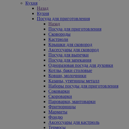
Кухня
Назад
Кухня
Посуда для приготовления
Назад
Посуда для приготовления
Сковороды
Кастрюли
Крышки для сковород
Аксессуары для сковород
Посуда для выпечки
Посуда для запекания
Одноразовая посуда для духовки
Котлы, баки столовые
Ковши, молочники
Казаны, утятницы металл
Наборы посуды для приготовления
Соковарки
Скороварки
Пароварки, мантоварки
Фритюрницы
Мармиты
Фондю
Аксессуары для кастрюль
Термосы