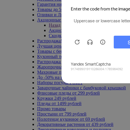
Гарантия низкой цены
Товары до 500 руб
Оливки и Лимоны
Акционные товары
Назад
Акционные товары
Скидка 20% по промокоду
Распродажа! Ульяновск до -70%
Лучшая цена
Товары с бесплатной доставкой
Кухонный текстиль
Распродажа до -50%
Жаропрочная посуда
Махровые полотенца
До -50% на ковры
Наборы посуды FORA
Заварочные чайники с бамбуковой крышкой
Флисовые пледы от 299 рублей
Кружки 249 рублей
Пледы от 1499 рублей
Промо товары
Простыни от 799 рублей
Полотенце кухонное от 69 рублей
Декоративные растения от 439 рублей
Декоративные наволочки и подушки