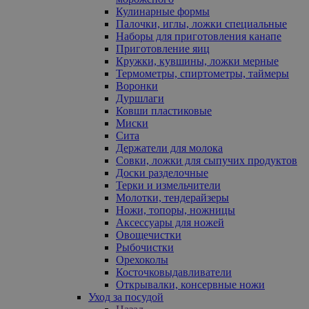
Кулинарные формы
Палочки, иглы, ложки специальные
Наборы для приготовления канапе
Приготовление яиц
Кружки, кувшины, ложки мерные
Термометры, спиртометры, таймеры
Воронки
Дуршлаги
Ковши пластиковые
Миски
Сита
Держатели для молока
Совки, ложки для сыпучих продуктов
Доски разделочные
Терки и измельчители
Молотки, тендерайзеры
Ножи, топоры, ножницы
Аксессуары для ножей
Овощечистки
Рыбочистки
Орехоколы
Косточковыдавливатели
Открывалки, консервные ножи
Уход за посудой