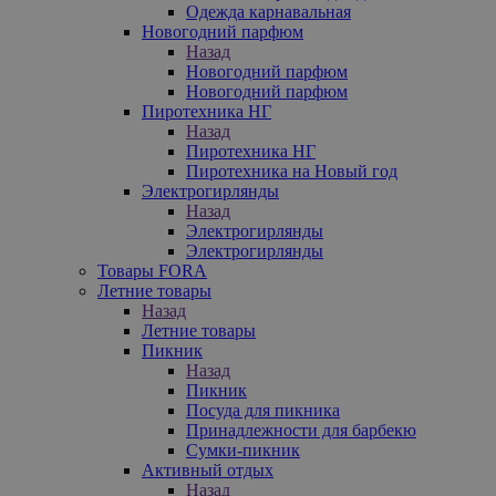
Одежда карнавальная
Новогодний парфюм
Назад
Новогодний парфюм
Новогодний парфюм
Пиротехника НГ
Назад
Пиротехника НГ
Пиротехника на Новый год
Электрогирлянды
Назад
Электрогирлянды
Электрогирлянды
Товары FORA
Летние товары
Назад
Летние товары
Пикник
Назад
Пикник
Посуда для пикника
Принадлежности для барбекю
Сумки-пикник
Активный отдых
Назад