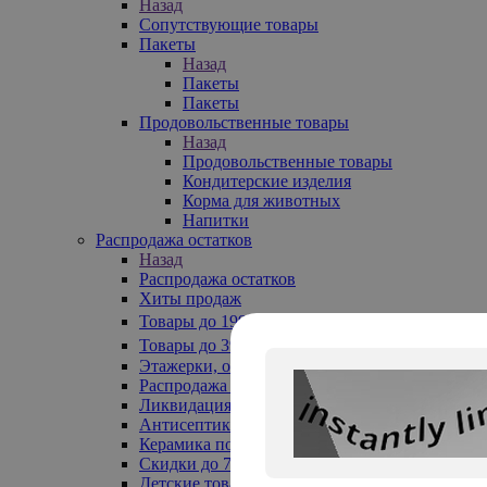
Назад
Сопутствующие товары
Пакеты
Назад
Пакеты
Пакеты
Продовольственные товары
Назад
Продовольственные товары
Кондитерские изделия
Корма для животных
Напитки
Распродажа остатков
Назад
Распродажа остатков
Хиты продаж
Товары до 199₽
Товары до 399₽
Этажерки, обувницы
Распродажа текстиля до -50%
Ликвидация до -70%
Антисептики
Керамика по 129 руб
Скидки до 70%
Детские товары