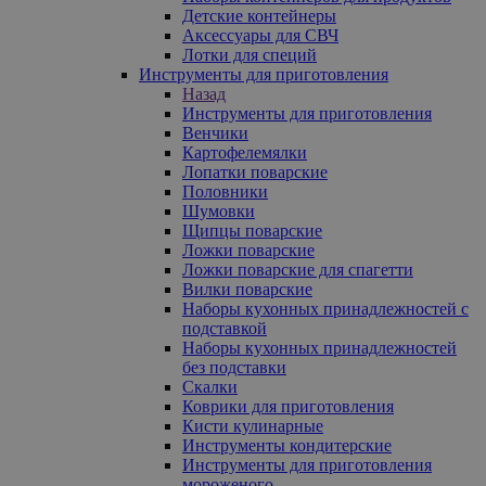
Детские контейнеры
Аксессуары для СВЧ
Лотки для специй
Инструменты для приготовления
Назад
Инструменты для приготовления
Венчики
Картофелемялки
Лопатки поварские
Половники
Шумовки
Щипцы поварские
Ложки поварские
Ложки поварские для спагетти
Вилки поварские
Наборы кухонных принадлежностей с
подставкой
Наборы кухонных принадлежностей
без подставки
Скалки
Коврики для приготовления
Кисти кулинарные
Инструменты кондитерские
Инструменты для приготовления
мороженого