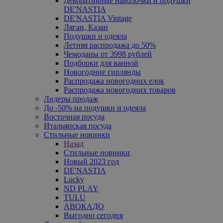
Декоративные наволочки и подушки
DE'NASTIA
DE'NASTIA Vintage
Ляган, Казан
Подушки и одеяла
Летняя распродажа до 50%
Чемоданы от 3998 рублей
Подборки для ванной
Новогодние гирлянды
Распродажа новогодних елок
Распродажа новогодних товаров
Лидеры продаж
До -50% на подушки и одеяла
Восточная посуда
Итальянская посуда
Стильные новинки
Назад
Стильные новинки
Новый 2023 год
DE'NASTIA
Lucky
ND PLAY
TULU
АВОКАДО
Выгодно сегодня