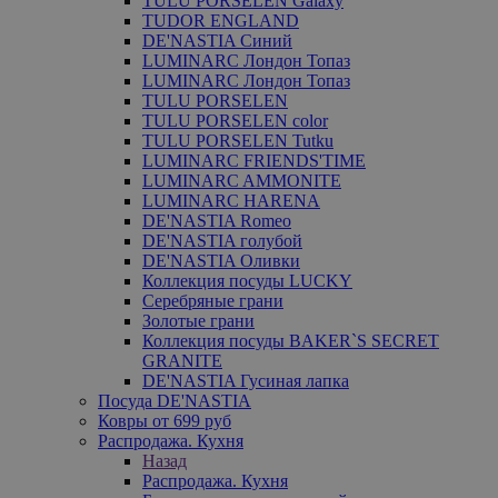
TULU PORSELEN Galaxy
TUDOR ENGLAND
DE'NASTIA Синий
LUMINARC Лондон Топаз
LUMINARC Лондон Топаз
TULU PORSELEN
TULU PORSELEN color
TULU PORSELEN Tutku
LUMINARC FRIENDS'TIME
LUMINARC AMMONITE
LUMINARC HARENA
DE'NASTIA Romeo
DE'NASTIA голубой
DE'NASTIA Оливки
Коллекция посуды LUCKY
Серебряные грани
Золотые грани
Коллекция посуды BAKER`S SECRET
GRANITE
DE'NASTIA Гусиная лапка
Посуда DE'NASTIA
Ковры от 699 руб
Распродажа. Кухня
Назад
Распродажа. Кухня