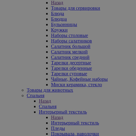
Назад
Товары для сервировки
Блюда
Блюдца
Бульонницы
Кружки
Наборы столовые
Наборы салатников
Салатник большой
Салатник мелкий
Салатник средний
Тарелки десертные
Тарелки обеденные
Тарелки суповые
Чайные, Кофейные наборы
Миски керамика, стекло
Товары для животных
Спальня
Назад
Спальня
Интерьерный текстиль
Назад
Интерьерный текстиль
Пледы
Покрывала, наволочки