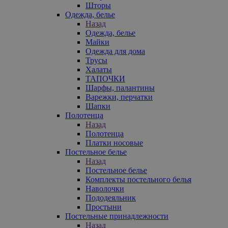
Шторы
Одежда, белье
Назад
Одежда, белье
Майки
Одежда для дома
Трусы
Халаты
ТАПОЧКИ
Шарфы, палантины
Варежки, перчатки
Шапки
Полотенца
Назад
Полотенца
Платки носовые
Постельное белье
Назад
Постельное белье
Комплекты постельного белья
Наволочки
Пододеяльник
Простыни
Постельные принадлежности
Назад