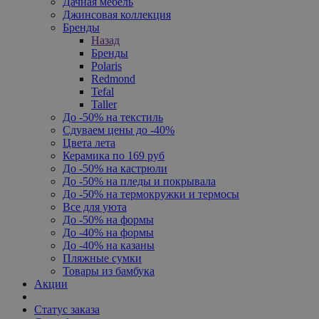
Дачная мебель
Джинсовая коллекция
Бренды
Назад
Бренды
Polaris
Redmond
Tefal
Taller
До -50% на текстиль
Сдуваем цены до -40%
Цвета лета
Керамика по 169 руб
До -50% на кастрюли
До -50% на пледы и покрывала
До -50% на термокружки и термосы
Все для уюта
До -50% на формы
До -40% на формы
До -40% на казаны
Пляжные сумки
Товары из бамбука
Акции
Статус заказа