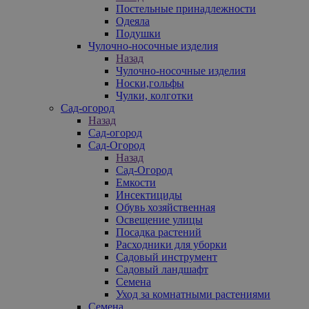
Постельные принадлежности
Одеяла
Подушки
Чулочно-носочные изделия
Назад
Чулочно-носочные изделия
Носки,гольфы
Чулки, колготки
Сад-огород
Назад
Сад-огород
Сад-Огород
Назад
Сад-Огород
Емкости
Инсектициды
Обувь хозяйственная
Освещение улицы
Посадка растений
Расходники для уборки
Садовый инструмент
Садовый ландшафт
Семена
Уход за комнатными растениями
Семена