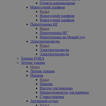
Одежда карнавальная
Новогодний парфюм
Назад
Новогодний парфюм
Новогодний парфюм
Пиротехника НГ
Назад
Пиротехника НГ
Пиротехника на Новый год
Электрогирлянды
Назад
Электрогирлянды
Электрогирлянды
Товары FORA
Летние товары
Назад
Летние товары
Пикник
Назад
Пикник
Посуда для пикника
Принадлежности для барбекю
Сумки-пикник
Активный отдых
Назад