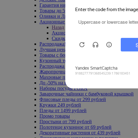
Гарантия низкой цены
Товары до 500 руб
Оливки и Лимоны
Акционные товары
Назад
Акционные товары
Скидка 20% по промокоду
Распродажа! Ульяновск до -70%
Лучшая цена
Товары с бесплатной доставкой
Кухонный текстиль
Распродажа до -50%
Жаропрочная посуда
Махровые полотенца
До -50% на ковры
Наборы посуды FORA
Заварочные чайники с бамбуковой крышкой
Флисовые пледы от 299 рублей
Кружки 249 рублей
Пледы от 1499 рублей
Промо товары
Простыни от 799 рублей
Полотенце кухонное от 69 рублей
Декоративные растения от 439 рублей