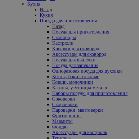
Кухня
Назад
Кухня
Посуда для приготовления
Назад
Посуда для приготовления
Сковороды
Кастрюли
Крышки для сковород
Аксессуары для сковород
Посуда для выпечки
Посуда для запекания
Одноразовая посуда для духовки
Котлы, баки столовые
Ковши, молочники
Казаны, утятницы металл
Наборы посуды для приготовления
Соковарки
Скороварки
Пароварки, мантоварки
Фритюрницы
Мармиты
Фондю
Аксессуары для кастрюль
Термосы