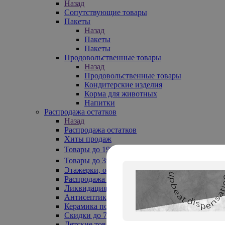
Назад
Сопутствующие товары
Пакеты
Назад
Пакеты
Пакеты
Продовольственные товары
Назад
Продовольственные товары
Кондитерские изделия
Корма для животных
Напитки
Распродажа остатков
Назад
Распродажа остатков
Хиты продаж
Товары до 199₽
Товары до 399₽
Этажерки, обувницы
Распродажа текстиля до -50%
Ликвидация до -70%
Антисептики
Керамика по 129 руб
Скидки до 70%
Детские товары