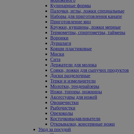
мороженого
Кулинарные формы
Палочки, иглы, ложки специальные
Наборы для приготовления канапе
Приготовление яиц
Кружки, кувшины, ложки мерные
Термометры, спиртометры, таймеры
Воронки
Дуршлаги
Ковши пластиковые
Миски
Сита
Держатели для молока
Совки, ложки для сыпучих продуктов
Доски разделочные
Терки и измельчители
Молотки, тендерайзеры
Ножи, топоры, ножницы
Аксессуары для ножей
Овощечистки
Рыбочистки
Орехоколы
Косточковыдавливатели
Открывалки, консервные ножи
Уход за посудой