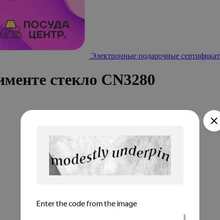
Электронные подарочные сертификат
именте стекло CN3280