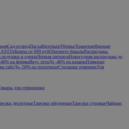
льня
Сад-огород
Пасха
Интерьер
Уборка/Хранение
Ванная/
NASTIA
Ковры от 699 руб
Обновите бокалы
Распродажа.
а подушки и одеяла
Черная пятница
Новогодняя распродажа до
-40% на формы
Вкус лета
До -40% на казаны
Пляжные
на сайт
До -50% на полотенце
Стильные новинки
Для
Товары для сервировки
релки десертные
Тарелки обеденные
Тарелки суповые
Чайные,