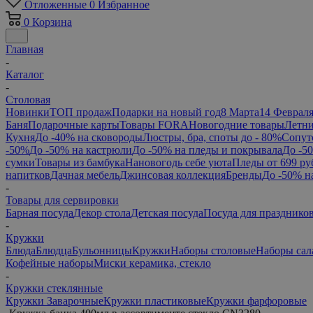
Отложенные
0
Избранное
0
Корзина
Главная
-
Каталог
-
Столовая
Новинки
ТОП продаж
Подарки на новый год
8 Марта
14 Феврал
Баня
Подарочные карты
Товары FORA
Новогодние товары
Летни
Кухня
До -40% на сковороды
Люстры, бра, споты до - 80%
Сопут
-50%
До -50% на кастрюли
До -50% на пледы и покрывала
До -5
сумки
Товары из бамбука
Нановогодь себе уюта
Пледы от 699 ру
напитков
Дачная мебель
Джинсовая коллекция
Бренды
До -50% н
-
Товары для сервировки
Барная посуда
Декор стола
Детская посуда
Посуда для празднико
-
Кружки
Блюда
Блюдца
Бульонницы
Кружки
Наборы столовые
Наборы сал
Кофейные наборы
Миски керамика, стекло
-
Кружки стеклянные
Кружки Заварочные
Кружки пластиковые
Кружки фарфоровые