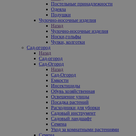
Постельные принадлежности
Одеяла
Подушки
Чулочно-носочные изделия
Назад
Чулочно-носочные изделия
Носки,гольфы
Чулки, колготки
Сад-огород
Назад
Сад-огород
Сад-Огород
Назад
Сад-Огород
Емкости
Инсектициды
Обувь хозяйственная
Освещение улицы
Посадка растений
Расходники для уборки
Садовый инструмент
Садовый ландшафт
Семена
Уход за комнатными растениями
Семена