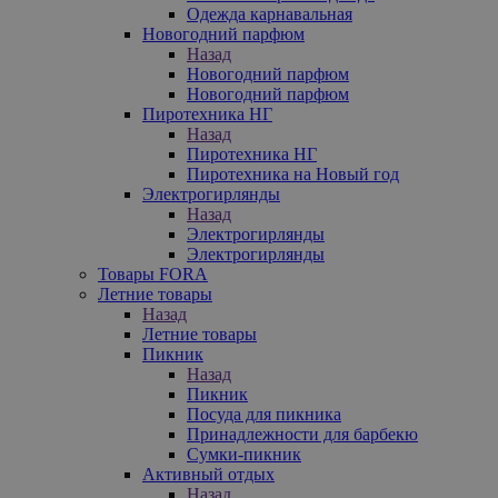
Одежда карнавальная
Новогодний парфюм
Назад
Новогодний парфюм
Новогодний парфюм
Пиротехника НГ
Назад
Пиротехника НГ
Пиротехника на Новый год
Электрогирлянды
Назад
Электрогирлянды
Электрогирлянды
Товары FORA
Летние товары
Назад
Летние товары
Пикник
Назад
Пикник
Посуда для пикника
Принадлежности для барбекю
Сумки-пикник
Активный отдых
Назад