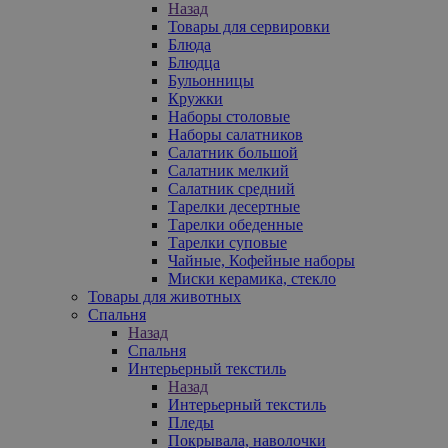
Назад
Товары для сервировки
Блюда
Блюдца
Бульонницы
Кружки
Наборы столовые
Наборы салатников
Салатник большой
Салатник мелкий
Салатник средний
Тарелки десертные
Тарелки обеденные
Тарелки суповые
Чайные, Кофейные наборы
Миски керамика, стекло
Товары для животных
Спальня
Назад
Спальня
Интерьерный текстиль
Назад
Интерьерный текстиль
Пледы
Покрывала, наволочки