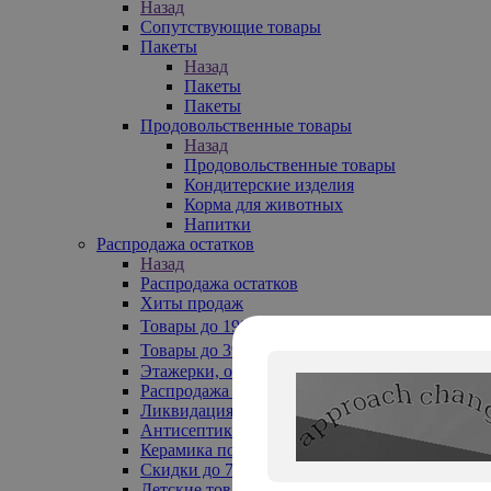
Назад
Сопутствующие товары
Пакеты
Назад
Пакеты
Пакеты
Продовольственные товары
Назад
Продовольственные товары
Кондитерские изделия
Корма для животных
Напитки
Распродажа остатков
Назад
Распродажа остатков
Хиты продаж
Товары до 199₽
Товары до 399₽
Этажерки, обувницы
Распродажа текстиля до -50%
Ликвидация до -70%
Антисептики
Керамика по 129 руб
Скидки до 70%
Детские товары