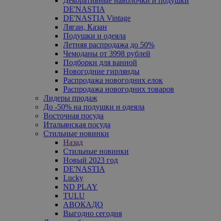
Декоративные наволочки и подушки
DE'NASTIA
DE'NASTIA Vintage
Ляган, Казан
Подушки и одеяла
Летняя распродажа до 50%
Чемоданы от 3998 рублей
Подборки для ванной
Новогодние гирлянды
Распродажа новогодних елок
Распродажа новогодних товаров
Лидеры продаж
До -50% на подушки и одеяла
Восточная посуда
Итальянская посуда
Стильные новинки
Назад
Стильные новинки
Новый 2023 год
DE'NASTIA
Lucky
ND PLAY
TULU
АВОКАДО
Выгодно сегодня