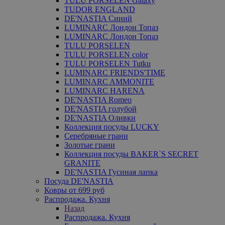
TULU PORSELEN Galaxy
TUDOR ENGLAND
DE'NASTIA Синий
LUMINARC Лондон Топаз
LUMINARC Лондон Топаз
TULU PORSELEN
TULU PORSELEN color
TULU PORSELEN Tutku
LUMINARC FRIENDS'TIME
LUMINARC AMMONITE
LUMINARC HARENA
DE'NASTIA Romeo
DE'NASTIA голубой
DE'NASTIA Оливки
Коллекция посуды LUCKY
Серебряные грани
Золотые грани
Коллекция посуды BAKER`S SECRET
GRANITE
DE'NASTIA Гусиная лапка
Посуда DE'NASTIA
Ковры от 699 руб
Распродажа. Кухня
Назад
Распродажа. Кухня