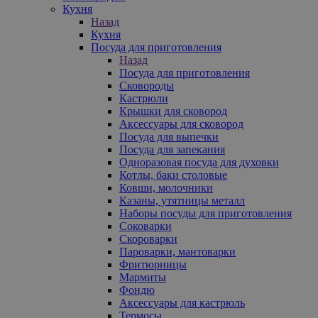
Кухня
Назад
Кухня
Посуда для приготовления
Назад
Посуда для приготовления
Сковороды
Кастрюли
Крышки для сковород
Аксессуары для сковород
Посуда для выпечки
Посуда для запекания
Одноразовая посуда для духовки
Котлы, баки столовые
Ковши, молочники
Казаны, утятницы металл
Наборы посуды для приготовления
Соковарки
Скороварки
Пароварки, мантоварки
Фритюрницы
Мармиты
Фондю
Аксессуары для кастрюль
Термосы