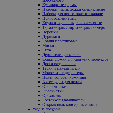
мороженого
Кулинарные формы
Палочки, иглы, ложки специальные
Наборы для приготовления канапе
Приготовление яиц
Кружки, кувшины, ложки мерные
Термометры, спиртометры, таймеры
Воронки
Дуршлаги
Ковши пластиковые
Миски
Сита
Держатели для молока
Совки, ложки для сыпучих продуктов
Доски разделочные
Терки и измельчители
Молотки, тендерайзеры
Ножи, топоры, ножницы
Аксессуары для ножей
Овощечистки
Рыбочистки
Орехоколы
Косточковыдавливатели
Открывалки, консервные ножи
Уход за посудой