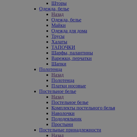
Шторы
Одежда, белье
Назад
Одежда, белье
Майки
Одежда для дома
Трусы
Халаты
ТАПОЧКИ
Шарфы, палантины
Варежки, перчатки
Шапки
Полотенца
Назад
Полотенца
Платки носовые
Постельное белье
Назад
Постельное белье
Комплекты постельного белья
Наволочки
Пододеяльник
Простыни
Постельные принадлежности
Назад