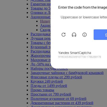
Гарантия низкой цены
Товары до 500 руб
Оливки и Лимоны
Акционные товары
Назад
Акционные товары
Скидка 20% по промокоду
Распродажа! Ульяновск до -70%
Лучшая цена
Товары с бесплатной доставкой
Кухонный текстиль
Распродажа до -50%
Жаропрочная посуда
Махровые полотенца
До -50% на ковры
Наборы посуды FORA
Заварочные чайники с бамбуковой крышкой
Флисовые пледы от 299 рублей
Кружки 249 рублей
Пледы от 1499 рублей
Промо товары
Простыни от 799 рублей
Полотенце кухонное от 69 рублей
Декоративные растения от 439 рублей