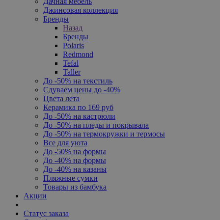
Дачная мебель
Джинсовая коллекция
Бренды
Назад
Бренды
Polaris
Redmond
Tefal
Taller
До -50% на текстиль
Сдуваем цены до -40%
Цвета лета
Керамика по 169 руб
До -50% на кастрюли
До -50% на пледы и покрывала
До -50% на термокружки и термосы
Все для уюта
До -50% на формы
До -40% на формы
До -40% на казаны
Пляжные сумки
Товары из бамбука
Акции
Статус заказа