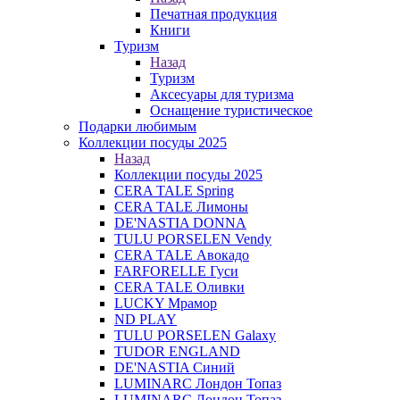
Печатная продукция
Книги
Туризм
Назад
Туризм
Аксесуары для туризма
Оснащение туристическое
Подарки любимым
Коллекции посуды 2025
Назад
Коллекции посуды 2025
CERA TALE Spring
CERA TALE Лимоны
DE'NASTIA DONNA
TULU PORSELEN Vendy
CERA TALE Авокадо
FARFORELLE Гуси
CERA TALE Оливки
LUCKY Мрамор
ND PLAY
TULU PORSELEN Galaxy
TUDOR ENGLAND
DE'NASTIA Синий
LUMINARC Лондон Топаз
LUMINARC Лондон Топаз