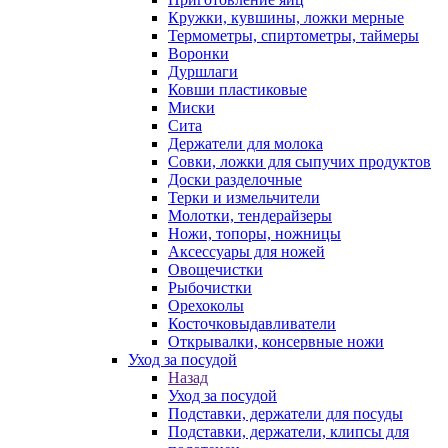
Кружки, кувшины, ложки мерные
Термометры, спиртометры, таймеры
Воронки
Дуршлаги
Ковши пластиковые
Миски
Сита
Держатели для молока
Совки, ложки для сыпучих продуктов
Доски разделочные
Терки и измельчители
Молотки, тендерайзеры
Ножи, топоры, ножницы
Аксессуары для ножей
Овощечистки
Рыбочистки
Орехоколы
Косточковыдавливатели
Открывалки, консервные ножи
Уход за посудой
Назад
Уход за посудой
Подставки, держатели для посуды
Подставки, держатели, клипсы для