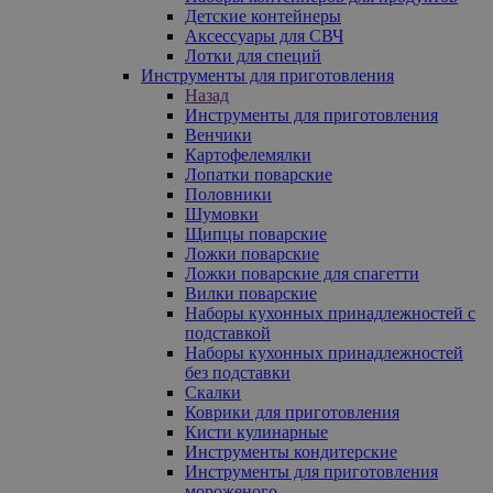
Детские контейнеры
Аксессуары для СВЧ
Лотки для специй
Инструменты для приготовления
Назад
Инструменты для приготовления
Венчики
Картофелемялки
Лопатки поварские
Половники
Шумовки
Щипцы поварские
Ложки поварские
Ложки поварские для спагетти
Вилки поварские
Наборы кухонных принадлежностей с
подставкой
Наборы кухонных принадлежностей
без подставки
Скалки
Коврики для приготовления
Кисти кулинарные
Инструменты кондитерские
Инструменты для приготовления
мороженого