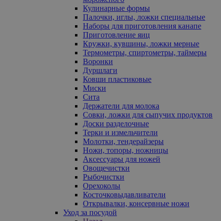
Кулинарные формы
Палочки, иглы, ложки специальные
Наборы для приготовления канапе
Приготовление яиц
Кружки, кувшины, ложки мерные
Термометры, спиртометры, таймеры
Воронки
Дуршлаги
Ковши пластиковые
Миски
Сита
Держатели для молока
Совки, ложки для сыпучих продуктов
Доски разделочные
Терки и измельчители
Молотки, тендерайзеры
Ножи, топоры, ножницы
Аксессуары для ножей
Овощечистки
Рыбочистки
Орехоколы
Косточковыдавливатели
Открывалки, консервные ножи
Уход за посудой