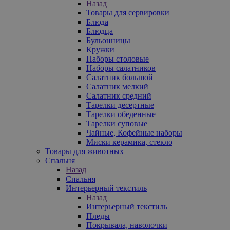
Назад
Товары для сервировки
Блюда
Блюдца
Бульонницы
Кружки
Наборы столовые
Наборы салатников
Салатник большой
Салатник мелкий
Салатник средний
Тарелки десертные
Тарелки обеденные
Тарелки суповые
Чайные, Кофейные наборы
Миски керамика, стекло
Товары для животных
Спальня
Назад
Спальня
Интерьерный текстиль
Назад
Интерьерный текстиль
Пледы
Покрывала, наволочки