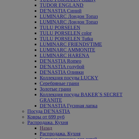
TUDOR ENGLAND
DE'NASTIA Синий
LUMINARC Лондон Топаз
LUMINARC Лондон Топаз
TULU PORSELEN
TULU PORSELEN color
TULU PORSELEN Tutku
LUMINARC FRIENDS'TIME
LUMINARC AMMONITE
LUMINARC HARENA
DE'NASTIA Romeo
DE'NASTIA голубой
DE'NASTIA Оливки
Коллекция посуды LUCKY
Серебряные грани
Золотые грани
Коллекция посуды BAKER`S SECRET
GRANITE
DE'NASTIA Гусиная лапка
Посуда DE'NASTIA
Ковры от 699 руб
Распродажа. Кухня
Назад
Распродажа. Кухня