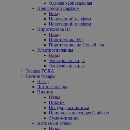
Одежда карнавальная
Новогодний парфюм
Назад
Новогодний парфюм
Новогодний парфюм
Пиротехника НГ
Назад
Пиротехника НГ
Пиротехника на Новый год
Электрогирлянды
Назад
Электрогирлянды
Электрогирлянды
Товары FORA
Летние товары
Назад
Летние товары
Пикник
Назад
Пикник
Посуда для пикника
Принадлежности для барбекю
Сумки-пикник
Активный отдых
Назад