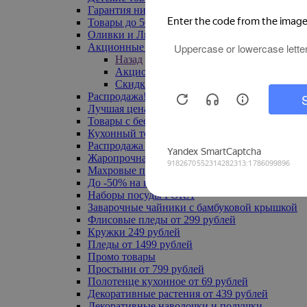
Гарантия низкой цены
Товары до 500 руб
Оливки и Лимоны
Акционные товары
Назад
Акционные товары
Скидка 20% по промокоду
Распродажа! Ульяновск до -70%
Лучшая цена
Товары с бесплатной доставкой
Кухонный текстиль
Распродажа до -50%
Жаропрочная посуда
Махровые полотенца
До -50% на ковры
Наборы посуды FORA
Заварочные чайники с бамбуковой крышкой
Флисовые пледы от 299 рублей
Кружки 249 рублей
Пледы от 1499 рублей
Промо товары
Простыни от 799 рублей
Полотенце кухонное от 69 рублей
Декоративные растения от 439 рублей
Декоративные наволочки и подушки