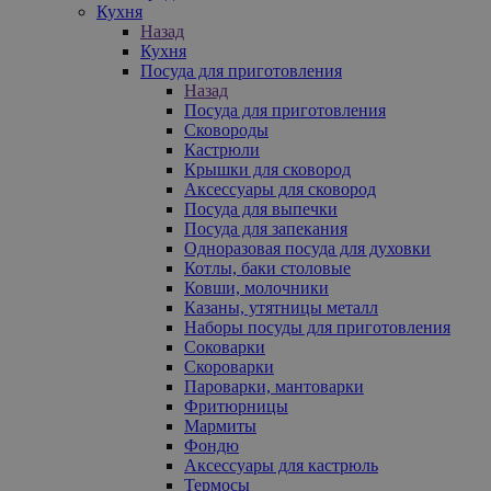
Кухня
Назад
Кухня
Посуда для приготовления
Назад
Посуда для приготовления
Сковороды
Кастрюли
Крышки для сковород
Аксессуары для сковород
Посуда для выпечки
Посуда для запекания
Одноразовая посуда для духовки
Котлы, баки столовые
Ковши, молочники
Казаны, утятницы металл
Наборы посуды для приготовления
Соковарки
Скороварки
Пароварки, мантоварки
Фритюрницы
Мармиты
Фондю
Аксессуары для кастрюль
Термосы