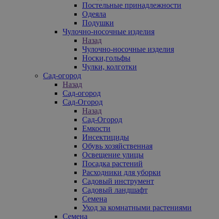
Постельные принадлежности
Одеяла
Подушки
Чулочно-носочные изделия
Назад
Чулочно-носочные изделия
Носки,гольфы
Чулки, колготки
Сад-огород
Назад
Сад-огород
Сад-Огород
Назад
Сад-Огород
Емкости
Инсектициды
Обувь хозяйственная
Освещение улицы
Посадка растений
Расходники для уборки
Садовый инструмент
Садовый ландшафт
Семена
Уход за комнатными растениями
Семена