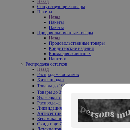
Назад
Сопутствующие товары
Пакеты
Назад
Пакеты
Пакеты
Продовольственные товары
Назад
Продовольственные товары
Кондитерские изделия
Корма для животных
Напитки
Распродажа остатков
Назад
Распродажа остатков
Хиты продаж
Товары до 199₽
Товары до 399₽
Этажерки, обувницы
Распродажа текстиля до -50%
Ликвидация до -70%
Антисептики
Керамика по 129 руб
Скидки до 70%
Детские товары