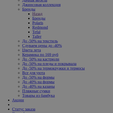
Дачная мебель
Джинсовая коллекция
Бренды
Назад
Бренды
Polaris
Redmond
Tefal
Taller
До -50% на текстиль
Сдуваем цены до -40%
Цвета лета
Керамика по 169 руб
До -50% на кастрюли
До -50% на пледы и покрывала
До -50% на термокружки и термосы
Все для уюта
До -50% на формы
До -40% на формы
До -40% на казаны
Пляжные сумки
Товары из бамбука
Акции
Статус заказа