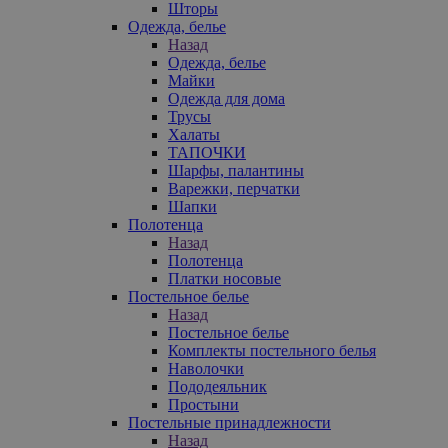
Шторы
Одежда, белье
Назад
Одежда, белье
Майки
Одежда для дома
Трусы
Халаты
ТАПОЧКИ
Шарфы, палантины
Варежки, перчатки
Шапки
Полотенца
Назад
Полотенца
Платки носовые
Постельное белье
Назад
Постельное белье
Комплекты постельного белья
Наволочки
Пододеяльник
Простыни
Постельные принадлежности
Назад