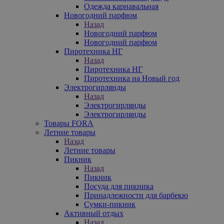
Одежда карнавальная
Новогодний парфюм
Назад
Новогодний парфюм
Новогодний парфюм
Пиротехника НГ
Назад
Пиротехника НГ
Пиротехника на Новый год
Электрогирлянды
Назад
Электрогирлянды
Электрогирлянды
Товары FORA
Летние товары
Назад
Летние товары
Пикник
Назад
Пикник
Посуда для пикника
Принадлежности для барбекю
Сумки-пикник
Активный отдых
Назад