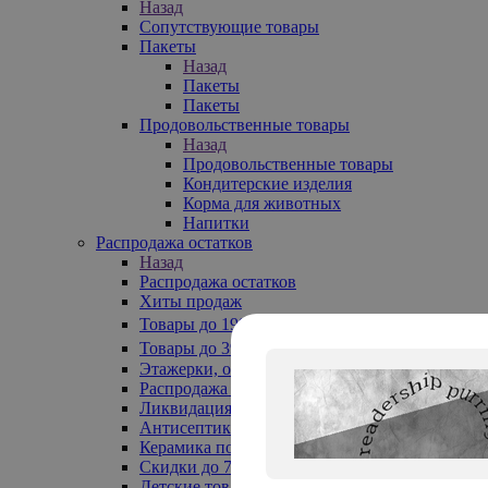
Назад
Сопутствующие товары
Пакеты
Назад
Пакеты
Пакеты
Продовольственные товары
Назад
Продовольственные товары
Кондитерские изделия
Корма для животных
Напитки
Распродажа остатков
Назад
Распродажа остатков
Хиты продаж
Товары до 199₽
Товары до 399₽
Этажерки, обувницы
Распродажа текстиля до -50%
Ликвидация до -70%
Антисептики
Керамика по 129 руб
Скидки до 70%
Детские товары