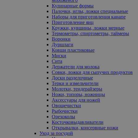
мороженого
Кулинарные формы
Палочки, иглы, ложки специальные
Наборы для приготовления канапе
Приготовление яиц
Кружки, кувшины, ложки мерные
Термометры, спиртометры, таймеры
Воронки
Дуршлаги
Ковши пластиковые
Миски
Сита
Держатели для молока
Совки, ложки для сыпучих продуктов
Доски разделочные
Терки и измельчители
Молотки, тендерайзеры
Ножи, топоры, ножницы
Аксессуары для ножей
Овощечистки
Рыбочистки
Орехоколы
Косточковыдавливатели
Открывалки, консервные ножи
Уход за посудой