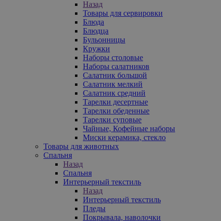
Назад
Товары для сервировки
Блюда
Блюдца
Бульонницы
Кружки
Наборы столовые
Наборы салатников
Салатник большой
Салатник мелкий
Салатник средний
Тарелки десертные
Тарелки обеденные
Тарелки суповые
Чайные, Кофейные наборы
Миски керамика, стекло
Товары для животных
Спальня
Назад
Спальня
Интерьерный текстиль
Назад
Интерьерный текстиль
Пледы
Покрывала, наволочки