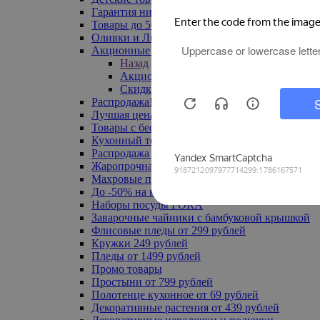
Гарантия низкой цены
Товары до 500 руб
Оливки и Лимоны
Акционные товары
Назад
Акционные товары
Скидка 20% по промокоду
Распродажа! Ульяновск до -70%
Лучшая цена
Товары с бесплатной доставкой
Кухонный текстиль
Распродажа до -50%
Жаропрочная посуда
Махровые полотенца
До -50% на ковры
Наборы посуды FORA
Заварочные чайники с бамбуковой крышкой
Флисовые пледы от 299 рублей
Кружки 249 рублей
Пледы от 1499 рублей
Промо товары
Простыни от 799 рублей
Полотенце кухонное от 69 рублей
Декоративные растения от 439 рублей