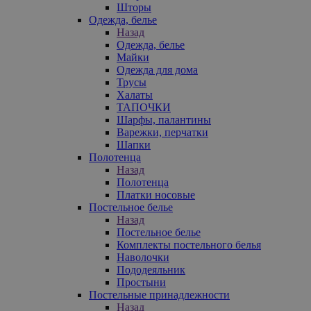
Шторы
Одежда, белье
Назад
Одежда, белье
Майки
Одежда для дома
Трусы
Халаты
ТАПОЧКИ
Шарфы, палантины
Варежки, перчатки
Шапки
Полотенца
Назад
Полотенца
Платки носовые
Постельное белье
Назад
Постельное белье
Комплекты постельного белья
Наволочки
Пододеяльник
Простыни
Постельные принадлежности
Назад