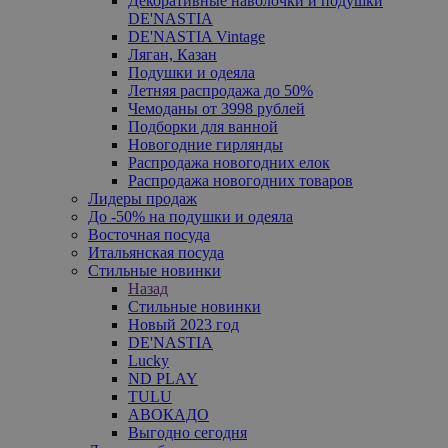
Декоративные наволочки и подушки
DE'NASTIA
DE'NASTIA Vintage
Ляган, Казан
Подушки и одеяла
Летняя распродажа до 50%
Чемоданы от 3998 рублей
Подборки для ванной
Новогодние гирлянды
Распродажа новогодних елок
Распродажа новогодних товаров
Лидеры продаж
До -50% на подушки и одеяла
Восточная посуда
Итальянская посуда
Стильные новинки
Назад
Стильные новинки
Новый 2023 год
DE'NASTIA
Lucky
ND PLAY
TULU
АВОКАДО
Выгодно сегодня