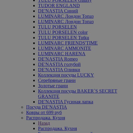
TULU PORSELEN Galaxy
TUDOR ENGLAND
DE'NASTIA Синий
LUMINARC Лондон Топаз
LUMINARC Лондон Топаз
TULU PORSELEN
TULU PORSELEN color
TULU PORSELEN Tutku
LUMINARC FRIENDS'TIME
LUMINARC AMMONITE
LUMINARC HARENA
DE'NASTIA Romeo
DE'NASTIA голубой
DE'NASTIA Оливки
Коллекция посуды LUCKY
Серебряные грани
Золотые грани
Коллекция посуды BAKER`S SECRET
GRANITE
DE'NASTIA Гусиная лапка
Посуда DE'NASTIA
Ковры от 699 руб
Распродажа. Кухня
Назад
Распродажа. Кухня