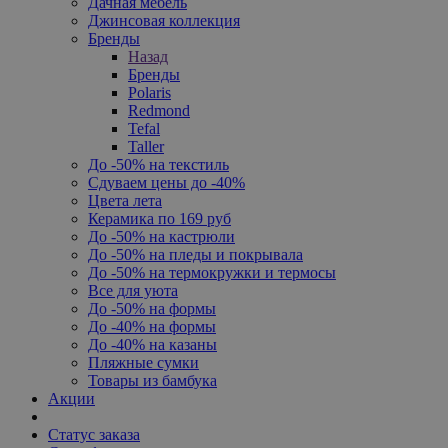
Дачная мебель
Джинсовая коллекция
Бренды
Назад
Бренды
Polaris
Redmond
Tefal
Taller
До -50% на текстиль
Сдуваем цены до -40%
Цвета лета
Керамика по 169 руб
До -50% на кастрюли
До -50% на пледы и покрывала
До -50% на термокружки и термосы
Все для уюта
До -50% на формы
До -40% на формы
До -40% на казаны
Пляжные сумки
Товары из бамбука
Акции
Статус заказа