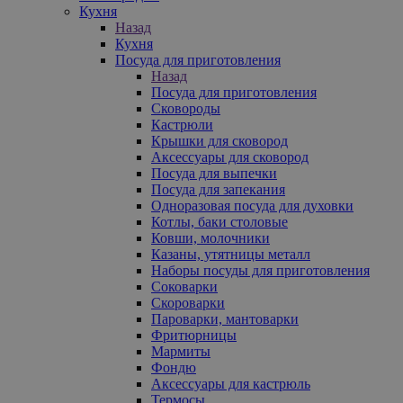
Кухня
Назад
Кухня
Посуда для приготовления
Назад
Посуда для приготовления
Сковороды
Кастрюли
Крышки для сковород
Аксессуары для сковород
Посуда для выпечки
Посуда для запекания
Одноразовая посуда для духовки
Котлы, баки столовые
Ковши, молочники
Казаны, утятницы металл
Наборы посуды для приготовления
Соковарки
Скороварки
Пароварки, мантоварки
Фритюрницы
Мармиты
Фондю
Аксессуары для кастрюль
Термосы