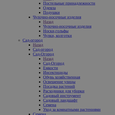
Постельные принадлежности
Одеяла
Подушки
Чулочно-носочные изделия
Назад
Чулочно-носочные изделия
Носки,гольфы
Чулки, колготки
Сад-огород
Назад
Сад-огород
Сад-Огород
Назад
Сад-Огород
Емкости
Инсектициды
Обувь хозяйственная
Освещение улицы
Посадка растений
Расходники для уборки
Садовый инструмент
Садовый ландшафт
Семена
Уход за комнатными растениями
Семена