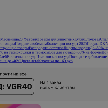
я
Масленица
23 Февраля
Товары для животных
Кухня
Столовая
Спа
е товары
Подарки любимым
Коллекции посуды 2025
Посуда DE'
ствующие товары
Распродажа остатков
Лидеры продаж
До -50% н
0% на термокружки и термосы
Все для уюта
До -50% на формы
До 
блей
Восточная посуда
Итальянская посуда
Последнее добавление 
ены до -40%
Цвета лета
Керамика по 169 руб