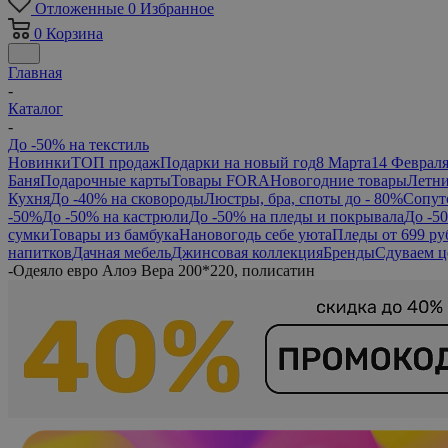
Отложенные
0
Избранное
0
Корзина
Главная
-
Каталог
-
До -50% на текстиль
Новинки
ТОП продаж
Подарки на новый год
8 Марта
14 Феврал
Баня
Подарочные карты
Товары FORA
Новогодние товары
Летни
Кухня
До -40% на сковороды
Люстры, бра, споты до - 80%
Сопут
-50%
До -50% на кастрюли
До -50% на пледы и покрывала
До -5
сумки
Товары из бамбука
Нановогодь себе уюта
Пледы от 699 ру
напитков
Дачная мебель
Джинсовая коллекция
Бренды
Сдуваем ц
-
Одеяло евро Алоэ Вера 200*220, полисатин