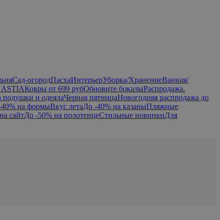
льня
Сад-огород
Пасха
Интерьер
Уборка/Хранение
Ванная/
NASTIA
Ковры от 699 руб
Обновите бокалы
Распродажа.
а подушки и одеяла
Черная пятница
Новогодняя распродажа до
-40% на формы
Вкус лета
До -40% на казаны
Пляжные
на сайт
До -50% на полотенце
Стильные новинки
Для