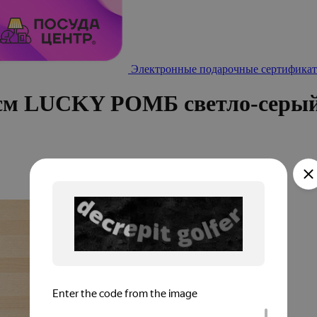
Электронные подарочные сертификат
0см LUCKY РОМБ светло-серый