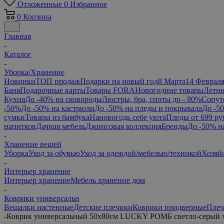
Отложенные
0
Избранное
0
Корзина
Главная
-
Каталог
-
Уборка/Хранение
Новинки
ТОП продаж
Подарки на новый год
8 Марта
14 Феврал
Баня
Подарочные карты
Товары FORA
Новогодние товары
Летни
Кухня
До -40% на сковороды
Люстры, бра, споты до - 80%
Сопут
-50%
До -50% на кастрюли
До -50% на пледы и покрывала
До -5
сумки
Товары из бамбука
Нановогодь себе уюта
Пледы от 699 ру
напитков
Дачная мебель
Джинсовая коллекция
Бренды
До -50% н
-
Хранение вещей
Уборка
Уход за обувью
Уход за одеждой/мебелью/техникой
Хозяй
-
Интерьер хранение
Интерьер хранение
Мебель хранение дом
-
Коврики универсальн
Вешалки настенные
Детские плечики
Коврики придверные
Плеч
-
Коврик универсальный 50х80см LUCKY РОМБ светло-серый 