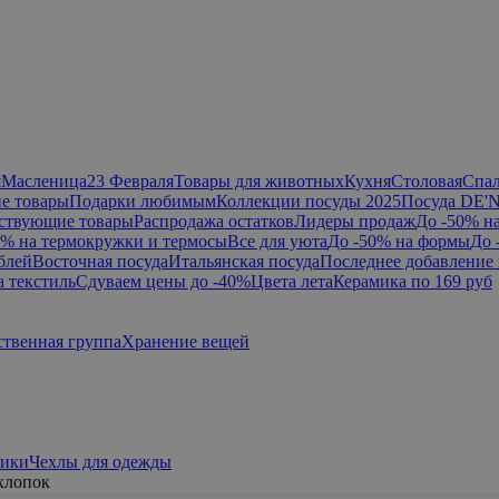
я
Масленица
23 Февраля
Товары для животных
Кухня
Столовая
Спа
е товары
Подарки любимым
Коллекции посуды 2025
Посуда DE'
ствующие товары
Распродажа остатков
Лидеры продаж
До -50% н
0% на термокружки и термосы
Все для уюта
До -50% на формы
До 
блей
Восточная посуда
Итальянская посуда
Последнее добавление 
а текстиль
Сдуваем цены до -40%
Цвета лета
Керамика по 169 руб
ственная группа
Хранение вещей
ики
Чехлы для одежды
хлопок