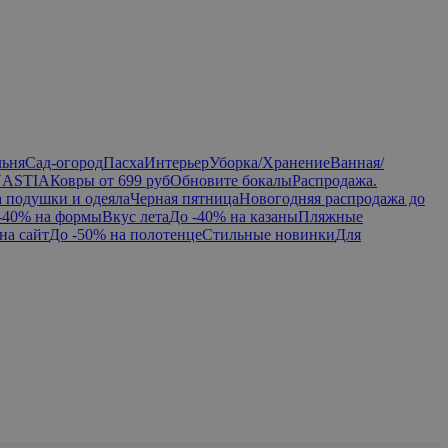
льня
Сад-огород
Пасха
Интерьер
Уборка/Хранение
Ванная/
NASTIA
Ковры от 699 руб
Обновите бокалы
Распродажа.
а подушки и одеяла
Черная пятница
Новогодняя распродажа до
-40% на формы
Вкус лета
До -40% на казаны
Пляжные
на сайт
До -50% на полотенце
Стильные новинки
Для