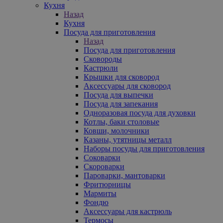
Кухня
Назад
Кухня
Посуда для приготовления
Назад
Посуда для приготовления
Сковороды
Кастрюли
Крышки для сковород
Аксессуары для сковород
Посуда для выпечки
Посуда для запекания
Одноразовая посуда для духовки
Котлы, баки столовые
Ковши, молочники
Казаны, утятницы металл
Наборы посуды для приготовления
Соковарки
Скороварки
Пароварки, мантоварки
Фритюрницы
Мармиты
Фондю
Аксессуары для кастрюль
Термосы