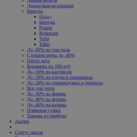
Дачная мебель
Джинсовая коллекция
Бренды
Назад
Бренды
Polaris
Redmond
Tefal
Taller
До -50% на текстиль
Сдуваем цены до -40%
Цвета лета
Керамика по 169 руб
До -50% на кастрюли
До -50% на пледы и покрывала
До -50% на термокружки и термосы
Все для уюта
До -50% на формы
До -40% на формы
До -40% на казаны
Пляжные сумки
Товары из бамбука
Акции
Статус заказа