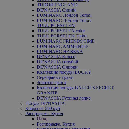
TUDOR ENGLAND
DE'NASTIA Синий
LUMINARC Лондон Топаз
LUMINARC Лондон Топаз
TULU PORSELEN
TULU PORSELEN color
TULU PORSELEN Tutku
LUMINARC FRIENDS'TIME
LUMINARC AMMONITE
LUMINARC HARENA
DE'NASTIA Romeo
DE'NASTIA голубой
DE'NASTIA Оливки
Коллекция посуды LUCKY
Серебряные грани
Золотые грани
Коллекция посуды BAKER`S SECRET
GRANITE
DE'NASTIA Гусиная лапка
Посуда DE'NASTIA
Ковры от 699 руб
Распродажа. Кухня
Назад
Распродажа. Кухня