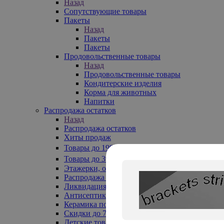
Назад
Сопутствующие товары
Пакеты
Назад
Пакеты
Пакеты
Продовольственные товары
Назад
Продовольственные товары
Кондитерские изделия
Корма для животных
Напитки
Распродажа остатков
Назад
Распродажа остатков
Хиты продаж
Товары до 199₽
Товары до 399₽
Этажерки, обувницы
Распродажа текстиля до -50%
Ликвидация до -70%
Антисептики
Керамика по 129 руб
Скидки до 70%
Детские товары