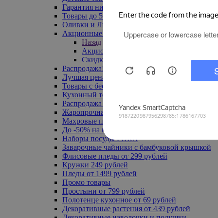
Гарантия низкой цены
Товары до 500 руб
Оливки и Лимоны
Акционные товары
Назад
Акционные товары
Скидка 20% по промокоду
Распродажа! Ульяновск до -70%
Лучшая цена
Товары с бесплатной доставкой
Кухонный текстиль
Распродажа до -50%
Жаропрочная посуда
Махровые полотенца
До -50% на ковры
Наборы посуды FORA
Заварочные чайники с бамбуковой крышкой
Флисовые пледы от 299 рублей
Кружки 249 рублей
Пледы от 1499 рублей
Промо товары
Простыни от 799 рублей
Полотенце кухонное от 69 рублей
Декоративные растения от 439 рублей
Декоративные наволочки и подушки