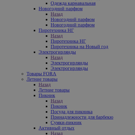
Одежда карнавальная
Новогодний парфюм
Назад
Новогодний парфюм
Новогодний парфюм
Пиротехника НГ
Назад
Пиротехника НГ
Пиротехника на Новый год
Электрогирлянды
Назад
Электрогирлянды
Электрогирлянды
Товары FORA
Летние товары
Назад
Летние товары
Пикник
Назад
Пикник
Посуда для пикника
Принадлежности для барбекю
Сумки-пикник
Активный отдых
Назад