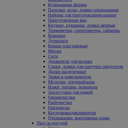
Кулинарные формы
Палочки, иглы, ложки специальные
Наборы для приготовления канапе
Приготовление яиц
Кружки, кувшины, ложки мерные
Термометры, спиртометры, таймеры
Воронки
Дуршлаги
Ковши пластиковые
Миски
Сита
Держатели для молока
Совки, ложки для сыпучих продуктов
Доски разделочные
Терки и измельчители
Молотки, тендерайзеры
Ножи, топоры, ножницы
Аксессуары для ножей
Овощечистки
Рыбочистки
Орехоколы
Косточковыдавливатели
Открывалки, консервные ножи
Уход за посудой