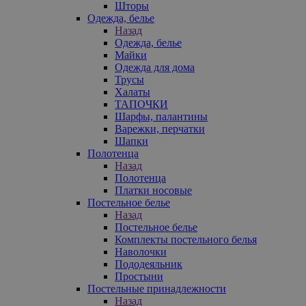
Шторы
Одежда, белье
Назад
Одежда, белье
Майки
Одежда для дома
Трусы
Халаты
ТАПОЧКИ
Шарфы, палантины
Варежки, перчатки
Шапки
Полотенца
Назад
Полотенца
Платки носовые
Постельное белье
Назад
Постельное белье
Комплекты постельного белья
Наволочки
Пододеяльник
Простыни
Постельные принадлежности
Назад