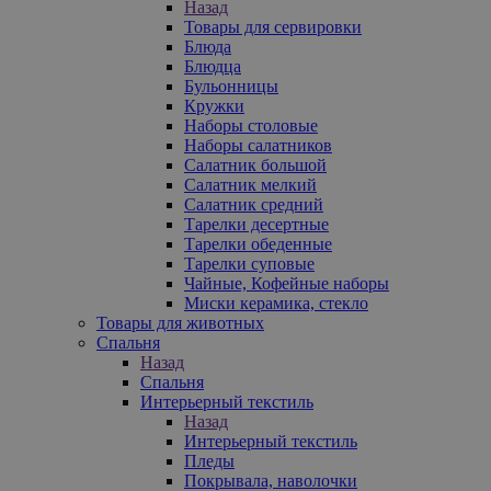
Назад
Товары для сервировки
Блюда
Блюдца
Бульонницы
Кружки
Наборы столовые
Наборы салатников
Салатник большой
Салатник мелкий
Салатник средний
Тарелки десертные
Тарелки обеденные
Тарелки суповые
Чайные, Кофейные наборы
Миски керамика, стекло
Товары для животных
Спальня
Назад
Спальня
Интерьерный текстиль
Назад
Интерьерный текстиль
Пледы
Покрывала, наволочки