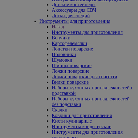
Детские контейнеры
Аксессуары для СВЧ
Лотки для специй
Инструменты для приготовления
Назад
Инструменты для приготовления
Венчики
Картофелемялки
Лопатки поварские
Половники
Шумовки
Щипцы поварские
Ложки поварские
Ложки поварские для спагетти
Вилки поварские
Наборы кухонных принадлежностей с
подставкой
Наборы кухонных принадлежностей
без подставки
Скалки
Коврики для приготовления
Кисти кулинарные
Инструменты кондитерские
Инструменты для приготовления
мороженого