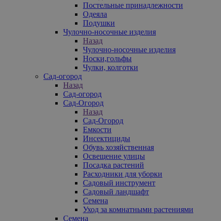
Постельные принадлежности
Одеяла
Подушки
Чулочно-носочные изделия
Назад
Чулочно-носочные изделия
Носки,гольфы
Чулки, колготки
Сад-огород
Назад
Сад-огород
Сад-Огород
Назад
Сад-Огород
Емкости
Инсектициды
Обувь хозяйственная
Освещение улицы
Посадка растений
Расходники для уборки
Садовый инструмент
Садовый ландшафт
Семена
Уход за комнатными растениями
Семена