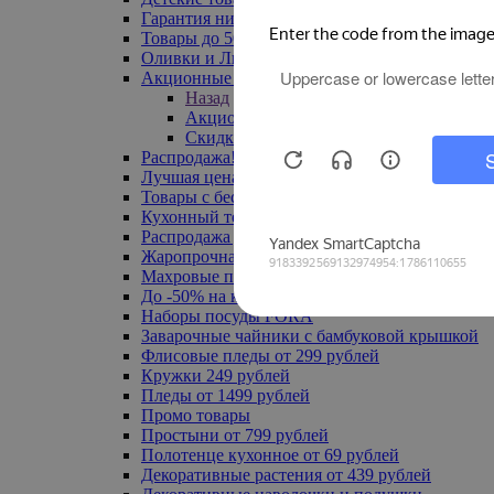
Гарантия низкой цены
Товары до 500 руб
Оливки и Лимоны
Акционные товары
Назад
Акционные товары
Скидка 20% по промокоду
Распродажа! Ульяновск до -70%
Лучшая цена
Товары с бесплатной доставкой
Кухонный текстиль
Распродажа до -50%
Жаропрочная посуда
Махровые полотенца
До -50% на ковры
Наборы посуды FORA
Заварочные чайники с бамбуковой крышкой
Флисовые пледы от 299 рублей
Кружки 249 рублей
Пледы от 1499 рублей
Промо товары
Простыни от 799 рублей
Полотенце кухонное от 69 рублей
Декоративные растения от 439 рублей