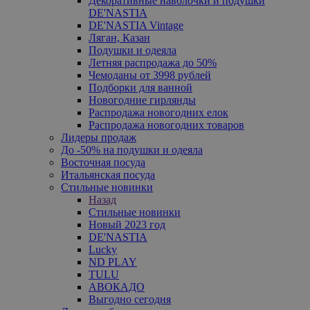
Декоративные наволочки и подушки
DE'NASTIA
DE'NASTIA Vintage
Ляган, Казан
Подушки и одеяла
Летняя распродажа до 50%
Чемоданы от 3998 рублей
Подборки для ванной
Новогодние гирлянды
Распродажа новогодних елок
Распродажа новогодних товаров
Лидеры продаж
До -50% на подушки и одеяла
Восточная посуда
Итальянская посуда
Стильные новинки
Назад
Стильные новинки
Новый 2023 год
DE'NASTIA
Lucky
ND PLAY
TULU
АВОКАДО
Выгодно сегодня