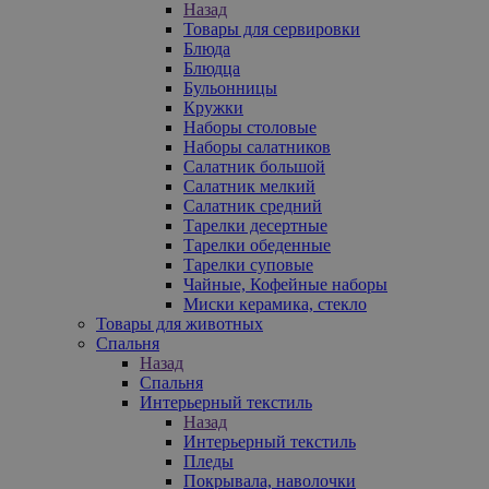
Назад
Товары для сервировки
Блюда
Блюдца
Бульонницы
Кружки
Наборы столовые
Наборы салатников
Салатник большой
Салатник мелкий
Салатник средний
Тарелки десертные
Тарелки обеденные
Тарелки суповые
Чайные, Кофейные наборы
Миски керамика, стекло
Товары для животных
Спальня
Назад
Спальня
Интерьерный текстиль
Назад
Интерьерный текстиль
Пледы
Покрывала, наволочки