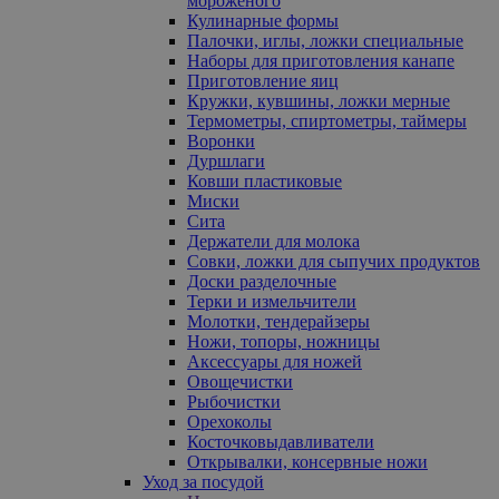
мороженого
Кулинарные формы
Палочки, иглы, ложки специальные
Наборы для приготовления канапе
Приготовление яиц
Кружки, кувшины, ложки мерные
Термометры, спиртометры, таймеры
Воронки
Дуршлаги
Ковши пластиковые
Миски
Сита
Держатели для молока
Совки, ложки для сыпучих продуктов
Доски разделочные
Терки и измельчители
Молотки, тендерайзеры
Ножи, топоры, ножницы
Аксессуары для ножей
Овощечистки
Рыбочистки
Орехоколы
Косточковыдавливатели
Открывалки, консервные ножи
Уход за посудой