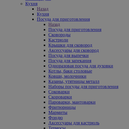
Кухня
Назад
Кухня
Посуда для приготовления
Назад
Посуда для приготовления
Сковороды
Кастрюли
Крышки для сковород
Аксессуары для сковород
Посуда для выпечки
Посуда для запекания
Одноразовая посуда для духовки
Котлы, баки столовые
Ковши, молочники
Казаны, утятницы металл
Наборы посуды для приготовления
Соковарки
Скороварки
Пароварки, мантоварки
Фритюрницы
Мармиты
Фондю
Аксессуары для кастрюль
Термосы