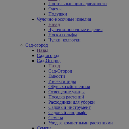
Постельные принадлежности
Одеяла
Подушки
Чулочно-носочные изделия
Назад
Чулочно-носочные изделия
Носки,гольфы
Чулки, колготки
Сад-огород
Назад
Сад-огород
Сад-Огород
Назад
Сад-Огород
Емкости
Инсектициды
Обувь хозяйственная
Освещение улицы
Посадка растений
Расходники для уборки
Садовый инструмент
Садовый ландшафт
Семена
Уход за комнатными растениями
Семена