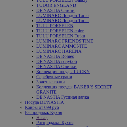
TULU PORSELEN Galaxy
TUDOR ENGLAND
DE'NASTIA Синий
LUMINARC Лондон Топаз
LUMINARC Лондон Топаз
TULU PORSELEN
TULU PORSELEN color
TULU PORSELEN Tutku
LUMINARC FRIENDS'TIME
LUMINARC AMMONITE
LUMINARC HARENA
DE'NASTIA Romeo
DE'NASTIA голубой
DE'NASTIA Оливки
Коллекция посуды LUCKY
Серебряные грани
Золотые грани
Коллекция посуды BAKER`S SECRET
GRANITE
DE'NASTIA Гусиная лапка
Посуда DE'NASTIA
Ковры от 699 руб
Распродажа. Кухня
Назад
Распродажа. Кухня