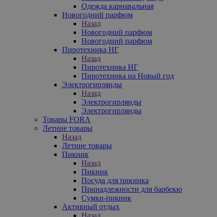
Одежда карнавальная
Новогодний парфюм
Назад
Новогодний парфюм
Новогодний парфюм
Пиротехника НГ
Назад
Пиротехника НГ
Пиротехника на Новый год
Электрогирлянды
Назад
Электрогирлянды
Электрогирлянды
Товары FORA
Летние товары
Назад
Летние товары
Пикник
Назад
Пикник
Посуда для пикника
Принадлежности для барбекю
Сумки-пикник
Активный отдых
Назад