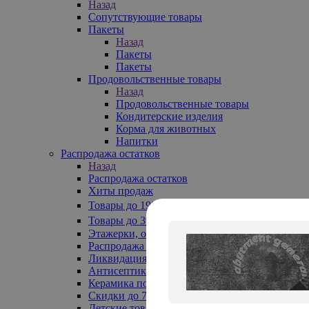
Назад
Сопутствующие товары
Пакеты
Назад
Пакеты
Пакеты
Продовольственные товары
Назад
Продовольственные товары
Кондитерские изделия
Корма для животных
Напитки
Распродажа остатков
Назад
Распродажа остатков
Хиты продаж
Товары до 199₽
Товары до 399₽
Этажерки, обувницы
Распродажа текстиля до -50%
Ликвидация до -70%
Антисептики
Керамика по 129 руб
Скидки до 70%
Детские товары