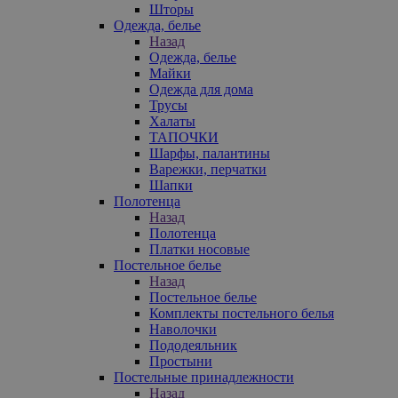
Шторы
Одежда, белье
Назад
Одежда, белье
Майки
Одежда для дома
Трусы
Халаты
ТАПОЧКИ
Шарфы, палантины
Варежки, перчатки
Шапки
Полотенца
Назад
Полотенца
Платки носовые
Постельное белье
Назад
Постельное белье
Комплекты постельного белья
Наволочки
Пододеяльник
Простыни
Постельные принадлежности
Назад