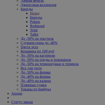
Дачная мебель
Джинсовая коллекция
Бренды
Назад
Бренды
Polaris
Redmond
Tefal
Taller
До -50% на текстиль
Сдуваем цены до -40%
Цвета лета
Керамика по 169 руб
До -50% на кастрюли
До -50% на пледы и покрывала
До -50% на термокружки и термосы
Все для уюта
До -50% на формы
До -40% на формы
До -40% на казаны
Пляжные сумки
Товары из бамбука
Акции
Статус заказа