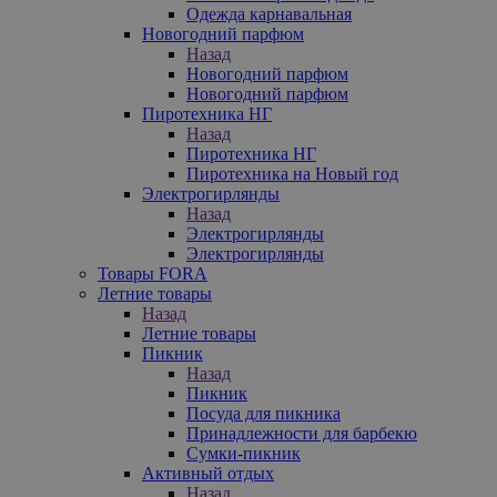
Одежда карнавальная
Новогодний парфюм
Назад
Новогодний парфюм
Новогодний парфюм
Пиротехника НГ
Назад
Пиротехника НГ
Пиротехника на Новый год
Электрогирлянды
Назад
Электрогирлянды
Электрогирлянды
Товары FORA
Летние товары
Назад
Летние товары
Пикник
Назад
Пикник
Посуда для пикника
Принадлежности для барбекю
Сумки-пикник
Активный отдых
Назад