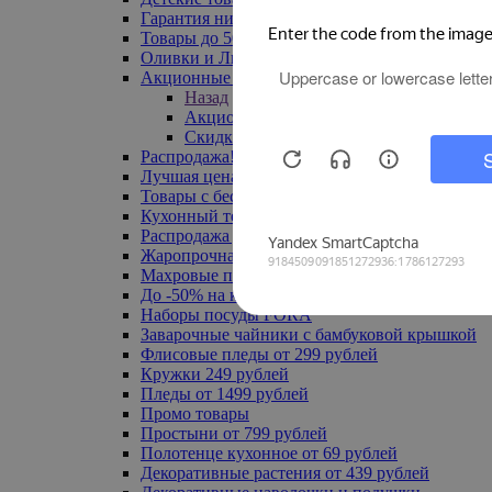
Гарантия низкой цены
Товары до 500 руб
Оливки и Лимоны
Акционные товары
Назад
Акционные товары
Скидка 20% по промокоду
Распродажа! Ульяновск до -70%
Лучшая цена
Товары с бесплатной доставкой
Кухонный текстиль
Распродажа до -50%
Жаропрочная посуда
Махровые полотенца
До -50% на ковры
Наборы посуды FORA
Заварочные чайники с бамбуковой крышкой
Флисовые пледы от 299 рублей
Кружки 249 рублей
Пледы от 1499 рублей
Промо товары
Простыни от 799 рублей
Полотенце кухонное от 69 рублей
Декоративные растения от 439 рублей