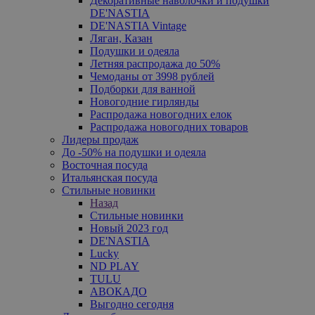
Декоративные наволочки и подушки
DE'NASTIA
DE'NASTIA Vintage
Ляган, Казан
Подушки и одеяла
Летняя распродажа до 50%
Чемоданы от 3998 рублей
Подборки для ванной
Новогодние гирлянды
Распродажа новогодних елок
Распродажа новогодних товаров
Лидеры продаж
До -50% на подушки и одеяла
Восточная посуда
Итальянская посуда
Стильные новинки
Назад
Стильные новинки
Новый 2023 год
DE'NASTIA
Lucky
ND PLAY
TULU
АВОКАДО
Выгодно сегодня