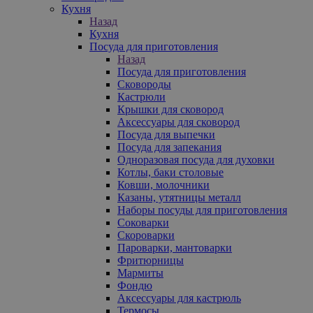
Кухня
Назад
Кухня
Посуда для приготовления
Назад
Посуда для приготовления
Сковороды
Кастрюли
Крышки для сковород
Аксессуары для сковород
Посуда для выпечки
Посуда для запекания
Одноразовая посуда для духовки
Котлы, баки столовые
Ковши, молочники
Казаны, утятницы металл
Наборы посуды для приготовления
Соковарки
Скороварки
Пароварки, мантоварки
Фритюрницы
Мармиты
Фондю
Аксессуары для кастрюль
Термосы