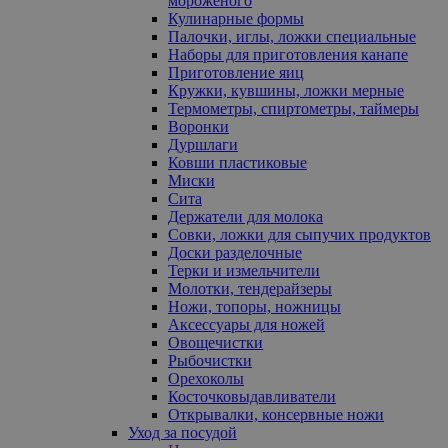
мороженого
Кулинарные формы
Палочки, иглы, ложки специальные
Наборы для приготовления канапе
Приготовление яиц
Кружки, кувшины, ложки мерные
Термометры, спиртометры, таймеры
Воронки
Дуршлаги
Ковши пластиковые
Миски
Сита
Держатели для молока
Совки, ложки для сыпучих продуктов
Доски разделочные
Терки и измельчители
Молотки, тендерайзеры
Ножи, топоры, ножницы
Аксессуары для ножей
Овощечистки
Рыбочистки
Орехоколы
Косточковыдавливатели
Открывалки, консервные ножи
Уход за посудой