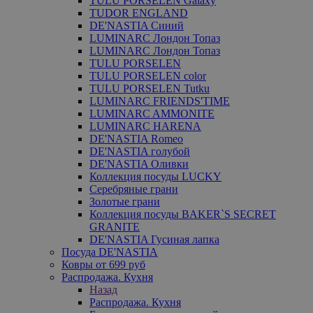
TULU PORSELEN Galaxy
TUDOR ENGLAND
DE'NASTIA Синий
LUMINARC Лондон Топаз
LUMINARC Лондон Топаз
TULU PORSELEN
TULU PORSELEN color
TULU PORSELEN Tutku
LUMINARC FRIENDS'TIME
LUMINARC AMMONITE
LUMINARC HARENA
DE'NASTIA Romeo
DE'NASTIA голубой
DE'NASTIA Оливки
Коллекция посуды LUCKY
Серебряные грани
Золотые грани
Коллекция посуды BAKER`S SECRET
GRANITE
DE'NASTIA Гусиная лапка
Посуда DE'NASTIA
Ковры от 699 руб
Распродажа. Кухня
Назад
Распродажа. Кухня