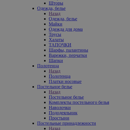
Шторы
Одежда, белье
Назад
Одежда, белье
Майки
Одежда для дома
Трусы
Халаты
ТАПОЧКИ
Шарфы, палантины
Варежки, перчатки
Шапки
Полотенца
Назад
Полотенца
Платки носовые
Постельное белье
Назад
Постельное белье
Комплекты постельного белья
Наволочки
Пододеяльник
Простыни
Постельные принадлежности
Назад