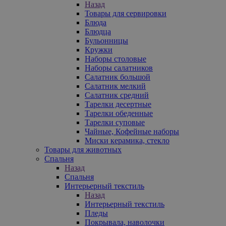
Назад
Товары для сервировки
Блюда
Блюдца
Бульонницы
Кружки
Наборы столовые
Наборы салатников
Салатник большой
Салатник мелкий
Салатник средний
Тарелки десертные
Тарелки обеденные
Тарелки суповые
Чайные, Кофейные наборы
Миски керамика, стекло
Товары для животных
Спальня
Назад
Спальня
Интерьерный текстиль
Назад
Интерьерный текстиль
Пледы
Покрывала, наволочки