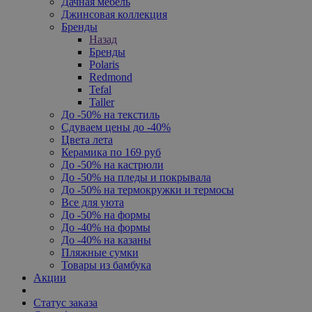
Дачная мебель
Джинсовая коллекция
Бренды
Назад
Бренды
Polaris
Redmond
Tefal
Taller
До -50% на текстиль
Сдуваем цены до -40%
Цвета лета
Керамика по 169 руб
До -50% на кастрюли
До -50% на пледы и покрывала
До -50% на термокружки и термосы
Все для уюта
До -50% на формы
До -40% на формы
До -40% на казаны
Пляжные сумки
Товары из бамбука
Акции
Статус заказа