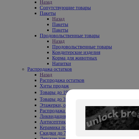
Назад
Сопутствующие товары
Пакеты
Назад
Пакеты
Пакеты
Продовольственные товары
Назад
Продовольственные товары
Кондитерские изделия
Корма для животных
Напитки
Распродажа остатков
Назад
Распродажа остатков
Хиты продаж
Товары до 199₽
Товары до 399₽
Этажерки, обувницы
Распродажа текстиля до -50%
Ликвидация до -70%
Антисептики
Керамика по 129 руб
Скидки до 70%
Детские товары