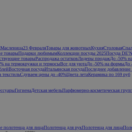
я
Масленица
23 Февраля
Товары для животных
Кухня
Столовая
Спа
е товары
Подарки любимым
Коллекции посуды 2025
Посуда DE'
ствующие товары
Распродажа остатков
Лидеры продаж
До -50% н
0% на термокружки и термосы
Все для уюта
До -50% на формы
До 
блей
Восточная посуда
Итальянская посуда
Последнее добавление 
а текстиль
Сдуваем цены до -40%
Цвета лета
Керамика по 169 руб
ессуары
Гигиена
Детская мебель
Парфюмерно-косметическая груп
е полотенца для лица
Полотенца для рук
Полотенца для лица
Пол