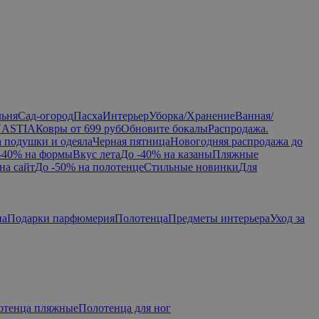
льня
Сад-огород
Пасха
Интерьер
Уборка/Хранение
Ванная/
NASTIA
Ковры от 699 руб
Обновите бокалы
Распродажа.
а подушки и одеяла
Черная пятница
Новогодняя распродажа до
-40% на формы
Вкус лета
До -40% на казаны
Пляжные
на сайт
До -50% на полотенце
Стильные новинки
Для
па
Подарки парфюмерия
Полотенца
Предметы интерьера
Уход за
отенца пляжные
Полотенца для ног