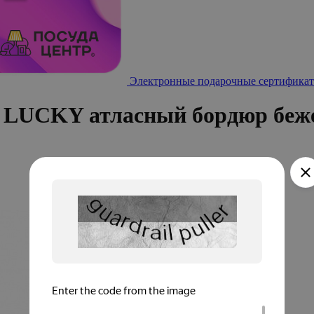
Электронные подарочные сертификат
м LUCKY атласный бордюр беж