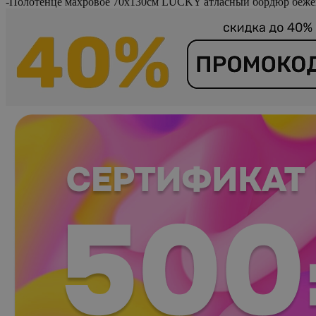
-
Полотенце махровое 70х130см LUCKY атласный бордюр беж