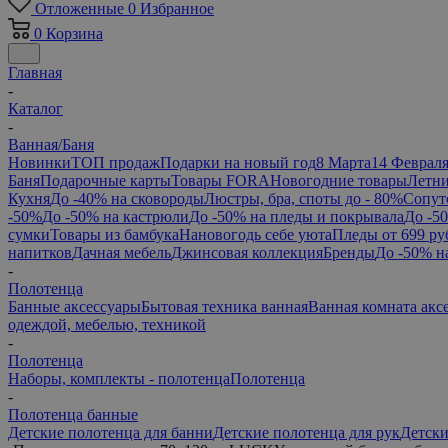
Отложенные
0
Избранное
0
Корзина
Главная
-
Каталог
-
Ванная/Баня
Новинки
ТОП продаж
Подарки на новый год
8 Марта
14 Феврал
Баня
Подарочные карты
Товары FORA
Новогодние товары
Летни
Кухня
До -40% на сковороды
Люстры, бра, споты до - 80%
Сопут
-50%
До -50% на кастрюли
До -50% на пледы и покрывала
До -5
сумки
Товары из бамбука
Нановогодь себе уюта
Пледы от 699 ру
напитков
Дачная мебель
Джинсовая коллекция
Бренды
До -50% н
-
Полотенца
Банные аксессуары
Бытовая техника ванная
Ванная комната акс
одеждой, мебелью, техникой
-
Полотенца
Наборы, комплекты - полотенца
Полотенца
-
Полотенца банные
Детские полотенца для банни
Детские полотенца для рук
Детски