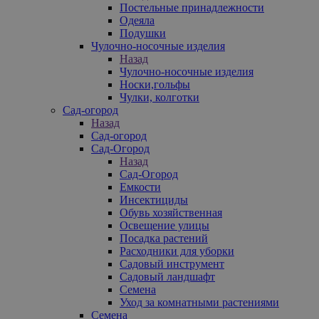
Постельные принадлежности
Одеяла
Подушки
Чулочно-носочные изделия
Назад
Чулочно-носочные изделия
Носки,гольфы
Чулки, колготки
Сад-огород
Назад
Сад-огород
Сад-Огород
Назад
Сад-Огород
Емкости
Инсектициды
Обувь хозяйственная
Освещение улицы
Посадка растений
Расходники для уборки
Садовый инструмент
Садовый ландшафт
Семена
Уход за комнатными растениями
Семена