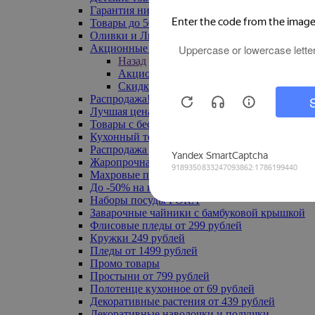
Гарантия низкой цены
Товары до 500 руб
Оливки и Лимоны
Акционные товары
Назад
Акционные товары
Скидка 20% по промокоду
Распродажа! Ульяновск до -70%
Лучшая цена
Товары с бесплатной доставкой
Кухонный текстиль
Распродажа до -50%
Жаропрочная посуда
Махровые полотенца
До -50% на ковры
Наборы посуды FORA
Заварочные чайники с бамбуковой крышкой
Флисовые пледы от 299 рублей
Кружки 249 рублей
Пледы от 1499 рублей
Промо товары
Простыни от 799 рублей
Полотенце кухонное от 69 рублей
Декоративные растения от 439 рублей
Декоративные наволочки и подушки