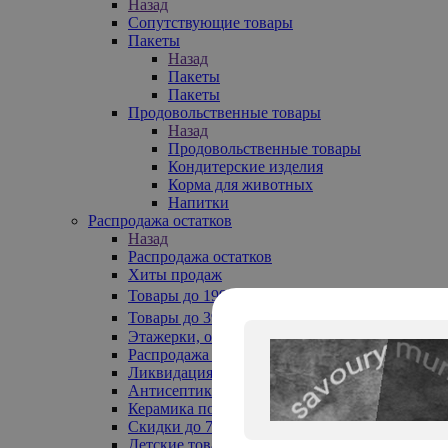
Назад
Сопутствующие товары
Пакеты
Назад
Пакеты
Пакеты
Продовольственные товары
Назад
Продовольственные товары
Кондитерские изделия
Корма для животных
Напитки
Распродажа остатков
Назад
Распродажа остатков
Хиты продаж
Товары до 199₽
Товары до 399₽
Этажерки, обувницы
Распродажа текстиля до -50%
Ликвидация до -70%
Антисептики
Керамика по 129 руб
Скидки до 70%
Детские товары