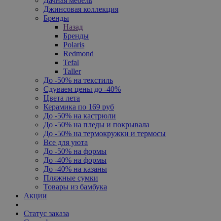
Дачная мебель
Джинсовая коллекция
Бренды
Назад
Бренды
Polaris
Redmond
Tefal
Taller
До -50% на текстиль
Сдуваем цены до -40%
Цвета лета
Керамика по 169 руб
До -50% на кастрюли
До -50% на пледы и покрывала
До -50% на термокружки и термосы
Все для уюта
До -50% на формы
До -40% на формы
До -40% на казаны
Пляжные сумки
Товары из бамбука
Акции
Статус заказа