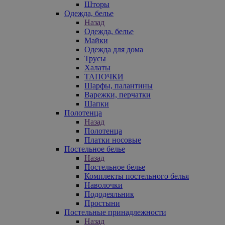
Шторы
Одежда, белье
Назад
Одежда, белье
Майки
Одежда для дома
Трусы
Халаты
ТАПОЧКИ
Шарфы, палантины
Варежки, перчатки
Шапки
Полотенца
Назад
Полотенца
Платки носовые
Постельное белье
Назад
Постельное белье
Комплекты постельного белья
Наволочки
Пододеяльник
Простыни
Постельные принадлежности
Назад