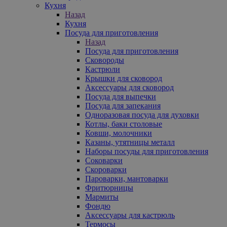
Кухня
Назад
Кухня
Посуда для приготовления
Назад
Посуда для приготовления
Сковороды
Кастрюли
Крышки для сковород
Аксессуары для сковород
Посуда для выпечки
Посуда для запекания
Одноразовая посуда для духовки
Котлы, баки столовые
Ковши, молочники
Казаны, утятницы металл
Наборы посуды для приготовления
Соковарки
Скороварки
Пароварки, мантоварки
Фритюрницы
Мармиты
Фондю
Аксессуары для кастрюль
Термосы