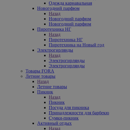
Одежда карнавальная
Новогодний парфюм
Назад
Новогодний парфюм
Новогодний парфюм
Пиротехника НГ
Назад
Пиротехника НГ
Пиротехника на Новый год
Электрогирлянды
Назад
Электрогирлянды
Электрогирлянды
Товары FORA
Летние товары
Назад
Летние товары
Пикник
Назад
Пикник
Посуда для пикника
Принадлежности для барбекю
Сумки-пикник
Активный отдых
Назад