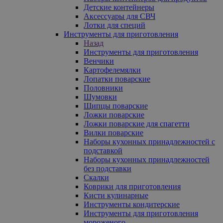
Детские контейнеры
Аксессуары для СВЧ
Лотки для специй
Инструменты для приготовления
Назад
Инструменты для приготовления
Венчики
Картофелемялки
Лопатки поварские
Половники
Шумовки
Щипцы поварские
Ложки поварские
Ложки поварские для спагетти
Вилки поварские
Наборы кухонных принадлежностей с
подставкой
Наборы кухонных принадлежностей
без подставки
Скалки
Коврики для приготовления
Кисти кулинарные
Инструменты кондитерские
Инструменты для приготовления
мороженого