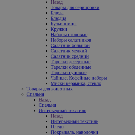
Назад
Товары для сервировки
Блюда
Блюдца
Бульонницы
Кружки
Наборы столовые
Наборы салатников
Салатник большой
Салатник мелкий
Салатник средний
Тарелки десертные
Тарелки обеденные
Тарелки суповые
Чайные, Кофейные наборы
Миски керамика, стекло
Товары для животных
Спальня
Назад
Спальня
Интерьерный текстиль
Назад
Интерьерный текстиль
Пледы
Покрывала, наволочки