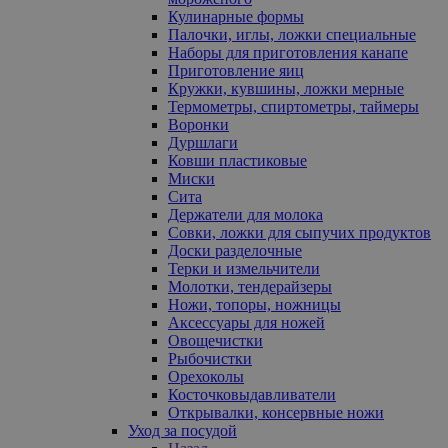
Кулинарные формы
Палочки, иглы, ложки специальные
Наборы для приготовления канапе
Приготовление яиц
Кружки, кувшины, ложки мерные
Термометры, спиртометры, таймеры
Воронки
Дуршлаги
Ковши пластиковые
Миски
Сита
Держатели для молока
Совки, ложки для сыпучих продуктов
Доски разделочные
Терки и измельчители
Молотки, тендерайзеры
Ножи, топоры, ножницы
Аксессуары для ножей
Овощечистки
Рыбочистки
Орехоколы
Косточковыдавливатели
Открывалки, консервные ножи
Уход за посудой