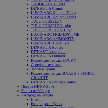
TUDOR ENGLAND
DE'NASTIA Синий
LUMINARC Лондон Топаз
LUMINARC Лондон Топаз
TULU PORSELEN
TULU PORSELEN color
TULU PORSELEN Tutku
LUMINARC FRIENDS'TIME
LUMINARC AMMONITE
LUMINARC HARENA
DE'NASTIA Romeo
DE'NASTIA голубой
DE'NASTIA Оливки
Коллекция посуды LUCKY
Серебряные грани
Золотые грани
Коллекция посуды BAKER`S SECRET
GRANITE
DE'NASTIA Гусиная лапка
Посуда DE'NASTIA
Ковры от 699 руб
Распродажа. Кухня
Назад
Распродажа. Кухня