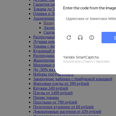
Гарантия низкой цены
Товары до 500 руб
Оливки и Лимоны
Акционные товары
Назад
Акционные товары
Скидка 20% по промокоду
Распродажа! Ульяновск до -70%
Лучшая цена
Товары с бесплатной доставкой
Кухонный текстиль
Распродажа до -50%
Жаропрочная посуда
Махровые полотенца
До -50% на ковры
Наборы посуды FORA
Заварочные чайники с бамбуковой крышкой
Флисовые пледы от 299 рублей
Кружки 249 рублей
Пледы от 1499 рублей
Промо товары
Простыни от 799 рублей
Полотенце кухонное от 69 рублей
Декоративные растения от 439 рублей