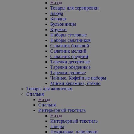
Назад
Товары для сервировки
Блюда
Блюдца
Бульонницы
Кружки
Наборы столовые
Наборы салатников
Салатник большой
Салатник мелкий
Салатник средний
Тарелки десертные
Тарелки обеденные
Тарелки суповые
Чайные, Кофейные наборы
Миски керамика, стекло
Товары для животных
Спальня
Назад
Спальня
Интерьерный текстиль
Назад
Интерьерный текстиль
Пледы
Покрывала, наволочки