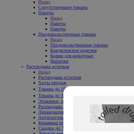
Назад
Сопутствующие товары
Пакеты
Назад
Пакеты
Пакеты
Продовольственные товары
Назад
Продовольственные товары
Кондитерские изделия
Корма для животных
Напитки
Распродажа остатков
Назад
Распродажа остатков
Хиты продаж
Товары до 199₽
Товары до 399₽
Этажерки, обувницы
Распродажа текстиля до -50%
Ликвидация до -70%
Антисептики
Керамика по 129 руб
Скидки до 70%
Детские товары