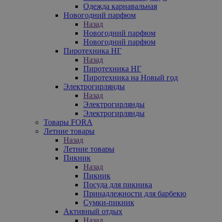
Одежда карнавальная
Новогодний парфюм
Назад
Новогодний парфюм
Новогодний парфюм
Пиротехника НГ
Назад
Пиротехника НГ
Пиротехника на Новый год
Электрогирлянды
Назад
Электрогирлянды
Электрогирлянды
Товары FORA
Летние товары
Назад
Летние товары
Пикник
Назад
Пикник
Посуда для пикника
Принадлежности для барбекю
Сумки-пикник
Активный отдых
Назад