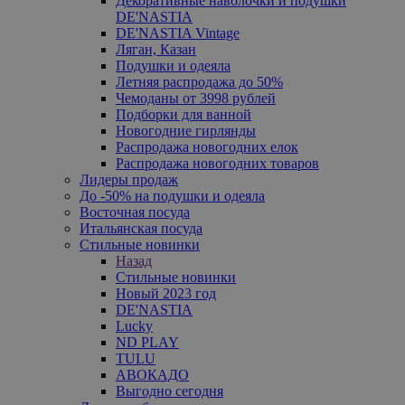
Декоративные наволочки и подушки
DE'NASTIA
DE'NASTIA Vintage
Ляган, Казан
Подушки и одеяла
Летняя распродажа до 50%
Чемоданы от 3998 рублей
Подборки для ванной
Новогодние гирлянды
Распродажа новогодних елок
Распродажа новогодних товаров
Лидеры продаж
До -50% на подушки и одеяла
Восточная посуда
Итальянская посуда
Стильные новинки
Назад
Стильные новинки
Новый 2023 год
DE'NASTIA
Lucky
ND PLAY
TULU
АВОКАДО
Выгодно сегодня