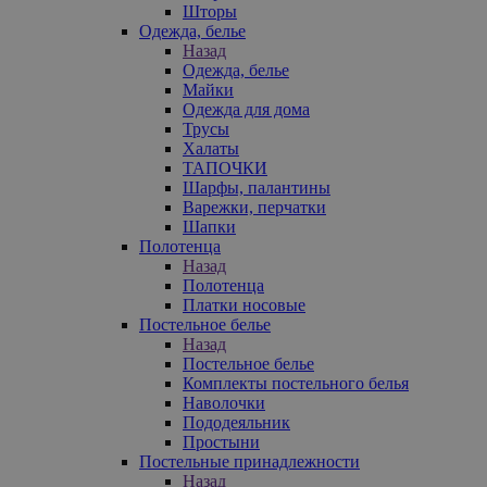
Шторы
Одежда, белье
Назад
Одежда, белье
Майки
Одежда для дома
Трусы
Халаты
ТАПОЧКИ
Шарфы, палантины
Варежки, перчатки
Шапки
Полотенца
Назад
Полотенца
Платки носовые
Постельное белье
Назад
Постельное белье
Комплекты постельного белья
Наволочки
Пододеяльник
Простыни
Постельные принадлежности
Назад