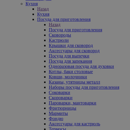
Кухня
Назад
Кухня
Посуда для приготовления
Назад
Посуда для приготовления
Сковороды
Кастрюли
Крышки для сковород
Аксессуары для сковород
Посуда для выпечки
Посуда для запекания
Одноразовая посуда для духовки
Котлы, баки столовые
Ковши, молочники
Казаны, утятницы металл
Наборы посуды для приготовления
Соковарки
Скороварки
Пароварки, мантоварки
Фритюрницы
Мармиты
Фондю
Аксессуары для кастрюль
Термосы