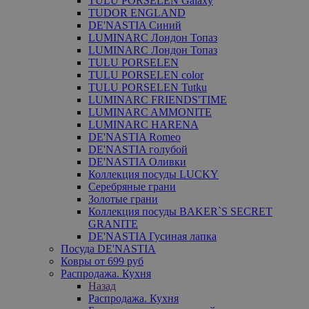
TULU PORSELEN Galaxy
TUDOR ENGLAND
DE'NASTIA Синий
LUMINARC Лондон Топаз
LUMINARC Лондон Топаз
TULU PORSELEN
TULU PORSELEN color
TULU PORSELEN Tutku
LUMINARC FRIENDS'TIME
LUMINARC AMMONITE
LUMINARC HARENA
DE'NASTIA Romeo
DE'NASTIA голубой
DE'NASTIA Оливки
Коллекция посуды LUCKY
Серебряные грани
Золотые грани
Коллекция посуды BAKER`S SECRET
GRANITE
DE'NASTIA Гусиная лапка
Посуда DE'NASTIA
Ковры от 699 руб
Распродажа. Кухня
Назад
Распродажа. Кухня