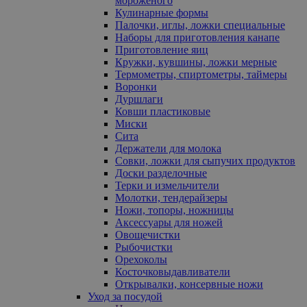
мороженого
Кулинарные формы
Палочки, иглы, ложки специальные
Наборы для приготовления канапе
Приготовление яиц
Кружки, кувшины, ложки мерные
Термометры, спиртометры, таймеры
Воронки
Дуршлаги
Ковши пластиковые
Миски
Сита
Держатели для молока
Совки, ложки для сыпучих продуктов
Доски разделочные
Терки и измельчители
Молотки, тендерайзеры
Ножи, топоры, ножницы
Аксессуары для ножей
Овощечистки
Рыбочистки
Орехоколы
Косточковыдавливатели
Открывалки, консервные ножи
Уход за посудой