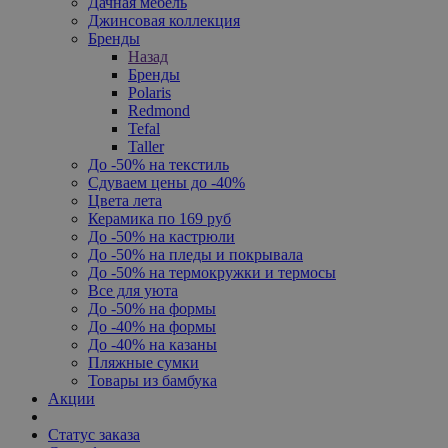
Дачная мебель
Джинсовая коллекция
Бренды
Назад
Бренды
Polaris
Redmond
Tefal
Taller
До -50% на текстиль
Сдуваем цены до -40%
Цвета лета
Керамика по 169 руб
До -50% на кастрюли
До -50% на пледы и покрывала
До -50% на термокружки и термосы
Все для уюта
До -50% на формы
До -40% на формы
До -40% на казаны
Пляжные сумки
Товары из бамбука
Акции
Статус заказа