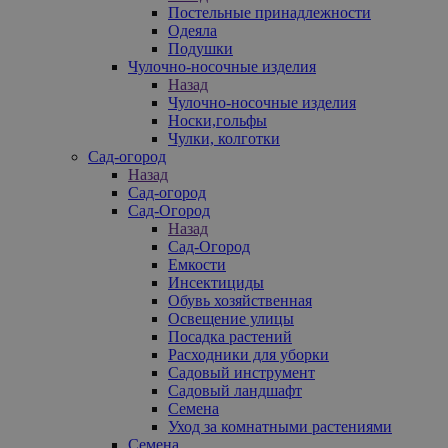
Постельные принадлежности
Одеяла
Подушки
Чулочно-носочные изделия
Назад
Чулочно-носочные изделия
Носки,гольфы
Чулки, колготки
Сад-огород
Назад
Сад-огород
Сад-Огород
Назад
Сад-Огород
Емкости
Инсектициды
Обувь хозяйственная
Освещение улицы
Посадка растений
Расходники для уборки
Садовый инструмент
Садовый ландшафт
Семена
Уход за комнатными растениями
Семена