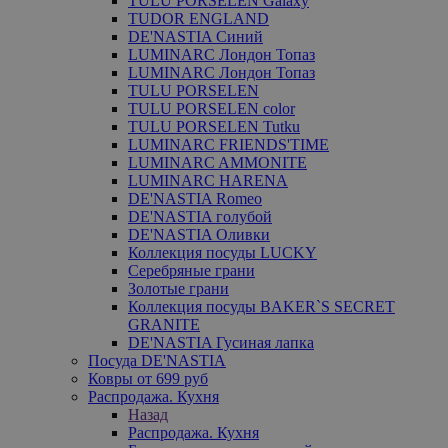
TULU PORSELEN Galaxy
TUDOR ENGLAND
DE'NASTIA Синий
LUMINARC Лондон Топаз
LUMINARC Лондон Топаз
TULU PORSELEN
TULU PORSELEN color
TULU PORSELEN Tutku
LUMINARC FRIENDS'TIME
LUMINARC AMMONITE
LUMINARC HARENA
DE'NASTIA Romeo
DE'NASTIA голубой
DE'NASTIA Оливки
Коллекция посуды LUCKY
Серебряные грани
Золотые грани
Коллекция посуды BAKER`S SECRET
GRANITE
DE'NASTIA Гусиная лапка
Посуда DE'NASTIA
Ковры от 699 руб
Распродажа. Кухня
Назад
Распродажа. Кухня