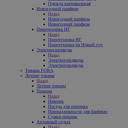
Одежда карнавальная
Новогодний парфюм
Назад
Новогодний парфюм
Новогодний парфюм
Пиротехника НГ
Назад
Пиротехника НГ
Пиротехника на Новый год
Электрогирлянды
Назад
Электрогирлянды
Электрогирлянды
Товары FORA
Летние товары
Назад
Летние товары
Пикник
Назад
Пикник
Посуда для пикника
Принадлежности для барбекю
Сумки-пикник
Активный отдых
Назад