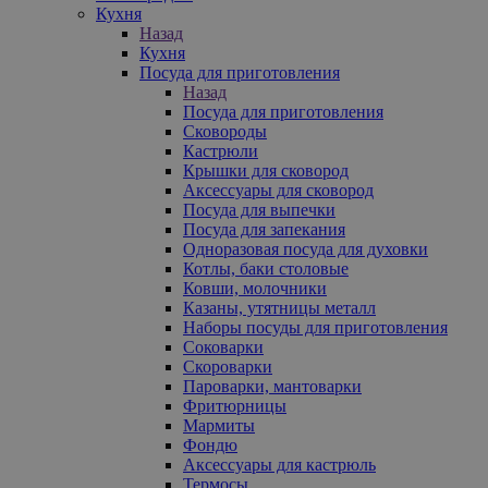
Кухня
Назад
Кухня
Посуда для приготовления
Назад
Посуда для приготовления
Сковороды
Кастрюли
Крышки для сковород
Аксессуары для сковород
Посуда для выпечки
Посуда для запекания
Одноразовая посуда для духовки
Котлы, баки столовые
Ковши, молочники
Казаны, утятницы металл
Наборы посуды для приготовления
Соковарки
Скороварки
Пароварки, мантоварки
Фритюрницы
Мармиты
Фондю
Аксессуары для кастрюль
Термосы