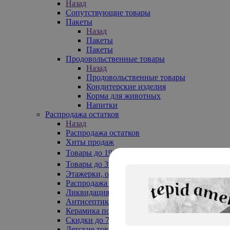
Назад
Сопутствующие товары
Пакеты
Назад
Пакеты
Пакеты
Продовольственные товары
Назад
Продовольственные товары
Кондитерские изделия
Корма для животных
Напитки
Распродажа остатков
Назад
Распродажа остатков
Хиты продаж
Товары до 199₽
Товары до 399₽
Этажерки, обувницы
Распродажа текстиля до -50%
Ликвидация до -70%
Антисептики
Керамика по 129 руб
Скидки до 70%
Детские товары