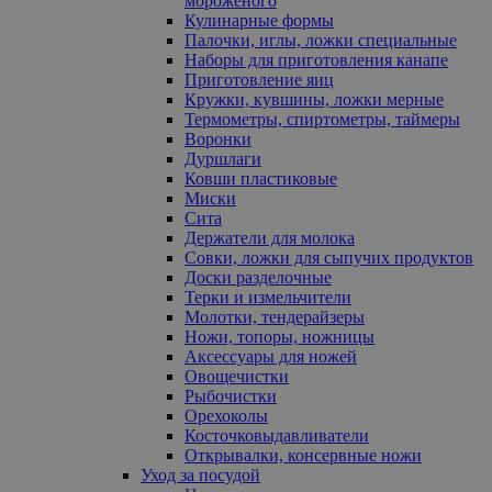
мороженого
Кулинарные формы
Палочки, иглы, ложки специальные
Наборы для приготовления канапе
Приготовление яиц
Кружки, кувшины, ложки мерные
Термометры, спиртометры, таймеры
Воронки
Дуршлаги
Ковши пластиковые
Миски
Сита
Держатели для молока
Совки, ложки для сыпучих продуктов
Доски разделочные
Терки и измельчители
Молотки, тендерайзеры
Ножи, топоры, ножницы
Аксессуары для ножей
Овощечистки
Рыбочистки
Орехоколы
Косточковыдавливатели
Открывалки, консервные ножи
Уход за посудой