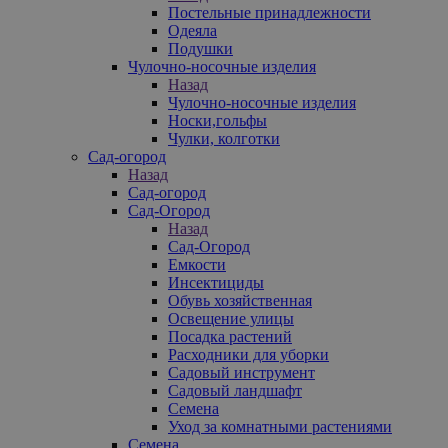
Постельные принадлежности
Одеяла
Подушки
Чулочно-носочные изделия
Назад
Чулочно-носочные изделия
Носки,гольфы
Чулки, колготки
Сад-огород
Назад
Сад-огород
Сад-Огород
Назад
Сад-Огород
Емкости
Инсектициды
Обувь хозяйственная
Освещение улицы
Посадка растений
Расходники для уборки
Садовый инструмент
Садовый ландшафт
Семена
Уход за комнатными растениями
Семена