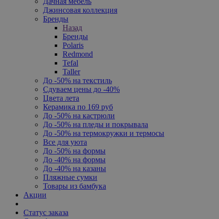
Дачная мебель
Джинсовая коллекция
Бренды
Назад
Бренды
Polaris
Redmond
Tefal
Taller
До -50% на текстиль
Сдуваем цены до -40%
Цвета лета
Керамика по 169 руб
До -50% на кастрюли
До -50% на пледы и покрывала
До -50% на термокружки и термосы
Все для уюта
До -50% на формы
До -40% на формы
До -40% на казаны
Пляжные сумки
Товары из бамбука
Акции
Статус заказа