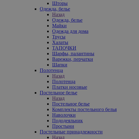
Шторы
Одежда, белье
Назад
Одежда, белье
Майки
Одежда для дома
Трусы
Халаты
ТАПОЧКИ
Шарфы, палантины
Варежки, перчатки
Шапки
Полотенца
Назад
Полотенца
Платки носовые
Постельное белье
Назад
Постельное белье
Комплекты постельного белья
Наволочки
Пододеяльник
Простыни
Постельные принадлежности
Назад