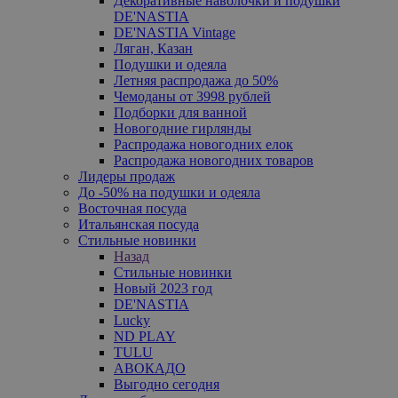
Декоративные наволочки и подушки
DE'NASTIA
DE'NASTIA Vintage
Ляган, Казан
Подушки и одеяла
Летняя распродажа до 50%
Чемоданы от 3998 рублей
Подборки для ванной
Новогодние гирлянды
Распродажа новогодних елок
Распродажа новогодних товаров
Лидеры продаж
До -50% на подушки и одеяла
Восточная посуда
Итальянская посуда
Стильные новинки
Назад
Стильные новинки
Новый 2023 год
DE'NASTIA
Lucky
ND PLAY
TULU
АВОКАДО
Выгодно сегодня