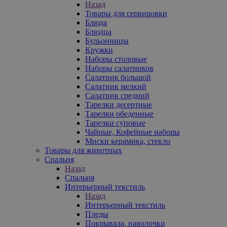
Назад
Товары для сервировки
Блюда
Блюдца
Бульонницы
Кружки
Наборы столовые
Наборы салатников
Салатник большой
Салатник мелкий
Салатник средний
Тарелки десертные
Тарелки обеденные
Тарелки суповые
Чайные, Кофейные наборы
Миски керамика, стекло
Товары для животных
Спальня
Назад
Спальня
Интерьерный текстиль
Назад
Интерьерный текстиль
Пледы
Покрывала, наволочки