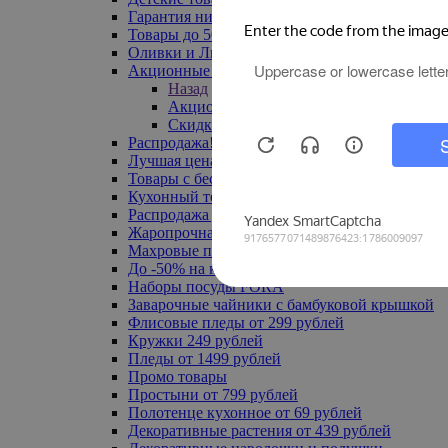
Гарантия низкой цены
Товары до 500 руб
Оливки и Лимоны
Акционные товары
Назад
Акционные товары
Скидка 20% по промокоду
Распродажа! Ульяновск до -70%
Лучшая цена
Товары с бесплатной доставкой
Кухонный текстиль
Распродажа до -50%
Жаропрочная посуда
Махровые полотенца
До -50% на ковры
Наборы посуды FORA
Заварочные чайники с бамбуковой крышкой
Флисовые пледы от 299 рублей
Кружки 249 рублей
Пледы от 1499 рублей
Промо товары
Простыни от 799 рублей
Полотенце кухонное от 69 рублей
Декоративные растения от 439 рублей