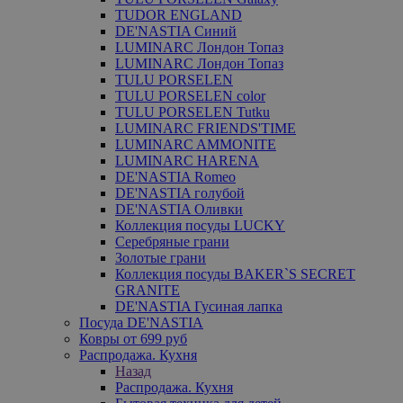
TUDOR ENGLAND
DE'NASTIA Синий
LUMINARC Лондон Топаз
LUMINARC Лондон Топаз
TULU PORSELEN
TULU PORSELEN color
TULU PORSELEN Tutku
LUMINARC FRIENDS'TIME
LUMINARC AMMONITE
LUMINARC HARENA
DE'NASTIA Romeo
DE'NASTIA голубой
DE'NASTIA Оливки
Коллекция посуды LUCKY
Серебряные грани
Золотые грани
Коллекция посуды BAKER`S SECRET
GRANITE
DE'NASTIA Гусиная лапка
Посуда DE'NASTIA
Ковры от 699 руб
Распродажа. Кухня
Назад
Распродажа. Кухня