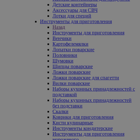
Детские контейнеры
Аксессуары для СВЧ
Лотки для специй
Инструменты для приготовления
Назад
Инструменты для приготовления
Венчики
Картофелемялки
Лопатки поварские
Половники
Шумовки
Щипцы поварские
Ложки поварские
Ложки поварские для спагетти
Вилки поварские
Наборы кухонных принадлежностей с
подставкой
Наборы кухонных принадлежностей
без подставки
Скалки
Коврики для приготовления
Кисти кулинарные
Инструменты кондитерские
Инструменты для приготовления
мороженого