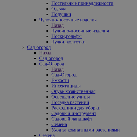
Постельные принадлежности
Одеяла
Подушки
Чулочно-носочные изделия
Назад
Чулочно-носочные изделия
Носки,гольфы
Чулки, колготки
Сад-огород
Назад
Сад-огород
Сад-Огород
Назад
Сад-Огород
Емкости
Инсектициды
Обувь хозяйственная
Освещение улицы
Посадка растений
Расходники для уборки
Садовый инструмент
Садовый ландшафт
Семена
Уход за комнатными растениями
Семена