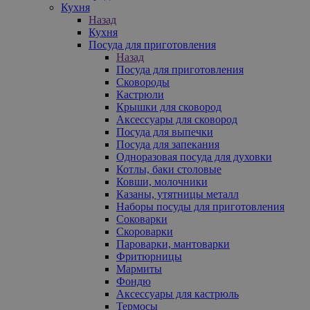
Кухня
Назад
Кухня
Посуда для приготовления
Назад
Посуда для приготовления
Сковороды
Кастрюли
Крышки для сковород
Аксессуары для сковород
Посуда для выпечки
Посуда для запекания
Одноразовая посуда для духовки
Котлы, баки столовые
Ковши, молочники
Казаны, утятницы металл
Наборы посуды для приготовления
Соковарки
Скороварки
Пароварки, мантоварки
Фритюрницы
Мармиты
Фондю
Аксессуары для кастрюль
Термосы