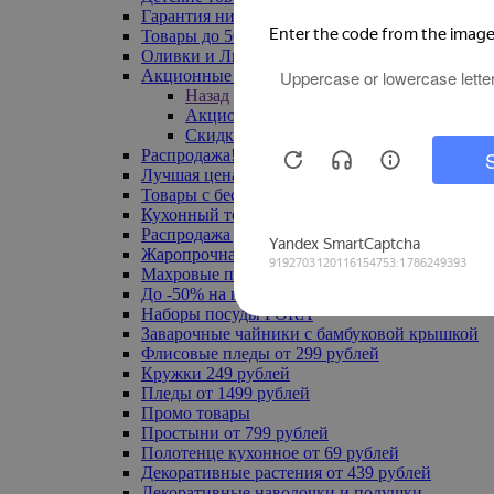
Гарантия низкой цены
Товары до 500 руб
Оливки и Лимоны
Акционные товары
Назад
Акционные товары
Скидка 20% по промокоду
Распродажа! Ульяновск до -70%
Лучшая цена
Товары с бесплатной доставкой
Кухонный текстиль
Распродажа до -50%
Жаропрочная посуда
Махровые полотенца
До -50% на ковры
Наборы посуды FORA
Заварочные чайники с бамбуковой крышкой
Флисовые пледы от 299 рублей
Кружки 249 рублей
Пледы от 1499 рублей
Промо товары
Простыни от 799 рублей
Полотенце кухонное от 69 рублей
Декоративные растения от 439 рублей
Декоративные наволочки и подушки