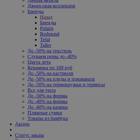
Дачная мебель
Джинсовая коллекция
Бренды
Назад
Бренды
Polaris
Redmond
Tefal
Taller
До -50% на текстиль
Сдуваем цены до -40%
Цвета лета
Керамика по 169 руб
До -50% на кастрюли
До -50% на пледы и покрывала
До -50% на термокружки и термосы
Все для уюта
До -50% на формы
До -40% на формы
До -40% на казаны
Пляжные сумки
Товары из бамбука
Акции
Статус заказа