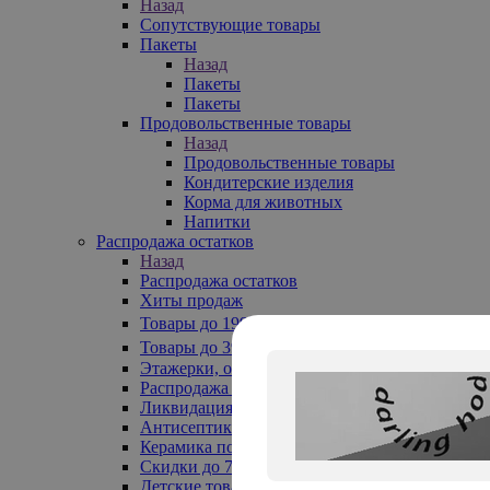
Назад
Сопутствующие товары
Пакеты
Назад
Пакеты
Пакеты
Продовольственные товары
Назад
Продовольственные товары
Кондитерские изделия
Корма для животных
Напитки
Распродажа остатков
Назад
Распродажа остатков
Хиты продаж
Товары до 199₽
Товары до 399₽
Этажерки, обувницы
Распродажа текстиля до -50%
Ликвидация до -70%
Антисептики
Керамика по 129 руб
Скидки до 70%
Детские товары