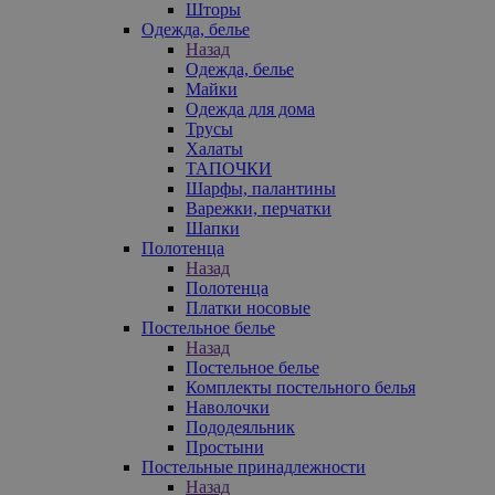
Шторы
Одежда, белье
Назад
Одежда, белье
Майки
Одежда для дома
Трусы
Халаты
ТАПОЧКИ
Шарфы, палантины
Варежки, перчатки
Шапки
Полотенца
Назад
Полотенца
Платки носовые
Постельное белье
Назад
Постельное белье
Комплекты постельного белья
Наволочки
Пододеяльник
Простыни
Постельные принадлежности
Назад