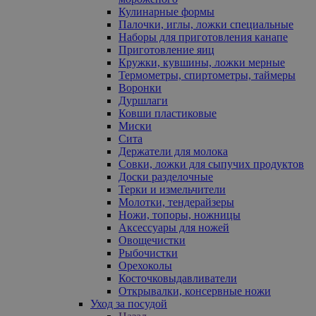
Кулинарные формы
Палочки, иглы, ложки специальные
Наборы для приготовления канапе
Приготовление яиц
Кружки, кувшины, ложки мерные
Термометры, спиртометры, таймеры
Воронки
Дуршлаги
Ковши пластиковые
Миски
Сита
Держатели для молока
Совки, ложки для сыпучих продуктов
Доски разделочные
Терки и измельчители
Молотки, тендерайзеры
Ножи, топоры, ножницы
Аксессуары для ножей
Овощечистки
Рыбочистки
Орехоколы
Косточковыдавливатели
Открывалки, консервные ножи
Уход за посудой