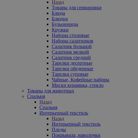
Назад
Товары для сервировки
Блюда
Блюдца
Бульонницы
Кружки
Наборы столовые
Наборы салатников
Салатник большой
Салатник мелкий
Салатник средний
Тарелки десертные
Тарелки обеденные
Тарелки суповые
Чайные, Кофейные наборы
Миски керамика, стекло
Товары для животных
Спальня
Назад
Спальня
Интерьерный текстиль
Назад
Интерьерный текстиль
Пледы
Покрывала, наволочки