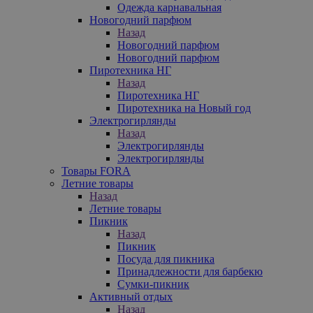
Одежда карнавальная
Новогодний парфюм
Назад
Новогодний парфюм
Новогодний парфюм
Пиротехника НГ
Назад
Пиротехника НГ
Пиротехника на Новый год
Электрогирлянды
Назад
Электрогирлянды
Электрогирлянды
Товары FORA
Летние товары
Назад
Летние товары
Пикник
Назад
Пикник
Посуда для пикника
Принадлежности для барбекю
Сумки-пикник
Активный отдых
Назад