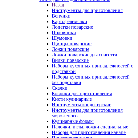
Назад
Инструменты для приготовления
Венчики
Картофелемялки
Лопатки поварские
Половники
Шумовки
Щипцы поварские
Ложки поварские
Ложки поварские для спагетти
Вилки поварские
Наборы кухонных принадлежностей с
подставкой
Наборы кухонных принадлежностей
без подставки
Скалки
Коврики для приготовления
Кисти кулинарные
Инструменты кондитерские
Инструменты для приготовления
мороженого
Кулинарные формы
Палочки, иглы, ложки специальные
Наборы для приготовления канапе
Приготовление яиц