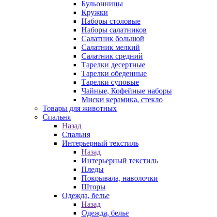
Бульонницы
Кружки
Наборы столовые
Наборы салатников
Салатник большой
Салатник мелкий
Салатник средний
Тарелки десертные
Тарелки обеденные
Тарелки суповые
Чайные, Кофейные наборы
Миски керамика, стекло
Товары для животных
Спальня
Назад
Спальня
Интерьерный текстиль
Назад
Интерьерный текстиль
Пледы
Покрывала, наволочки
Шторы
Одежда, белье
Назад
Одежда, белье