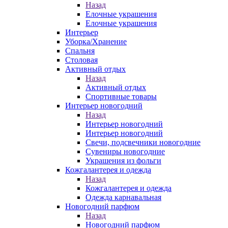
Назад
Елочные украшения
Елочные украшения
Интерьер
Уборка/Хранение
Спальня
Столовая
Активный отдых
Назад
Активный отдых
Спортивные товары
Интерьер новогодний
Назад
Интерьер новогодний
Интерьер новогодний
Свечи, подсвечники новогодние
Сувениры новогодние
Украшения из фольги
Кожгалантерея и одежда
Назад
Кожгалантерея и одежда
Одежда карнавальная
Новогодний парфюм
Назад
Новогодний парфюм