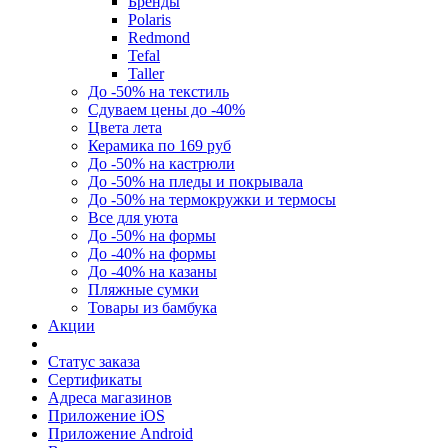
Бренды
Polaris
Redmond
Tefal
Taller
До -50% на текстиль
Сдуваем цены до -40%
Цвета лета
Керамика по 169 руб
До -50% на кастрюли
До -50% на пледы и покрывала
До -50% на термокружки и термосы
Все для уюта
До -50% на формы
До -40% на формы
До -40% на казаны
Пляжные сумки
Товары из бамбука
Акции
Статус заказа
Сертификаты
Адреса магазинов
Приложение iOS
Приложение Android