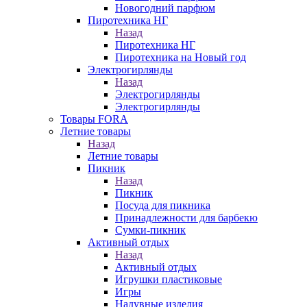
Новогодний парфюм
Пиротехника НГ
Назад
Пиротехника НГ
Пиротехника на Новый год
Электрогирлянды
Назад
Электрогирлянды
Электрогирлянды
Товары FORA
Летние товары
Назад
Летние товары
Пикник
Назад
Пикник
Посуда для пикника
Принадлежности для барбекю
Сумки-пикник
Активный отдых
Назад
Активный отдых
Игрушки пластиковые
Игры
Надувные изделия