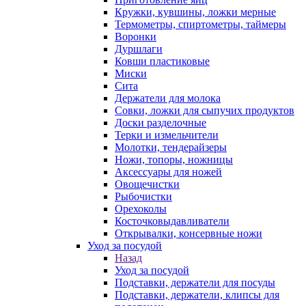
Кружки, кувшины, ложки мерные
Термометры, спиртометры, таймеры
Воронки
Дуршлаги
Ковши пластиковые
Миски
Сита
Держатели для молока
Совки, ложки для сыпучих продуктов
Доски разделочные
Терки и измельчители
Молотки, тендерайзеры
Ножи, топоры, ножницы
Аксессуары для ножей
Овощечистки
Рыбочистки
Орехоколы
Косточковыдавливатели
Открывалки, консервные ножи
Уход за посудой
Назад
Уход за посудой
Подставки, держатели для посуды
Подставки, держатели, клипсы для