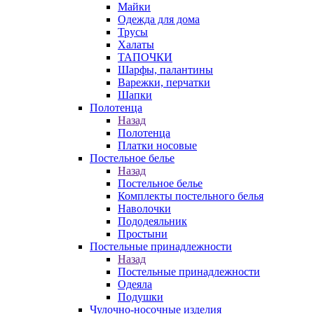
Майки
Одежда для дома
Трусы
Халаты
ТАПОЧКИ
Шарфы, палантины
Варежки, перчатки
Шапки
Полотенца
Назад
Полотенца
Платки носовые
Постельное белье
Назад
Постельное белье
Комплекты постельного белья
Наволочки
Пододеяльник
Простыни
Постельные принадлежности
Назад
Постельные принадлежности
Одеяла
Подушки
Чулочно-носочные изделия