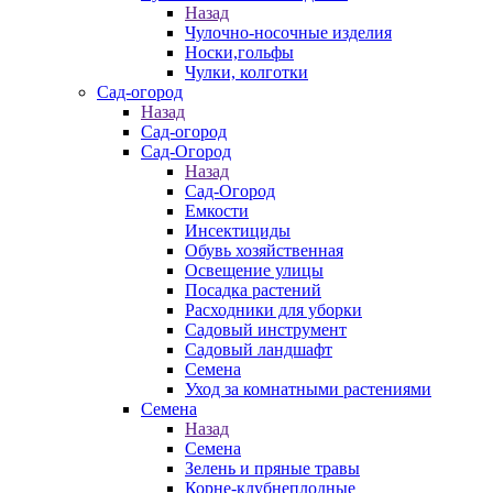
Назад
Чулочно-носочные изделия
Носки,гольфы
Чулки, колготки
Сад-огород
Назад
Сад-огород
Сад-Огород
Назад
Сад-Огород
Емкости
Инсектициды
Обувь хозяйственная
Освещение улицы
Посадка растений
Расходники для уборки
Садовый инструмент
Садовый ландшафт
Семена
Уход за комнатными растениями
Семена
Назад
Семена
Зелень и пряные травы
Корне-клубнеплодные