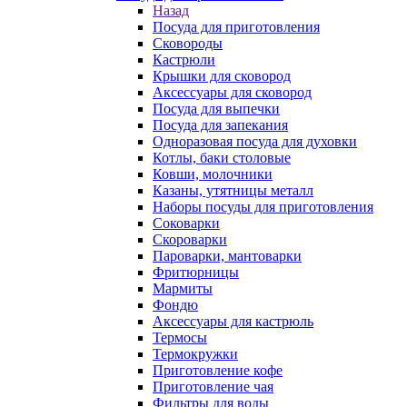
Назад
Посуда для приготовления
Сковороды
Кастрюли
Крышки для сковород
Аксессуары для сковород
Посуда для выпечки
Посуда для запекания
Одноразовая посуда для духовки
Котлы, баки столовые
Ковши, молочники
Казаны, утятницы металл
Наборы посуды для приготовления
Соковарки
Скороварки
Пароварки, мантоварки
Фритюрницы
Мармиты
Фондю
Аксессуары для кастрюль
Термосы
Термокружки
Приготовление кофе
Приготовление чая
Фильтры для воды