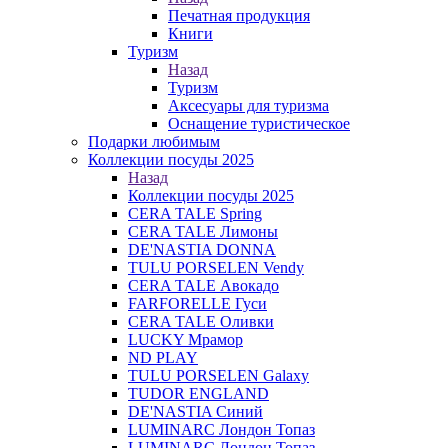
Печатная продукция
Книги
Туризм
Назад
Туризм
Аксесуары для туризма
Оснащение туристическое
Подарки любимым
Коллекции посуды 2025
Назад
Коллекции посуды 2025
CERA TALE Spring
CERA TALE Лимоны
DE'NASTIA DONNA
TULU PORSELEN Vendy
CERA TALE Авокадо
FARFORELLE Гуси
CERA TALE Оливки
LUCKY Мрамор
ND PLAY
TULU PORSELEN Galaxy
TUDOR ENGLAND
DE'NASTIA Синий
LUMINARC Лондон Топаз
LUMINARC Лондон Топаз