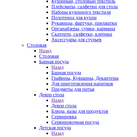
Кухонный, столовый текстиль
Плейсматы, салфетки для стола
Наборы кухонного текстиля
Полотенца для кухни
Рукавицы, фартуки, прихватки
Органайзеры, сумки, карманы
Скатерти, салфетки, клеенки
Аксессуары для стульев
Столовая
Назад
Столовая
Барная посуда
Назад
Барная посуда
Графины, Кувшины, Декантеры
Для приготовления напитков
Предметы для питья
Декор стола
Назад
Декор стола
Блюда, вазы для продуктов
Сервировка
Сервировочная посуда
Детская посуда
Назад