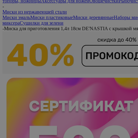
топоры, ножницы
Аксессуары для ножей
Овощечистки
Рыбочис
-
Миски из нержавеющей стали
Миски эмаль
Миски пластиковые
Миски деревянные
Наборы ми
миксера
Сушилки для зелени
-
Миска для приготовления 1,4л 18см DE'NASTIA с крышкой м