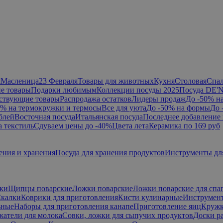
я
Масленица
23 Февраля
Товары для животных
Кухня
Столовая
Спа
е товары
Подарки любимым
Коллекции посуды 2025
Посуда DE'
ствующие товары
Распродажа остатков
Лидеры продаж
До -50% н
0% на термокружки и термосы
Все для уюта
До -50% на формы
До 
блей
Восточная посуда
Итальянская посуда
Последнее добавление 
а текстиль
Сдуваем цены до -40%
Цвета лета
Керамика по 169 руб
ения и хранения
Посуда для хранения продуктов
Инструменты дл
ки
Щипцы поварские
Ложки поварские
Ложки поварские для спа
калки
Коврики для приготовления
Кисти кулинарные
Инструмент
ьные
Наборы для приготовления канапе
Приготовление яиц
Кружк
жатели для молока
Совки, ложки для сыпучих продуктов
Доски р