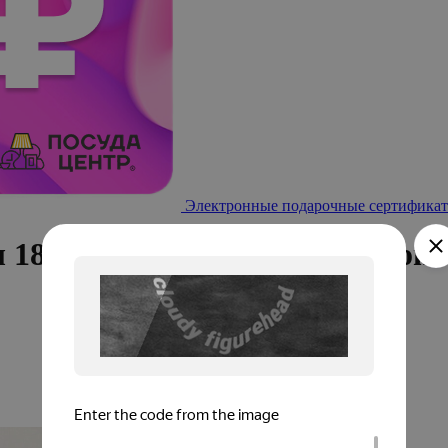
Электронные подарочные сертификат
4л 18см DE'NASTIA с крышкой