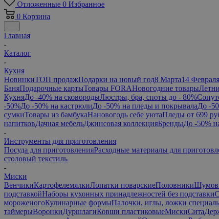
Отложенные
0
Избранное
0
Корзина
Главная
-
Каталог
-
Кухня
Новинки
ТОП продаж
Подарки на новый год
8 Марта
14 Феврал
Баня
Подарочные карты
Товары FORA
Новогодние товары
Летни
Кухня
До -40% на сковороды
Люстры, бра, споты до - 80%
Сопут
-50%
До -50% на кастрюли
До -50% на пледы и покрывала
До -5
сумки
Товары из бамбука
Нановогодь себе уюта
Пледы от 699 ру
напитков
Дачная мебель
Джинсовая коллекция
Бренды
До -50% н
-
Инструменты для приготовления
Посуда для приготовления
Расходные материалы для приготовл
столовый текстиль
-
Миски
Венчики
Картофелемялки
Лопатки поварские
Половники
Шумов
подставкой
Наборы кухонных принадлежностей без подставки
С
мороженого
Кулинарные формы
Палочки, иглы, ложки специал
таймеры
Воронки
Дуршлаги
Ковши пластиковые
Миски
Сита
Дер