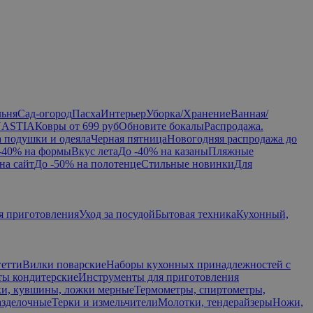
льня
Сад-огород
Пасха
Интерьер
Уборка/Хранение
Ванная/
NASTIA
Ковры от 699 руб
Обновите бокалы
Распродажа.
а подушки и одеяла
Черная пятница
Новогодняя распродажа до
-40% на формы
Вкус лета
До -40% на казаны
Пляжные
на сайт
До -50% на полотенце
Стильные новинки
Для
я приготовления
Уход за посудой
Бытовая техника
Кухонный,
гетти
Вилки поварские
Наборы кухонных принадлежностей с
ы кондитерские
Инструменты для приготовления
и, кувшины, ложки мерные
Термометры, спиртометры,
азделочные
Терки и измельчители
Молотки, тендерайзеры
Ножи,