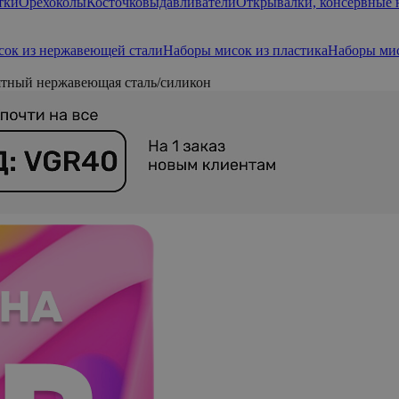
тки
Орехоколы
Косточковыдавливатели
Открывалки, консервные
сок из нержавеющей стали
Наборы мисок из пластика
Наборы мис
ятный нержавеющая сталь/силикон