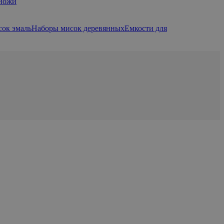
 ножи
ок эмаль
Наборы мисок деревянных
Емкости для