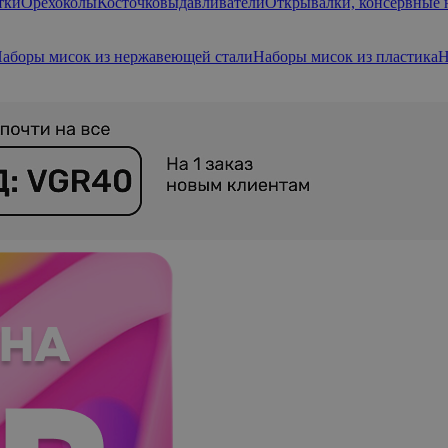
тки
Орехоколы
Косточковыдавливатели
Открывалки, консервные
аборы мисок из нержавеющей стали
Наборы мисок из пластика
Н