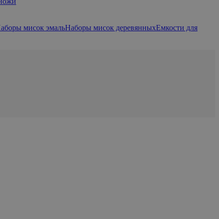
 ножи
аборы мисок эмаль
Наборы мисок деревянных
Емкости для