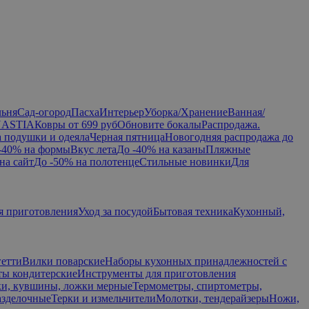
льня
Сад-огород
Пасха
Интерьер
Уборка/Хранение
Ванная/
NASTIA
Ковры от 699 руб
Обновите бокалы
Распродажа.
а подушки и одеяла
Черная пятница
Новогодняя распродажа до
-40% на формы
Вкус лета
До -40% на казаны
Пляжные
на сайт
До -50% на полотенце
Стильные новинки
Для
я приготовления
Уход за посудой
Бытовая техника
Кухонный,
гетти
Вилки поварские
Наборы кухонных принадлежностей с
ы кондитерские
Инструменты для приготовления
и, кувшины, ложки мерные
Термометры, спиртометры,
азделочные
Терки и измельчители
Молотки, тендерайзеры
Ножи,