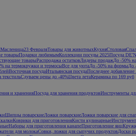
я
Масленица
23 Февраля
Товары для животных
Кухня
Столовая
Спа
е товары
Подарки любимым
Коллекции посуды 2025
Посуда DE'
ствующие товары
Распродажа остатков
Лидеры продаж
До -50% н
0% на термокружки и термосы
Все для уюта
До -50% на формы
До 
блей
Восточная посуда
Итальянская посуда
Последнее добавление 
а текстиль
Сдуваем цены до -40%
Цвета лета
Керамика по 169 руб
ения и хранения
Посуда для хранения продуктов
Инструменты дл
ки
Щипцы поварские
Ложки поварские
Ложки поварские для спа
калки
Коврики для приготовления
Кисти кулинарные
Инструмент
ьные
Наборы для приготовления канапе
Приготовление яиц
Кружк
жатели для молока
Совки, ложки для сыпучих продуктов
Доски р