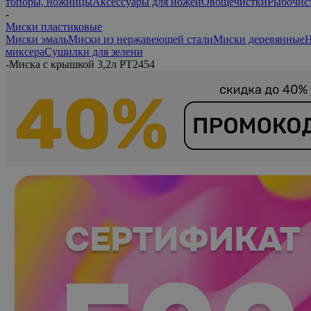
топоры, ножницы
Аксессуары для ножей
Овощечистки
Рыбочис
-
Миски пластиковые
Миски эмаль
Миски из нержавеющей стали
Миски деревянные
Н
миксера
Сушилки для зелени
-
Миска с крышкой 3,2л PT2454