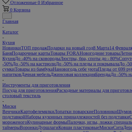
Отложенные
0
Избранное
0
Корзина
Главная
-
Каталог
-
Кухня
Новинки
ТОП продаж
Подарки на новый год
8 Марта
14 Феврал
Баня
Подарочные карты
Товары FORA
Новогодние товары
Летни
Кухня
До -40% на сковороды
Люстры, бра, споты до - 80%
Сопут
-50%
До -50% на кастрюли
До -50% на пледы и покрывала
До -5
сумки
Товары из бамбука
Нановогодь себе уюта
Пледы от 699 ру
напитков
Дачная мебель
Джинсовая коллекция
Бренды
До -50% н
-
Инструменты для приготовления
Посуда для приготовления
Расходные материалы для приготовл
столовый текстиль
-
Миски
Венчики
Картофелемялки
Лопатки поварские
Половники
Шумов
подставкой
Наборы кухонных принадлежностей без подставки
С
мороженого
Кулинарные формы
Палочки, иглы, ложки специал
таймеры
Воронки
Дуршлаги
Ковши пластиковые
Миски
Сита
Дер