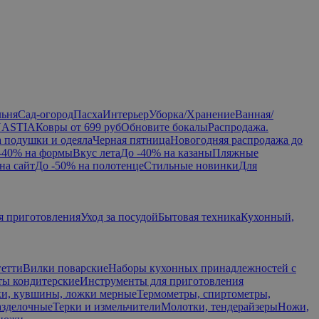
льня
Сад-огород
Пасха
Интерьер
Уборка/Хранение
Ванная/
NASTIA
Ковры от 699 руб
Обновите бокалы
Распродажа.
а подушки и одеяла
Черная пятница
Новогодняя распродажа до
-40% на формы
Вкус лета
До -40% на казаны
Пляжные
на сайт
До -50% на полотенце
Стильные новинки
Для
я приготовления
Уход за посудой
Бытовая техника
Кухонный,
гетти
Вилки поварские
Наборы кухонных принадлежностей с
ы кондитерские
Инструменты для приготовления
и, кувшины, ложки мерные
Термометры, спиртометры,
азделочные
Терки и измельчители
Молотки, тендерайзеры
Ножи,