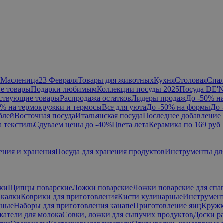
я
Масленица
23 Февраля
Товары для животных
Кухня
Столовая
Спа
е товары
Подарки любимым
Коллекции посуды 2025
Посуда DE'
ствующие товары
Распродажа остатков
Лидеры продаж
До -50% н
0% на термокружки и термосы
Все для уюта
До -50% на формы
До 
блей
Восточная посуда
Итальянская посуда
Последнее добавление 
а текстиль
Сдуваем цены до -40%
Цвета лета
Керамика по 169 руб
ения и хранения
Посуда для хранения продуктов
Инструменты дл
ки
Щипцы поварские
Ложки поварские
Ложки поварские для спа
калки
Коврики для приготовления
Кисти кулинарные
Инструмент
ьные
Наборы для приготовления канапе
Приготовление яиц
Кружк
жатели для молока
Совки, ложки для сыпучих продуктов
Доски р