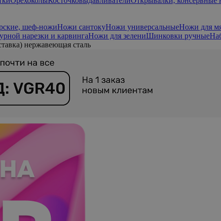
тки
Орехоколы
Косточковыдавливатели
Открывалки, консервные
рские, шеф-ножи
Ножи сантоку
Ножи универсальные
Ножи для м
урной нарезки и карвинга
Ножи для зелени
Шинковки ручные
На
тавка) нержавеющая сталь