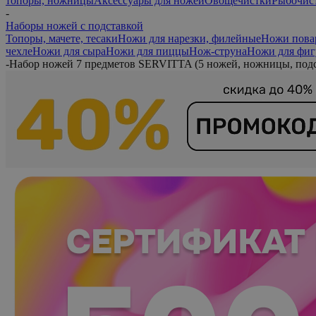
топоры, ножницы
Аксессуары для ножей
Овощечистки
Рыбочис
-
Наборы ножей с подставкой
Топоры, мачете, тесаки
Ножи для нарезки, филейные
Ножи пова
чехле
Ножи для сыра
Ножи для пиццы
Нож-струна
Ножи для фиг
-
Набор ножей 7 предметов SERVITTA (5 ножей, ножницы, подс