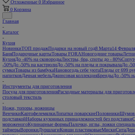
Отложенные
0
Избранное
0
Корзина
Главная
-
Каталог
-
Кухня
Новинки
ТОП продаж
Подарки на новый год
8 Марта
14 Феврал
Баня
Подарочные карты
Товары FORA
Новогодние товары
Летни
Кухня
До -40% на сковороды
Люстры, бра, споты до - 80%
Сопут
-50%
До -50% на кастрюли
До -50% на пледы и покрывала
До -5
сумки
Товары из бамбука
Нановогодь себе уюта
Пледы от 699 ру
напитков
Дачная мебель
Джинсовая коллекция
Бренды
До -50% н
-
Инструменты для приготовления
Посуда для приготовления
Расходные материалы для приготовл
столовый текстиль
-
Ножи, топоры, ножницы
Венчики
Картофелемялки
Лопатки поварские
Половники
Шумов
подставкой
Наборы кухонных принадлежностей без подставки
С
мороженого
Кулинарные формы
Палочки, иглы, ложки специал
таймеры
Воронки
Дуршлаги
Ковши пластиковые
Миски
Сита
Дер