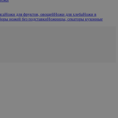
 ножи
яса
Ножи для фруктов, овощей
Ножи для хлеба
Ножи в
боры ножей без подставки
Ножницы, секаторы кухонные