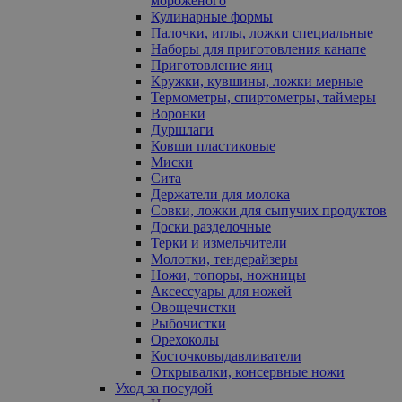
мороженого
Кулинарные формы
Палочки, иглы, ложки специальные
Наборы для приготовления канапе
Приготовление яиц
Кружки, кувшины, ложки мерные
Термометры, спиртометры, таймеры
Воронки
Дуршлаги
Ковши пластиковые
Миски
Сита
Держатели для молока
Совки, ложки для сыпучих продуктов
Доски разделочные
Терки и измельчители
Молотки, тендерайзеры
Ножи, топоры, ножницы
Аксессуары для ножей
Овощечистки
Рыбочистки
Орехоколы
Косточковыдавливатели
Открывалки, консервные ножи
Уход за посудой