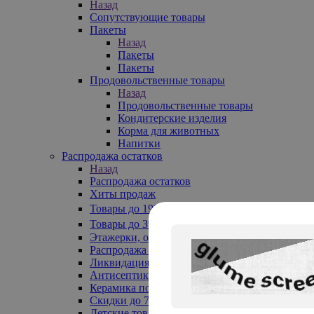
Назад
Сопутствующие товары
Пакеты
Назад
Пакеты
Пакеты
Продовольственные товары
Назад
Продовольственные товары
Кондитерские изделия
Корма для животных
Напитки
Распродажа остатков
Назад
Распродажа остатков
Хиты продаж
Товары до 199₽
Товары до 399₽
Этажерки, обувницы
Распродажа текстиля до -50%
Ликвидация до -70%
Антисептики
Керамика по 129 руб
Скидки до 70%
Детские товары