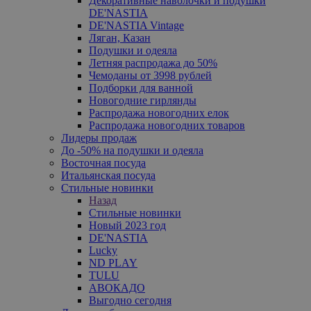
Декоративные наволочки и подушки
DE'NASTIA
DE'NASTIA Vintage
Ляган, Казан
Подушки и одеяла
Летняя распродажа до 50%
Чемоданы от 3998 рублей
Подборки для ванной
Новогодние гирлянды
Распродажа новогодних елок
Распродажа новогодних товаров
Лидеры продаж
До -50% на подушки и одеяла
Восточная посуда
Итальянская посуда
Стильные новинки
Назад
Стильные новинки
Новый 2023 год
DE'NASTIA
Lucky
ND PLAY
TULU
АВОКАДО
Выгодно сегодня