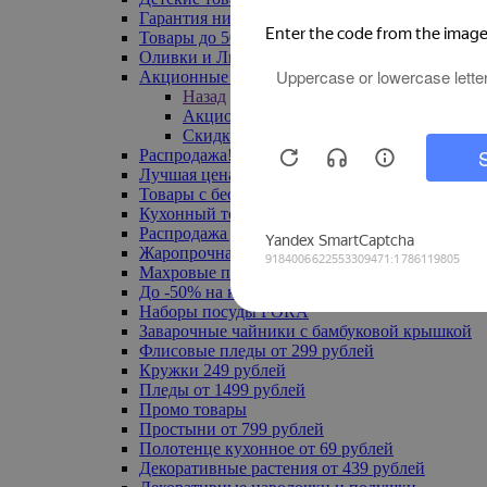
Гарантия низкой цены
Товары до 500 руб
Оливки и Лимоны
Акционные товары
Назад
Акционные товары
Скидка 20% по промокоду
Распродажа! Ульяновск до -70%
Лучшая цена
Товары с бесплатной доставкой
Кухонный текстиль
Распродажа до -50%
Жаропрочная посуда
Махровые полотенца
До -50% на ковры
Наборы посуды FORA
Заварочные чайники с бамбуковой крышкой
Флисовые пледы от 299 рублей
Кружки 249 рублей
Пледы от 1499 рублей
Промо товары
Простыни от 799 рублей
Полотенце кухонное от 69 рублей
Декоративные растения от 439 рублей