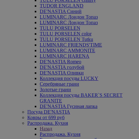
TULU PORSELEN Galaxy
TUDOR ENGLAND
DE'NASTIA Синий
LUMINARC Лондон Топаз
LUMINARC Лондон Топаз
TULU PORSELEN
TULU PORSELEN color
TULU PORSELEN Tutku
LUMINARC FRIENDS'TIME
LUMINARC AMMONITE
LUMINARC HARENA
DE'NASTIA Romeo
DE'NASTIA голубой
DE'NASTIA Оливки
Коллекция посуды LUCKY
Серебряные грани
Золотые грани
Коллекция посуды BAKER`S SECRET
GRANITE
DE'NASTIA Гусиная лапка
Посуда DE'NASTIA
Ковры от 699 руб
Распродажа. Кухня
Назад
Распродажа. Кухня