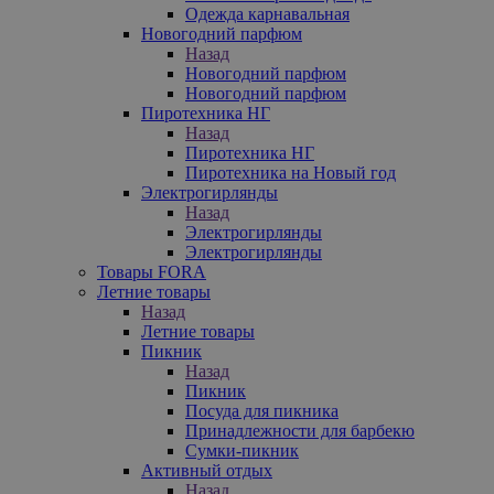
Одежда карнавальная
Новогодний парфюм
Назад
Новогодний парфюм
Новогодний парфюм
Пиротехника НГ
Назад
Пиротехника НГ
Пиротехника на Новый год
Электрогирлянды
Назад
Электрогирлянды
Электрогирлянды
Товары FORA
Летние товары
Назад
Летние товары
Пикник
Назад
Пикник
Посуда для пикника
Принадлежности для барбекю
Сумки-пикник
Активный отдых
Назад