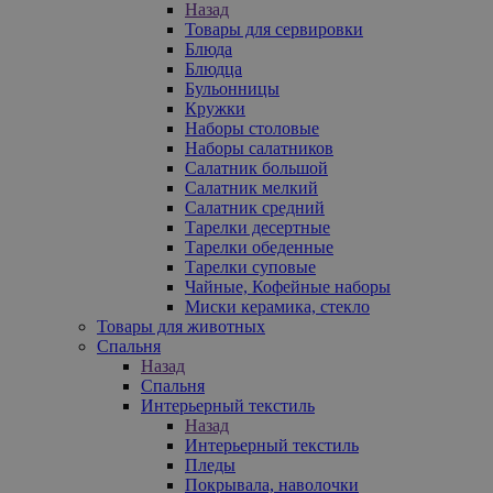
Назад
Товары для сервировки
Блюда
Блюдца
Бульонницы
Кружки
Наборы столовые
Наборы салатников
Салатник большой
Салатник мелкий
Салатник средний
Тарелки десертные
Тарелки обеденные
Тарелки суповые
Чайные, Кофейные наборы
Миски керамика, стекло
Товары для животных
Спальня
Назад
Спальня
Интерьерный текстиль
Назад
Интерьерный текстиль
Пледы
Покрывала, наволочки