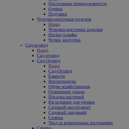
Постельные принадлежности
Одеяла
Подушки
Чулочно-носочные изделия
Назад
Чулочно-носочные изделия
Носки,гольфы
Чулки, колготки
Сад-огород
Назад
Сад-огород
Сад-Огород
Назад
Сад-Огород
Емкости
Инсектициды
Обувь хозяйственная
Освещение улицы
Посадка растений
Расходники для уборки
Садовый инструмент
Садовый ландшафт
Семена
Уход за комнатными растениями
Семена