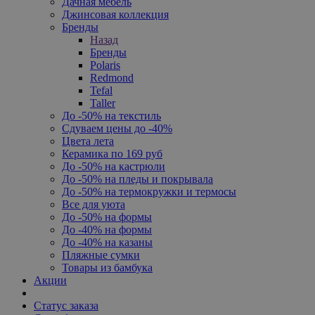
Дачная мебель
Джинсовая коллекция
Бренды
Назад
Бренды
Polaris
Redmond
Tefal
Taller
До -50% на текстиль
Сдуваем цены до -40%
Цвета лета
Керамика по 169 руб
До -50% на кастрюли
До -50% на пледы и покрывала
До -50% на термокружки и термосы
Все для уюта
До -50% на формы
До -40% на формы
До -40% на казаны
Пляжные сумки
Товары из бамбука
Акции
Статус заказа