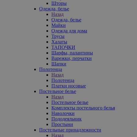
Шторы
Одежда, белье
Назад
Одежда, белье
Майки
Одежда для дома
Трусы
Халаты
ТАПОЧКИ
Шарфы, палантины
Варежки, перчатки
Шапки
Полотенца
Назад
Полотенца
Платки носовые
Постельное белье
Назад
Постельное белье
Комплекты постельного белья
Наволочки
Пододеяльник
Простыни
Постельные принадлежности
Назад