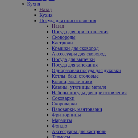
Кухня
Назад
Кухня
Посуда для приготовления
Назад
Посуда для приготовления
Сковороды
Кастрюли
Крышки для сковород
Аксессуары для сковород
Посуда для выпечки
Посуда для запекания
Одноразовая посуда для духовки
Котлы, баки столовые
Ковши, молочники
Казаны, утятницы металл
Наборы посуды для приготовления
Соковарки
Скороварки
Пароварки, мантоварки
Фритюрницы
Мармиты
Фондю
Аксессуары для кастрюль
Термосы