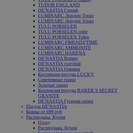
TUDOR ENGLAND
DE'NASTIA Синий
LUMINARC Лондон Топаз
LUMINARC Лондон Топаз
TULU PORSELEN
TULU PORSELEN color
TULU PORSELEN Tutku
LUMINARC FRIENDS'TIME
LUMINARC AMMONITE
LUMINARC HARENA
DE'NASTIA Romeo
DE'NASTIA голубой
DE'NASTIA Оливки
Коллекция посуды LUCKY
Серебряные грани
Золотые грани
Коллекция посуды BAKER`S SECRET
GRANITE
DE'NASTIA Гусиная лапка
Посуда DE'NASTIA
Ковры от 699 руб
Распродажа. Кухня
Назад
Распродажа. Кухня