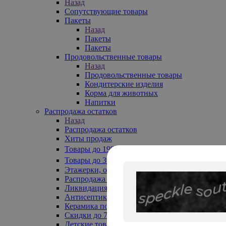
Назад
Сопутствующие товары
Пакеты
Назад
Пакеты
Пакеты
Продовольственные товары
Назад
Продовольственные товары
Кондитерские изделия
Корма для животных
Напитки
Распродажа остатков
Назад
Распродажа остатков
Хиты продаж
Товары до 199₽
Товары до 399₽
Этажерки, обувницы
Распродажа текстиля до -50%
Ликвидация до -70%
Антисептики
Керамика по 129 руб
Скидки до 70%
Детские товары