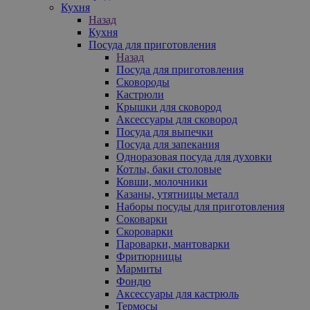
Кухня
Назад
Кухня
Посуда для приготовления
Назад
Посуда для приготовления
Сковороды
Кастрюли
Крышки для сковород
Аксессуары для сковород
Посуда для выпечки
Посуда для запекания
Одноразовая посуда для духовки
Котлы, баки столовые
Ковши, молочники
Казаны, утятницы металл
Наборы посуды для приготовления
Соковарки
Скороварки
Пароварки, мантоварки
Фритюрницы
Мармиты
Фондю
Аксессуары для кастрюль
Термосы