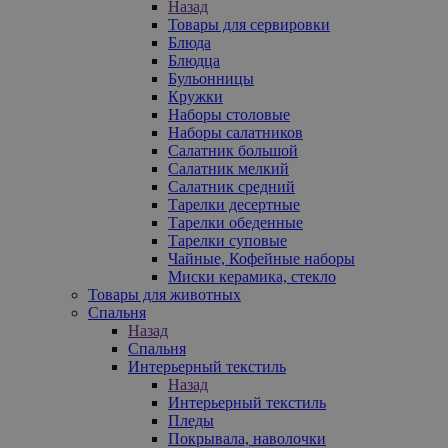
Назад
Товары для сервировки
Блюда
Блюдца
Бульонницы
Кружки
Наборы столовые
Наборы салатников
Салатник большой
Салатник мелкий
Салатник средний
Тарелки десертные
Тарелки обеденные
Тарелки суповые
Чайные, Кофейные наборы
Миски керамика, стекло
Товары для животных
Спальня
Назад
Спальня
Интерьерный текстиль
Назад
Интерьерный текстиль
Пледы
Покрывала, наволочки