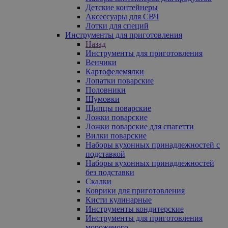
Детские контейнеры
Аксессуары для СВЧ
Лотки для специй
Инструменты для приготовления
Назад
Инструменты для приготовления
Венчики
Картофелемялки
Лопатки поварские
Половники
Шумовки
Щипцы поварские
Ложки поварские
Ложки поварские для спагетти
Вилки поварские
Наборы кухонных принадлежностей с
подставкой
Наборы кухонных принадлежностей
без подставки
Скалки
Коврики для приготовления
Кисти кулинарные
Инструменты кондитерские
Инструменты для приготовления
мороженого