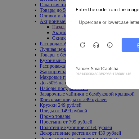
Гарантия низкой цены
Товары до 500 руб
Оливки и Лимоны
Акционные товары
Назад
Акционные товары
Скидка 20% по промокоду
Распродажа! Ульяновск до -70%
Лучшая цена
Товары с бесплатной доставкой
Кухонный текстиль
Распродажа до -50%
Жаропрочная посуда
Махровые полотенца
До -50% на ковры
Наборы посуды FORA
Заварочные чайники с бамбуковой крышкой
Флисовые пледы от 299 рублей
Кружки 249 рублей
Пледы от 1499 рублей
Промо товары
Простыни от 799 рублей
Полотенце кухонное от 69 рублей
Декоративные растения от 439 рублей
Декоративные наволочки и подушки