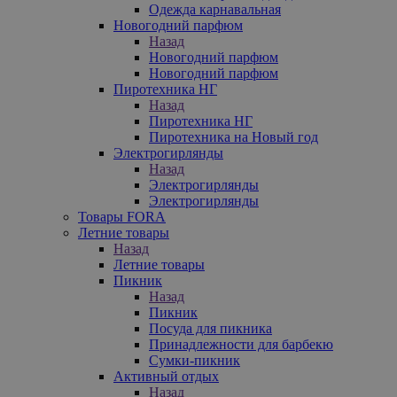
Одежда карнавальная
Новогодний парфюм
Назад
Новогодний парфюм
Новогодний парфюм
Пиротехника НГ
Назад
Пиротехника НГ
Пиротехника на Новый год
Электрогирлянды
Назад
Электрогирлянды
Электрогирлянды
Товары FORA
Летние товары
Назад
Летние товары
Пикник
Назад
Пикник
Посуда для пикника
Принадлежности для барбекю
Сумки-пикник
Активный отдых
Назад