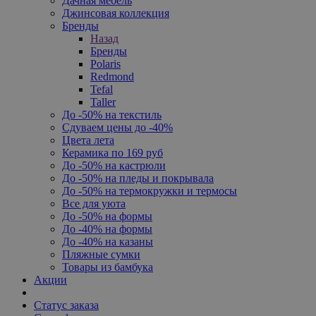
Дачная мебель
Джинсовая коллекция
Бренды
Назад
Бренды
Polaris
Redmond
Tefal
Taller
До -50% на текстиль
Сдуваем цены до -40%
Цвета лета
Керамика по 169 руб
До -50% на кастрюли
До -50% на пледы и покрывала
До -50% на термокружки и термосы
Все для уюта
До -50% на формы
До -40% на формы
До -40% на казаны
Пляжные сумки
Товары из бамбука
Акции
Статус заказа