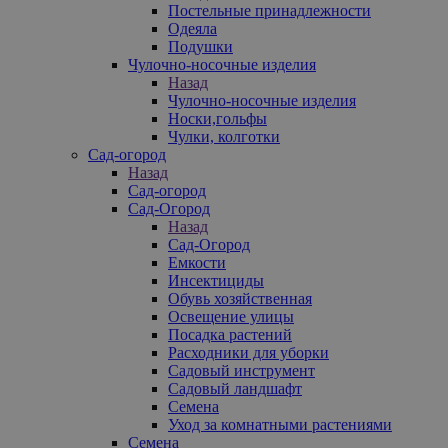
Постельные принадлежности
Одеяла
Подушки
Чулочно-носочные изделия
Назад
Чулочно-носочные изделия
Носки,гольфы
Чулки, колготки
Сад-огород
Назад
Сад-огород
Сад-Огород
Назад
Сад-Огород
Емкости
Инсектициды
Обувь хозяйственная
Освещение улицы
Посадка растений
Расходники для уборки
Садовый инструмент
Садовый ландшафт
Семена
Уход за комнатными растениями
Семена