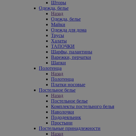
Шторы
Одежда, белье
Назад
Одежда, белье
Майки
Одежда для дома
Трусы
Халаты
ТАПОЧКИ
Шарфы, палантины
Варежки, перчатки
Шапки
Полотенца
Назад
Полотенца
Платки носовые
Постельное белье
Назад
Постельное белье
Комплекты постельного белья
Наволочки
Пододеяльник
Простыни
Постельные принадлежности
Назад