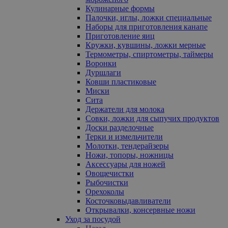
Кулинарные формы
Палочки, иглы, ложки специальные
Наборы для приготовления канапе
Приготовление яиц
Кружки, кувшины, ложки мерные
Термометры, спиртометры, таймеры
Воронки
Дуршлаги
Ковши пластиковые
Миски
Сита
Держатели для молока
Совки, ложки для сыпучих продуктов
Доски разделочные
Терки и измельчители
Молотки, тендерайзеры
Ножи, топоры, ножницы
Аксессуары для ножей
Овощечистки
Рыбочистки
Орехоколы
Косточковыдавливатели
Открывалки, консервные ножи
Уход за посудой