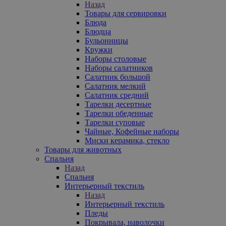
Назад
Товары для сервировки
Блюда
Блюдца
Бульонницы
Кружки
Наборы столовые
Наборы салатников
Салатник большой
Салатник мелкий
Салатник средний
Тарелки десертные
Тарелки обеденные
Тарелки суповые
Чайные, Кофейные наборы
Миски керамика, стекло
Товары для животных
Спальня
Назад
Спальня
Интерьерный текстиль
Назад
Интерьерный текстиль
Пледы
Покрывала, наволочки