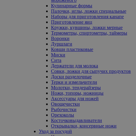
мороженого
Кулинарные формы
Палочки, иглы, ложки специальные
Наборы для приготовления канапе
Приготовление яиц
Кружки, кувшины, ложки мерные
Термометры, спиртометры, таймеры
Воронки
Дуршлаги
Ковши пластиковые
Миски
Сита
Держатели для молока
Совки, ложки для сыпучих продуктов
Доски разделочные
Терки и измельчители
Молотки, тендерайзеры
Ножи, топоры, ножницы
Аксессуары для ножей
Овощечистки
Рыбочистки
Орехоколы
Косточковыдавливатели
Открывалки, консервные ножи
Уход за посудой