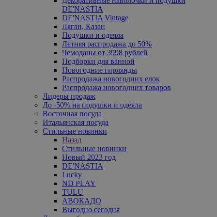
Декоративные наволочки и подушки
DE'NASTIA
DE'NASTIA Vintage
Ляган, Казан
Подушки и одеяла
Летняя распродажа до 50%
Чемоданы от 3998 рублей
Подборки для ванной
Новогодние гирлянды
Распродажа новогодних елок
Распродажа новогодних товаров
Лидеры продаж
До -50% на подушки и одеяла
Восточная посуда
Итальянская посуда
Стильные новинки
Назад
Стильные новинки
Новый 2023 год
DE'NASTIA
Lucky
ND PLAY
TULU
АВОКАДО
Выгодно сегодня