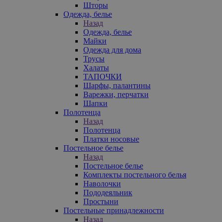
Шторы
Одежда, белье
Назад
Одежда, белье
Майки
Одежда для дома
Трусы
Халаты
ТАПОЧКИ
Шарфы, палантины
Варежки, перчатки
Шапки
Полотенца
Назад
Полотенца
Платки носовые
Постельное белье
Назад
Постельное белье
Комплекты постельного белья
Наволочки
Пододеяльник
Простыни
Постельные принадлежности
Назад