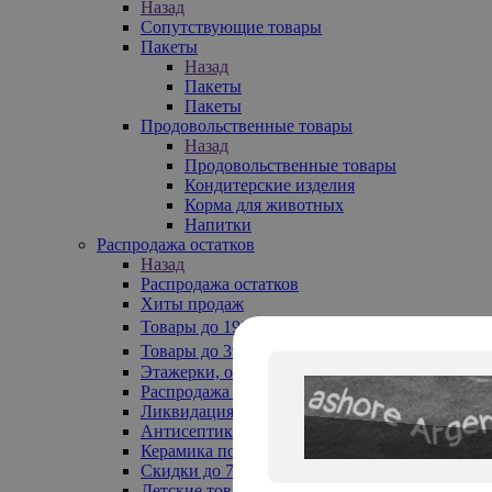
Назад
Сопутствующие товары
Пакеты
Назад
Пакеты
Пакеты
Продовольственные товары
Назад
Продовольственные товары
Кондитерские изделия
Корма для животных
Напитки
Распродажа остатков
Назад
Распродажа остатков
Хиты продаж
Товары до 199₽
Товары до 399₽
Этажерки, обувницы
Распродажа текстиля до -50%
Ликвидация до -70%
Антисептики
Керамика по 129 руб
Скидки до 70%
Детские товары