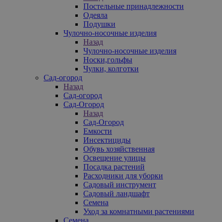
Постельные принадлежности
Одеяла
Подушки
Чулочно-носочные изделия
Назад
Чулочно-носочные изделия
Носки,гольфы
Чулки, колготки
Сад-огород
Назад
Сад-огород
Сад-Огород
Назад
Сад-Огород
Емкости
Инсектициды
Обувь хозяйственная
Освещение улицы
Посадка растений
Расходники для уборки
Садовый инструмент
Садовый ландшафт
Семена
Уход за комнатными растениями
Семена