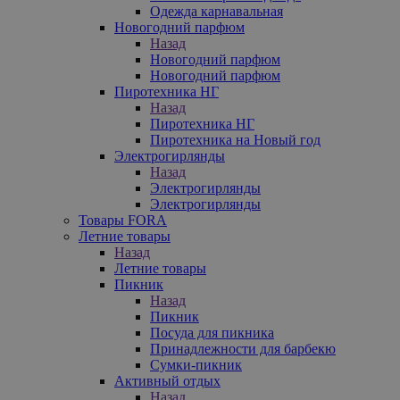
Одежда карнавальная
Новогодний парфюм
Назад
Новогодний парфюм
Новогодний парфюм
Пиротехника НГ
Назад
Пиротехника НГ
Пиротехника на Новый год
Электрогирлянды
Назад
Электрогирлянды
Электрогирлянды
Товары FORA
Летние товары
Назад
Летние товары
Пикник
Назад
Пикник
Посуда для пикника
Принадлежности для барбекю
Сумки-пикник
Активный отдых
Назад