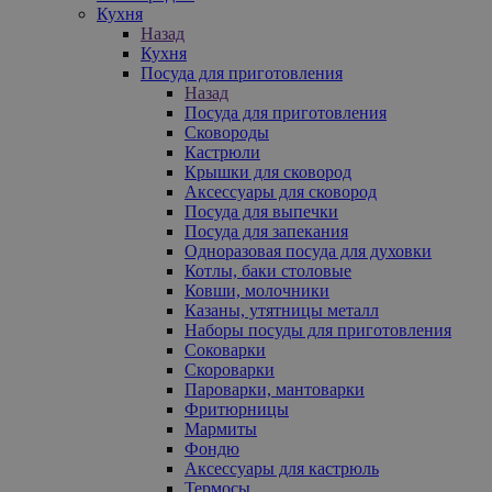
Кухня
Назад
Кухня
Посуда для приготовления
Назад
Посуда для приготовления
Сковороды
Кастрюли
Крышки для сковород
Аксессуары для сковород
Посуда для выпечки
Посуда для запекания
Одноразовая посуда для духовки
Котлы, баки столовые
Ковши, молочники
Казаны, утятницы металл
Наборы посуды для приготовления
Соковарки
Скороварки
Пароварки, мантоварки
Фритюрницы
Мармиты
Фондю
Аксессуары для кастрюль
Термосы