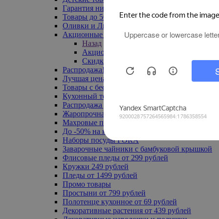
Гарантия низкой цены
Товары до 500 руб
Оливки и Лимоны
Акционные товары
Назад
Акционные товары
Скидка 20% по промокоду
Распродажа! Ульяновск до -70%
Лучшая цена
Товары с бесплатной доставкой
Кухонный текстиль
Распродажа до -50%
Жаропрочная посуда
Махровые полотенца
До -50% на ковры
Наборы посуды FORA
Заварочные чайники с бамбуковой крышкой
Флисовые пледы от 299 рублей
Кружки 249 рублей
Пледы от 1499 рублей
Промо товары
Простыни от 799 рублей
Полотенце кухонное от 69 рублей
Декоративные растения от 439 рублей