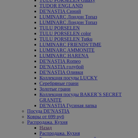
TULU PORSELEN Galaxy
TUDOR ENGLAND
DE'NASTIA Синий
LUMINARC Лондон Топаз
LUMINARC Лондон Топаз
TULU PORSELEN
TULU PORSELEN color
TULU PORSELEN Tutku
LUMINARC FRIENDS'TIME
LUMINARC AMMONITE
LUMINARC HARENA
DE'NASTIA Romeo
DE'NASTIA голубой
DE'NASTIA Оливки
Коллекция посуды LUCKY
Серебряные грани
Золотые грани
Коллекция посуды BAKER`S SECRET
GRANITE
DE'NASTIA Гусиная лапка
Посуда DE'NASTIA
Ковры от 699 руб
Распродажа. Кухня
Назад
Распродажа. Кухня