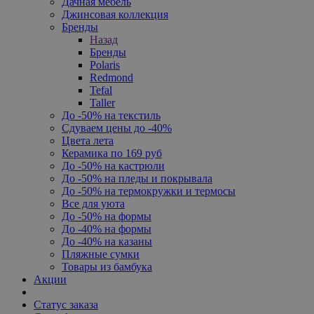
Дачная мебель
Джинсовая коллекция
Бренды
Назад
Бренды
Polaris
Redmond
Tefal
Taller
До -50% на текстиль
Сдуваем цены до -40%
Цвета лета
Керамика по 169 руб
До -50% на кастрюли
До -50% на пледы и покрывала
До -50% на термокружки и термосы
Все для уюта
До -50% на формы
До -40% на формы
До -40% на казаны
Пляжные сумки
Товары из бамбука
Акции
Статус заказа