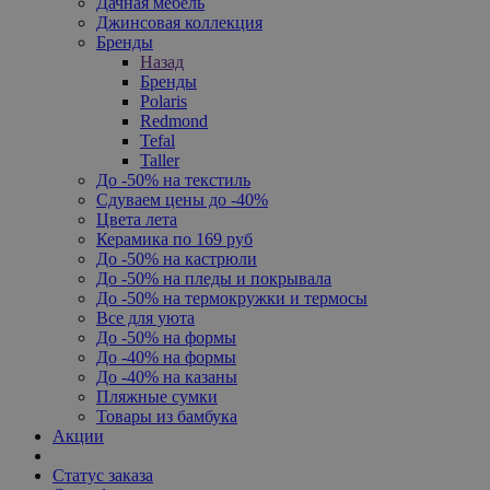
Дачная мебель
Джинсовая коллекция
Бренды
Назад
Бренды
Polaris
Redmond
Tefal
Taller
До -50% на текстиль
Сдуваем цены до -40%
Цвета лета
Керамика по 169 руб
До -50% на кастрюли
До -50% на пледы и покрывала
До -50% на термокружки и термосы
Все для уюта
До -50% на формы
До -40% на формы
До -40% на казаны
Пляжные сумки
Товары из бамбука
Акции
Статус заказа