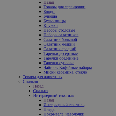
Назад
Товары для сервировки
Блюда
Блюдца
Бульонницы
Кружки
Наборы столовые
Наборы салатников
Салатник большой
Салатник мелкий
Салатник средний
Тарелки десертные
Тарелки обеденные
Тарелки суповые
Чайные, Кофейные наборы
Миски керамика, стекло
Товары для животных
Спальня
Назад
Спальня
Интерьерный текстиль
Назад
Интерьерный текстиль
Пледы
Покрывала, наволочки