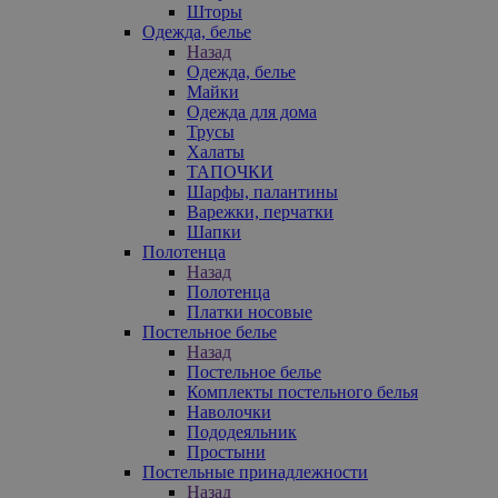
Шторы
Одежда, белье
Назад
Одежда, белье
Майки
Одежда для дома
Трусы
Халаты
ТАПОЧКИ
Шарфы, палантины
Варежки, перчатки
Шапки
Полотенца
Назад
Полотенца
Платки носовые
Постельное белье
Назад
Постельное белье
Комплекты постельного белья
Наволочки
Пододеяльник
Простыни
Постельные принадлежности
Назад