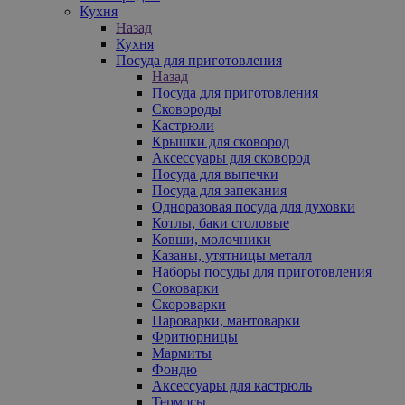
Кухня
Назад
Кухня
Посуда для приготовления
Назад
Посуда для приготовления
Сковороды
Кастрюли
Крышки для сковород
Аксессуары для сковород
Посуда для выпечки
Посуда для запекания
Одноразовая посуда для духовки
Котлы, баки столовые
Ковши, молочники
Казаны, утятницы металл
Наборы посуды для приготовления
Соковарки
Скороварки
Пароварки, мантоварки
Фритюрницы
Мармиты
Фондю
Аксессуары для кастрюль
Термосы