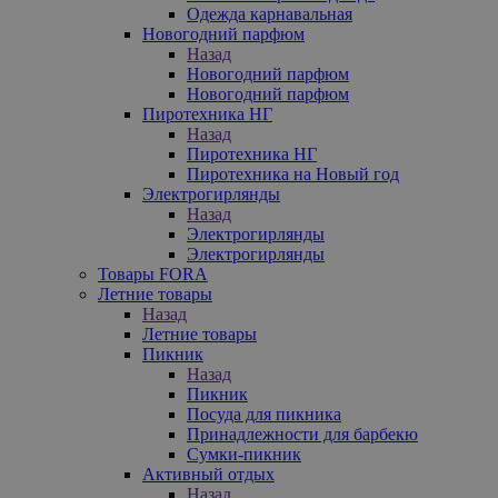
Одежда карнавальная
Новогодний парфюм
Назад
Новогодний парфюм
Новогодний парфюм
Пиротехника НГ
Назад
Пиротехника НГ
Пиротехника на Новый год
Электрогирлянды
Назад
Электрогирлянды
Электрогирлянды
Товары FORA
Летние товары
Назад
Летние товары
Пикник
Назад
Пикник
Посуда для пикника
Принадлежности для барбекю
Сумки-пикник
Активный отдых
Назад