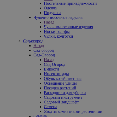
Постельные принадлежности
Одеяла
Подушки
Чулочно-носочные изделия
Назад
Чулочно-носочные изделия
Носки,гольфы
Чулки, колготки
Сад-огород
Назад
Сад-огород
Сад-Огород
Назад
Сад-Огород
Емкости
Инсектициды
Обувь хозяйственная
Освещение улицы
Посадка растений
Расходники для уборки
Садовый инструмент
Садовый ландшафт
Семена
Уход за комнатными растениями
Семена