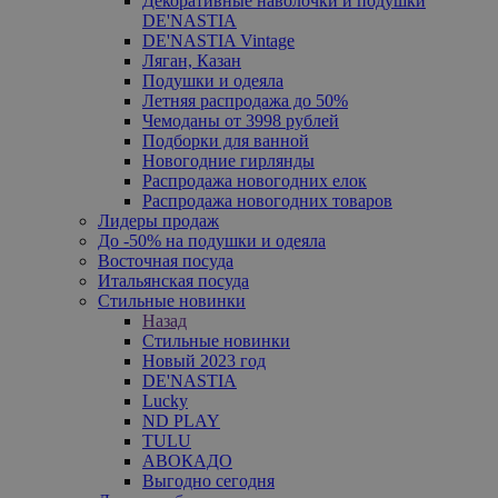
Декоративные наволочки и подушки
DE'NASTIA
DE'NASTIA Vintage
Ляган, Казан
Подушки и одеяла
Летняя распродажа до 50%
Чемоданы от 3998 рублей
Подборки для ванной
Новогодние гирлянды
Распродажа новогодних елок
Распродажа новогодних товаров
Лидеры продаж
До -50% на подушки и одеяла
Восточная посуда
Итальянская посуда
Стильные новинки
Назад
Стильные новинки
Новый 2023 год
DE'NASTIA
Lucky
ND PLAY
TULU
АВОКАДО
Выгодно сегодня