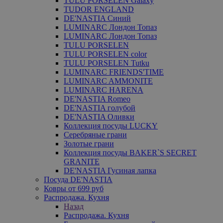
TULU PORSELEN Galaxy
TUDOR ENGLAND
DE'NASTIA Синий
LUMINARC Лондон Топаз
LUMINARC Лондон Топаз
TULU PORSELEN
TULU PORSELEN color
TULU PORSELEN Tutku
LUMINARC FRIENDS'TIME
LUMINARC AMMONITE
LUMINARC HARENA
DE'NASTIA Romeo
DE'NASTIA голубой
DE'NASTIA Оливки
Коллекция посуды LUCKY
Серебряные грани
Золотые грани
Коллекция посуды BAKER`S SECRET
GRANITE
DE'NASTIA Гусиная лапка
Посуда DE'NASTIA
Ковры от 699 руб
Распродажа. Кухня
Назад
Распродажа. Кухня