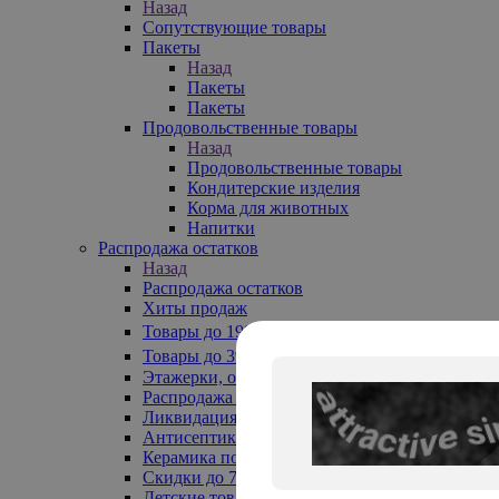
Назад
Сопутствующие товары
Пакеты
Назад
Пакеты
Пакеты
Продовольственные товары
Назад
Продовольственные товары
Кондитерские изделия
Корма для животных
Напитки
Распродажа остатков
Назад
Распродажа остатков
Хиты продаж
Товары до 199₽
Товары до 399₽
Этажерки, обувницы
Распродажа текстиля до -50%
Ликвидация до -70%
Антисептики
Керамика по 129 руб
Скидки до 70%
Детские товары