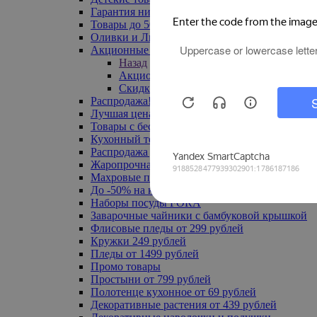
Гарантия низкой цены
Товары до 500 руб
Оливки и Лимоны
Акционные товары
Назад
Акционные товары
Скидка 20% по промокоду
Распродажа! Ульяновск до -70%
Лучшая цена
Товары с бесплатной доставкой
Кухонный текстиль
Распродажа до -50%
Жаропрочная посуда
Махровые полотенца
До -50% на ковры
Наборы посуды FORA
Заварочные чайники с бамбуковой крышкой
Флисовые пледы от 299 рублей
Кружки 249 рублей
Пледы от 1499 рублей
Промо товары
Простыни от 799 рублей
Полотенце кухонное от 69 рублей
Декоративные растения от 439 рублей