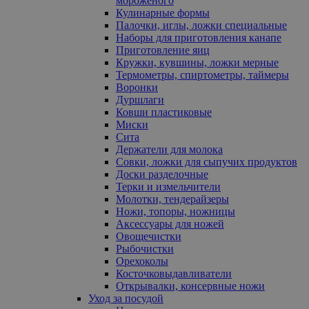
мороженого
Кулинарные формы
Палочки, иглы, ложки специальные
Наборы для приготовления канапе
Приготовление яиц
Кружки, кувшины, ложки мерные
Термометры, спиртометры, таймеры
Воронки
Дуршлаги
Ковши пластиковые
Миски
Сита
Держатели для молока
Совки, ложки для сыпучих продуктов
Доски разделочные
Терки и измельчители
Молотки, тендерайзеры
Ножи, топоры, ножницы
Аксессуары для ножей
Овощечистки
Рыбочистки
Орехоколы
Косточковыдавливатели
Открывалки, консервные ножи
Уход за посудой