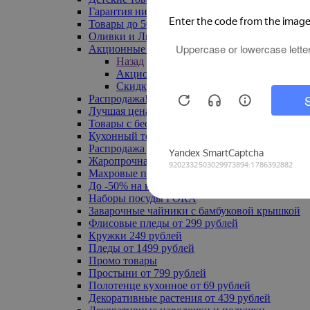
Гарантия низкой цены
Товары до 500 руб
Оливки и Лимоны
Акционные товары
Назад
Акционные товары
Скидка 20% по промокоду
Распродажа! Ульяновск до -70%
Лучшая цена
Товары с бесплатной доставкой
Кухонный текстиль
Распродажа до -50%
Жаропрочная посуда
Махровые полотенца
До -50% на ковры
Наборы посуды FORA
Заварочные чайники с бамбуковой крышкой
Флисовые пледы от 299 рублей
Кружки 249 рублей
Пледы от 1499 рублей
Промо товары
Простыни от 799 рублей
Полотенце кухонное от 69 рублей
Декоративные растения от 439 рублей