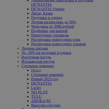
Декоративные наволочки и подушки
DE'NASTIA
DE'NASTIA Vintage
Ляган, Казан
Подушки и одеяла
Летняя распродажа до 50%
Чемоданы от 3998 рублей
Подборки для ванной
Новогодние гирлянды
Распродажа новогодних елок
Распродажа новогодних товаров
Лидеры продаж
До -50% на подушки и одеяла
Восточная посуда
Итальянская посуда
Стильные новинки
Назад
Стильные новинки
Новый 2023 год
DE'NASTIA
Lucky
ND PLAY
TULU
АВОКАДО
Выгодно сегодня