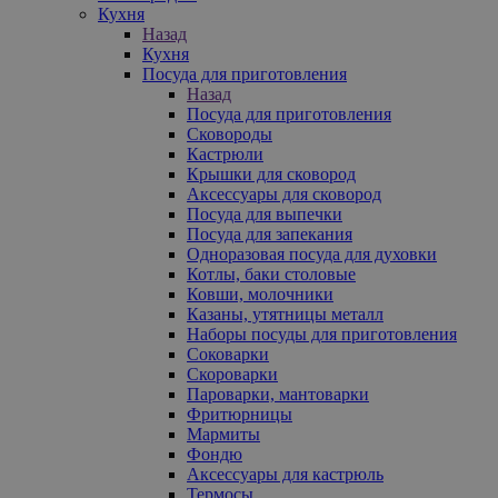
Кухня
Назад
Кухня
Посуда для приготовления
Назад
Посуда для приготовления
Сковороды
Кастрюли
Крышки для сковород
Аксессуары для сковород
Посуда для выпечки
Посуда для запекания
Одноразовая посуда для духовки
Котлы, баки столовые
Ковши, молочники
Казаны, утятницы металл
Наборы посуды для приготовления
Соковарки
Скороварки
Пароварки, мантоварки
Фритюрницы
Мармиты
Фондю
Аксессуары для кастрюль
Термосы