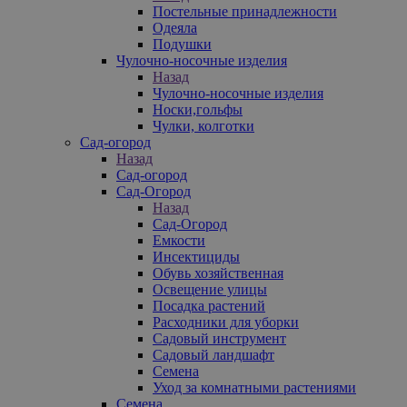
Постельные принадлежности
Одеяла
Подушки
Чулочно-носочные изделия
Назад
Чулочно-носочные изделия
Носки,гольфы
Чулки, колготки
Сад-огород
Назад
Сад-огород
Сад-Огород
Назад
Сад-Огород
Емкости
Инсектициды
Обувь хозяйственная
Освещение улицы
Посадка растений
Расходники для уборки
Садовый инструмент
Садовый ландшафт
Семена
Уход за комнатными растениями
Семена