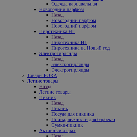
Одежда карнавальная
Новогодний парфюм
Назад
Новогодний парфюм
Новогодний парфюм
Пиротехника НГ
Назад
Пиротехника НГ
Пиротехника на Новый год
Электрогирлянды
Назад
Электрогирлянды
Электрогирлянды
Товары FORA
Летние товары
Назад
Летние товары
Пикник
Назад
Пикник
Посуда для пикника
Принадлежности для барбекю
Сумки-пикник
Активный отдых
Назад