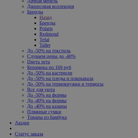
Дачная мебель
Джинсовая коллекция
Бренды
Назад
Бренды
Polaris
Redmond
Tefal
Taller
До -50% на текстиль
Сдуваем цены до -40%
Цвета лета
Керамика по 169 руб
До -50% на кастрюли
До -50% на пледы и покрывала
До -50% на термокружки и термосы
Все для уюта
До -50% на формы
До -40% на формы
До -40% на казаны
Пляжные сумки
Товары из бамбука
Акции
Статус заказа