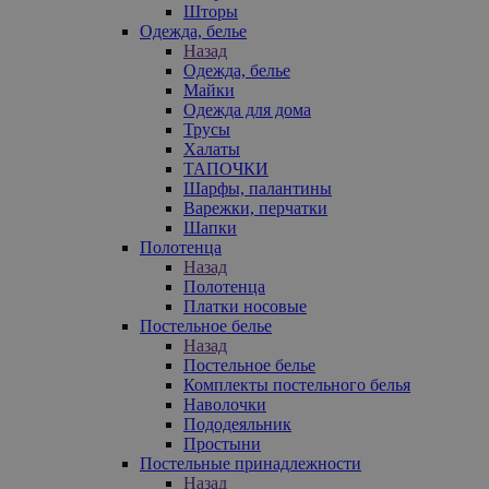
Шторы
Одежда, белье
Назад
Одежда, белье
Майки
Одежда для дома
Трусы
Халаты
ТАПОЧКИ
Шарфы, палантины
Варежки, перчатки
Шапки
Полотенца
Назад
Полотенца
Платки носовые
Постельное белье
Назад
Постельное белье
Комплекты постельного белья
Наволочки
Пододеяльник
Простыни
Постельные принадлежности
Назад