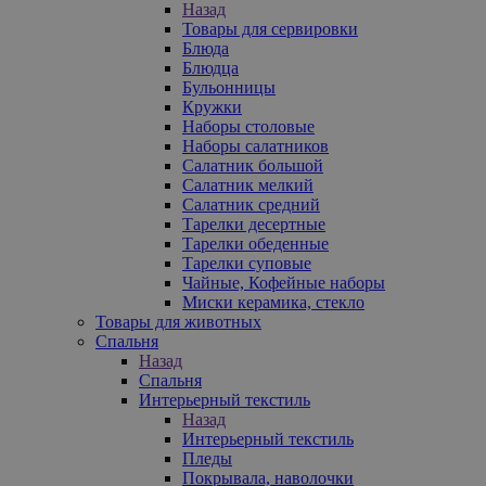
Назад
Товары для сервировки
Блюда
Блюдца
Бульонницы
Кружки
Наборы столовые
Наборы салатников
Салатник большой
Салатник мелкий
Салатник средний
Тарелки десертные
Тарелки обеденные
Тарелки суповые
Чайные, Кофейные наборы
Миски керамика, стекло
Товары для животных
Спальня
Назад
Спальня
Интерьерный текстиль
Назад
Интерьерный текстиль
Пледы
Покрывала, наволочки