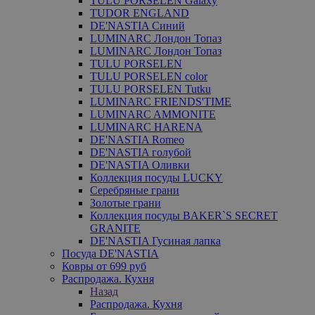
TULU PORSELEN Galaxy
TUDOR ENGLAND
DE'NASTIA Синий
LUMINARC Лондон Топаз
LUMINARC Лондон Топаз
TULU PORSELEN
TULU PORSELEN color
TULU PORSELEN Tutku
LUMINARC FRIENDS'TIME
LUMINARC AMMONITE
LUMINARC HARENA
DE'NASTIA Romeo
DE'NASTIA голубой
DE'NASTIA Оливки
Коллекция посуды LUCKY
Серебряные грани
Золотые грани
Коллекция посуды BAKER`S SECRET
GRANITE
DE'NASTIA Гусиная лапка
Посуда DE'NASTIA
Ковры от 699 руб
Распродажа. Кухня
Назад
Распродажа. Кухня