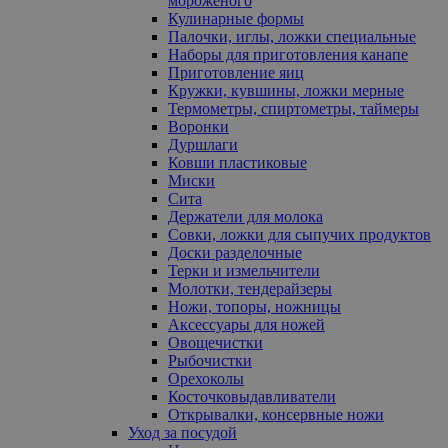
мороженого
Кулинарные формы
Палочки, иглы, ложки специальные
Наборы для приготовления канапе
Приготовление яиц
Кружки, кувшины, ложки мерные
Термометры, спиртометры, таймеры
Воронки
Дуршлаги
Ковши пластиковые
Миски
Сита
Держатели для молока
Совки, ложки для сыпучих продуктов
Доски разделочные
Терки и измельчители
Молотки, тендерайзеры
Ножи, топоры, ножницы
Аксессуары для ножей
Овощечистки
Рыбочистки
Орехоколы
Косточковыдавливатели
Открывалки, консервные ножи
Уход за посудой