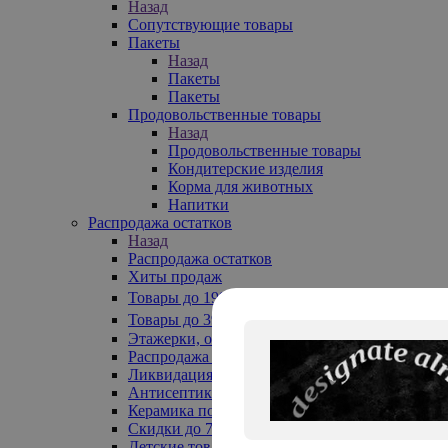
Назад
Сопутствующие товары
Пакеты
Назад
Пакеты
Пакеты
Продовольственные товары
Назад
Продовольственные товары
Кондитерские изделия
Корма для животных
Напитки
Распродажа остатков
Назад
Распродажа остатков
Хиты продаж
Товары до 199₽
Товары до 399₽
Этажерки, обувницы
Распродажа текстиля до -50%
Ликвидация до -70%
Антисептики
Керамика по 129 руб
Скидки до 70%
Детские товары