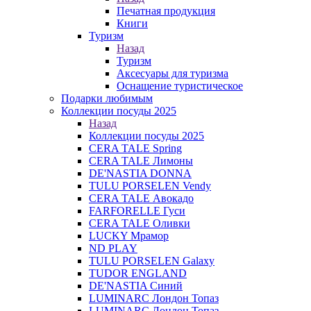
Печатная продукция
Книги
Туризм
Назад
Туризм
Аксесуары для туризма
Оснащение туристическое
Подарки любимым
Коллекции посуды 2025
Назад
Коллекции посуды 2025
CERA TALE Spring
CERA TALE Лимоны
DE'NASTIA DONNA
TULU PORSELEN Vendy
CERA TALE Авокадо
FARFORELLE Гуси
CERA TALE Оливки
LUCKY Мрамор
ND PLAY
TULU PORSELEN Galaxy
TUDOR ENGLAND
DE'NASTIA Синий
LUMINARC Лондон Топаз
LUMINARC Лондон Топаз