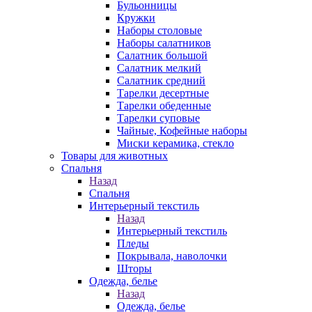
Бульонницы
Кружки
Наборы столовые
Наборы салатников
Салатник большой
Салатник мелкий
Салатник средний
Тарелки десертные
Тарелки обеденные
Тарелки суповые
Чайные, Кофейные наборы
Миски керамика, стекло
Товары для животных
Спальня
Назад
Спальня
Интерьерный текстиль
Назад
Интерьерный текстиль
Пледы
Покрывала, наволочки
Шторы
Одежда, белье
Назад
Одежда, белье