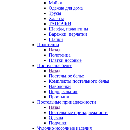
Майки
Одежда для дома
Трусы
Халаты
ТАПОЧКИ
Шарфы, палантины
Варежки, перчатки
Шапки
Полотенца
Назад
Полотенца
Платки носовые
Постельное белье
Назад
Постельное белье
Комплекты постельного белья
Наволочки
Пододеяльник
Простыни
Постельные принадлежности
Назад
Постельные принадлежности
Одеяла
Подушки
Чулочно-носочные изделия