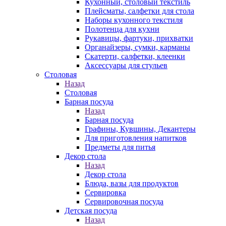
Кухонный, столовый текстиль
Плейсматы, салфетки для стола
Наборы кухонного текстиля
Полотенца для кухни
Рукавицы, фартуки, прихватки
Органайзеры, сумки, карманы
Скатерти, салфетки, клеенки
Аксессуары для стульев
Столовая
Назад
Столовая
Барная посуда
Назад
Барная посуда
Графины, Кувшины, Декантеры
Для приготовления напитков
Предметы для питья
Декор стола
Назад
Декор стола
Блюда, вазы для продуктов
Сервировка
Сервировочная посуда
Детская посуда
Назад