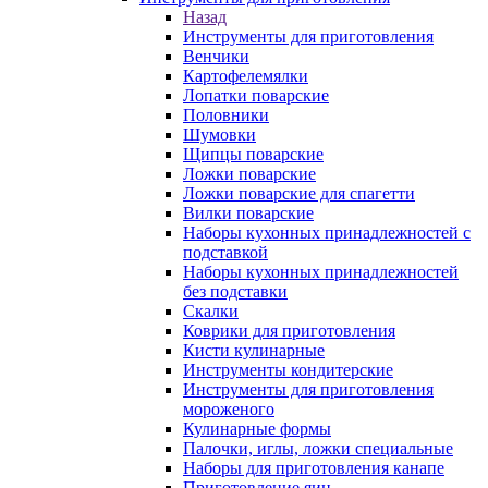
Назад
Инструменты для приготовления
Венчики
Картофелемялки
Лопатки поварские
Половники
Шумовки
Щипцы поварские
Ложки поварские
Ложки поварские для спагетти
Вилки поварские
Наборы кухонных принадлежностей с
подставкой
Наборы кухонных принадлежностей
без подставки
Скалки
Коврики для приготовления
Кисти кулинарные
Инструменты кондитерские
Инструменты для приготовления
мороженого
Кулинарные формы
Палочки, иглы, ложки специальные
Наборы для приготовления канапе
Приготовление яиц