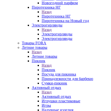
Новогодний парфюм
Пиротехника НГ
Назад
Пиротехника НГ
Пиротехника на Новый год
Электрогирлянды
Назад
Электрогирлянды
Электрогирлянды
Товары FORA
Летние товары
Назад
Летние товары
Пикник
Назад
Пикник
Посуда для пикника
Принадлежности для барбекю
Сумки-пикник
Активный отдых
Назад
Активный отдых
Игрушки пластиковые
Игры
Надувные изделия