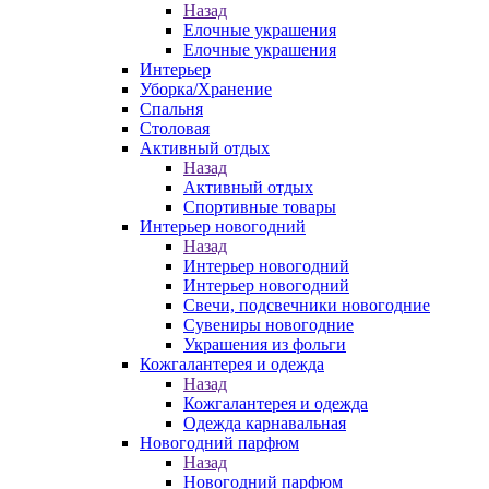
Назад
Елочные украшения
Елочные украшения
Интерьер
Уборка/Хранение
Спальня
Столовая
Активный отдых
Назад
Активный отдых
Спортивные товары
Интерьер новогодний
Назад
Интерьер новогодний
Интерьер новогодний
Свечи, подсвечники новогодние
Сувениры новогодние
Украшения из фольги
Кожгалантерея и одежда
Назад
Кожгалантерея и одежда
Одежда карнавальная
Новогодний парфюм
Назад
Новогодний парфюм