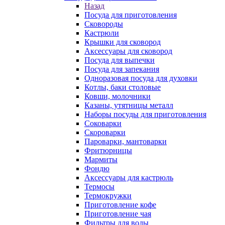
Назад
Посуда для приготовления
Сковороды
Кастрюли
Крышки для сковород
Аксессуары для сковород
Посуда для выпечки
Посуда для запекания
Одноразовая посуда для духовки
Котлы, баки столовые
Ковши, молочники
Казаны, утятницы металл
Наборы посуды для приготовления
Соковарки
Скороварки
Пароварки, мантоварки
Фритюрницы
Мармиты
Фондю
Аксессуары для кастрюль
Термосы
Термокружки
Приготовление кофе
Приготовление чая
Фильтры для воды