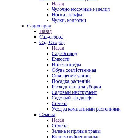
Назад
Чулочно-носочные изделия
Носки,гольфы
Чулки, колготки
Сад-огород
Назад
Сад-огород
Сад-Огород
Назад
Сад-Огород
Емкости
Инсектициды
Обувь хозяйственная
Освещение улицы
Посадка растений
Расходники для уборки
Садовый инструмент
Садовый ландшафт
Семена
Уход за комнатными растениями
Семена
Назад
Семена
Зелень и пряные травы
Корне-клубнеплодные