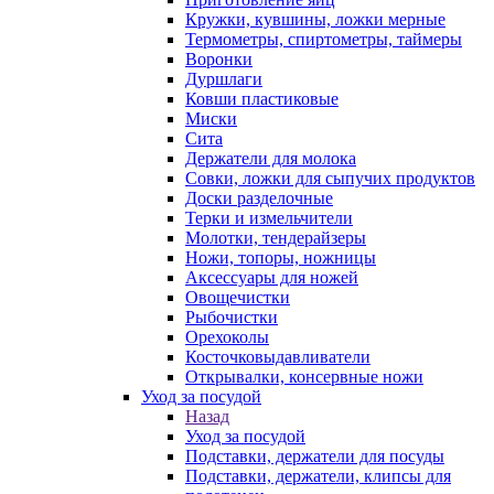
Кружки, кувшины, ложки мерные
Термометры, спиртометры, таймеры
Воронки
Дуршлаги
Ковши пластиковые
Миски
Сита
Держатели для молока
Совки, ложки для сыпучих продуктов
Доски разделочные
Терки и измельчители
Молотки, тендерайзеры
Ножи, топоры, ножницы
Аксессуары для ножей
Овощечистки
Рыбочистки
Орехоколы
Косточковыдавливатели
Открывалки, консервные ножи
Уход за посудой
Назад
Уход за посудой
Подставки, держатели для посуды
Подставки, держатели, клипсы для