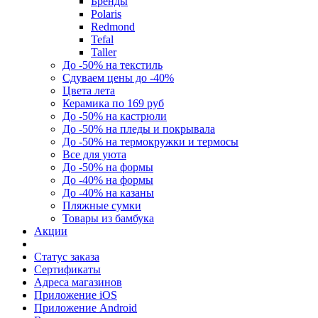
Бренды
Polaris
Redmond
Tefal
Taller
До -50% на текстиль
Сдуваем цены до -40%
Цвета лета
Керамика по 169 руб
До -50% на кастрюли
До -50% на пледы и покрывала
До -50% на термокружки и термосы
Все для уюта
До -50% на формы
До -40% на формы
До -40% на казаны
Пляжные сумки
Товары из бамбука
Акции
Статус заказа
Сертификаты
Адреса магазинов
Приложение iOS
Приложение Android