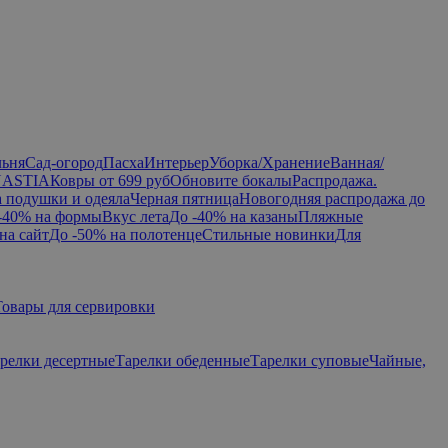
льня
Сад-огород
Пасха
Интерьер
Уборка/Хранение
Ванная/
NASTIA
Ковры от 699 руб
Обновите бокалы
Распродажа.
а подушки и одеяла
Черная пятница
Новогодняя распродажа до
-40% на формы
Вкус лета
До -40% на казаны
Пляжные
на сайт
До -50% на полотенце
Стильные новинки
Для
Товары для сервировки
релки десертные
Тарелки обеденные
Тарелки суповые
Чайные,