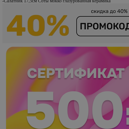
-
Салатник 17,5см Соты мокко глазурованная керамика