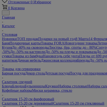
Отложенные
0
Избранное
0
Корзина
Главная
-
Каталог
-
Столовая
Новинки
ТОП продаж
Подарки на новый год
8 Марта
14 Феврал
Баня
Подарочные карты
Товары FORA
Новогодние товары
Летни
Кухня
До -40% на сковороды
Люстры, бра, споты до - 80%
Сопут
-50%
До -50% на кастрюли
До -50% на пледы и покрывала
До -5
сумки
Товары из бамбука
Нановогодь себе уюта
Пледы от 699 ру
напитков
Дачная мебель
Джинсовая коллекция
Бренды
До -50% н
-
Товары для сервировки
Барная посуда
Декор стола
Детская посуда
Посуда для празднико
-
Салатник средний
Блюда
Блюдца
Бульонницы
Кружки
Наборы столовые
Наборы сал
Кофейные наборы
Миски керамика, стекло
-
Салатник 15-20 см фарфоровый
Салатник 15-20 см деревянный
Салатник 15-20 см стеклянный