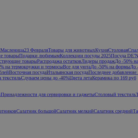
я
Масленица
23 Февраля
Товары для животных
Кухня
Столовая
Спа
е товары
Подарки любимым
Коллекции посуды 2025
Посуда DE'
ствующие товары
Распродажа остатков
Лидеры продаж
До -50% н
0% на термокружки и термосы
Все для уюта
До -50% на формы
До 
блей
Восточная посуда
Итальянская посуда
Последнее добавление 
а текстиль
Сдуваем цены до -40%
Цвета лета
Керамика по 169 руб
в
Принадлежности для сервировки и гаджеты
Столовый текстиль
атников
Салатник большой
Салатник мелкий
Салатник средний
Та