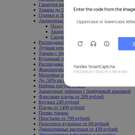
Гарантия низкой цены
Товары до 500 руб
Оливки и Лимоны
Акционные товары
Назад
Акционные товары
Скидка 20% по промокоду
Распродажа! Ульяновск до -70%
Лучшая цена
Товары с бесплатной доставкой
Кухонный текстиль
Распродажа до -50%
Жаропрочная посуда
Махровые полотенца
До -50% на ковры
Наборы посуды FORA
Заварочные чайники с бамбуковой крышкой
Флисовые пледы от 299 рублей
Кружки 249 рублей
Пледы от 1499 рублей
Промо товары
Простыни от 799 рублей
Полотенце кухонное от 69 рублей
Декоративные растения от 439 рублей
Декоративные наволочки и подушки