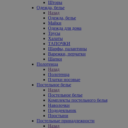
Шторы
Одежда, белье
Назад
Одежда, белье
Майки
Одежда для дома
Трусы
Халаты
ТАПОЧКИ
Шарфы, палантины
Варежки, перчатки
Шапки
Полотенца
Назад
Полотенца
Платки носовые
Постельное белье
Назад
Постельное белье
Комплекты постельного белья
Наволочки
Пододеяльник
Простыни
Постельные принадлежности
Назад