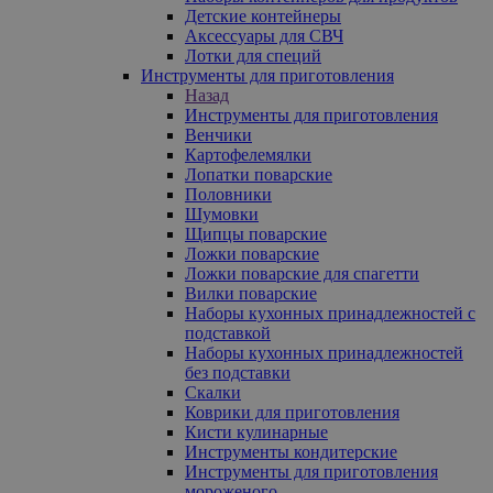
Детские контейнеры
Аксессуары для СВЧ
Лотки для специй
Инструменты для приготовления
Назад
Инструменты для приготовления
Венчики
Картофелемялки
Лопатки поварские
Половники
Шумовки
Щипцы поварские
Ложки поварские
Ложки поварские для спагетти
Вилки поварские
Наборы кухонных принадлежностей с
подставкой
Наборы кухонных принадлежностей
без подставки
Скалки
Коврики для приготовления
Кисти кулинарные
Инструменты кондитерские
Инструменты для приготовления
мороженого