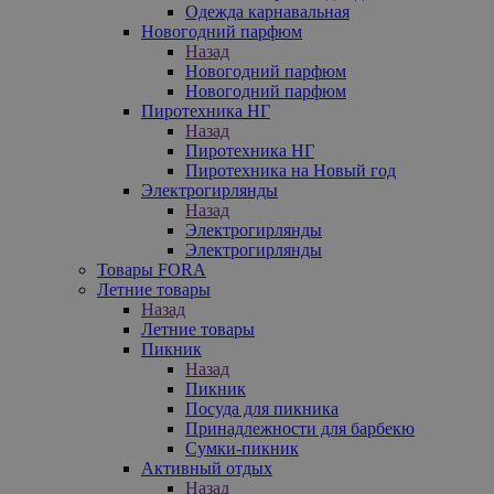
Одежда карнавальная
Новогодний парфюм
Назад
Новогодний парфюм
Новогодний парфюм
Пиротехника НГ
Назад
Пиротехника НГ
Пиротехника на Новый год
Электрогирлянды
Назад
Электрогирлянды
Электрогирлянды
Товары FORA
Летние товары
Назад
Летние товары
Пикник
Назад
Пикник
Посуда для пикника
Принадлежности для барбекю
Сумки-пикник
Активный отдых
Назад