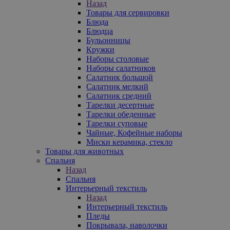
Назад
Товары для сервировки
Блюда
Блюдца
Бульонницы
Кружки
Наборы столовые
Наборы салатников
Салатник большой
Салатник мелкий
Салатник средний
Тарелки десертные
Тарелки обеденные
Тарелки суповые
Чайные, Кофейные наборы
Миски керамика, стекло
Товары для животных
Спальня
Назад
Спальня
Интерьерный текстиль
Назад
Интерьерный текстиль
Пледы
Покрывала, наволочки