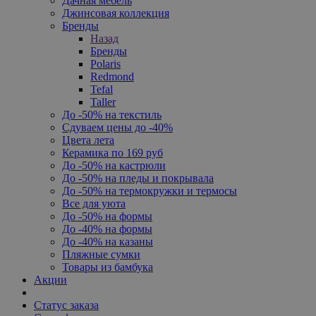
Дачная мебель
Джинсовая коллекция
Бренды
Назад
Бренды
Polaris
Redmond
Tefal
Taller
До -50% на текстиль
Сдуваем цены до -40%
Цвета лета
Керамика по 169 руб
До -50% на кастрюли
До -50% на пледы и покрывала
До -50% на термокружки и термосы
Все для уюта
До -50% на формы
До -40% на формы
До -40% на казаны
Пляжные сумки
Товары из бамбука
Акции
Статус заказа