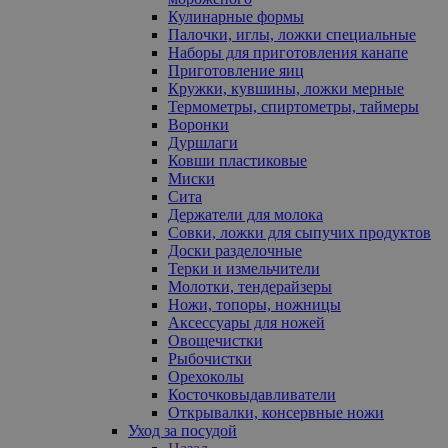
Кулинарные формы
Палочки, иглы, ложки специальные
Наборы для приготовления канапе
Приготовление яиц
Кружки, кувшины, ложки мерные
Термометры, спиртометры, таймеры
Воронки
Дуршлаги
Ковши пластиковые
Миски
Сита
Держатели для молока
Совки, ложки для сыпучих продуктов
Доски разделочные
Терки и измельчители
Молотки, тендерайзеры
Ножи, топоры, ножницы
Аксессуары для ножей
Овощечистки
Рыбочистки
Орехоколы
Косточковыдавливатели
Открывалки, консервные ножи
Уход за посудой