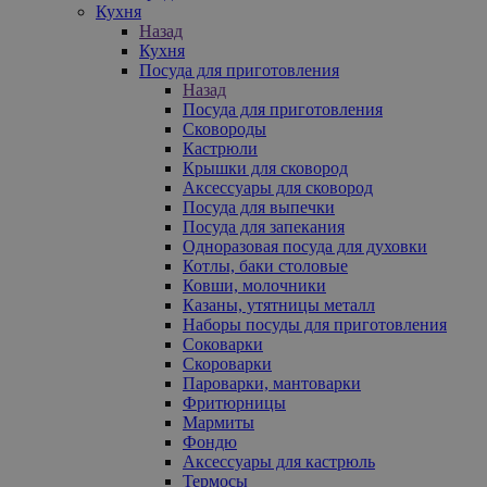
Кухня
Назад
Кухня
Посуда для приготовления
Назад
Посуда для приготовления
Сковороды
Кастрюли
Крышки для сковород
Аксессуары для сковород
Посуда для выпечки
Посуда для запекания
Одноразовая посуда для духовки
Котлы, баки столовые
Ковши, молочники
Казаны, утятницы металл
Наборы посуды для приготовления
Соковарки
Скороварки
Пароварки, мантоварки
Фритюрницы
Мармиты
Фондю
Аксессуары для кастрюль
Термосы