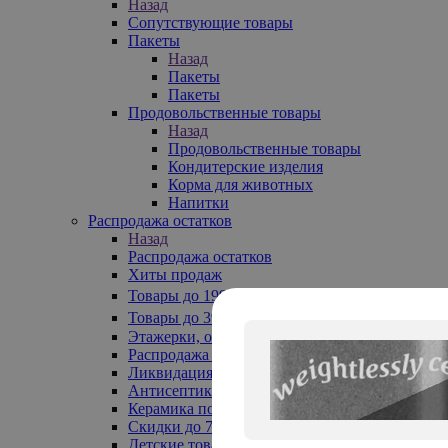
Назад
Сопутствующие товары
Пакеты
Назад
Пакеты
Пакеты
Продовольственные товары
Назад
Продовольственные товары
Кондитерские изделия
Корма для животных
Напитки
Распродажа остатков
Назад
Распродажа остатков
Хиты продаж
Товары до 199₽
Товары до 399₽
Этажерки, обувницы
Распродажа текстиля до -50%
Ликвидация до -70%
Антисептики
Керамика по 129 руб
Скидки до 70%
Детские товары