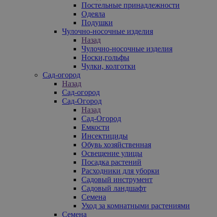
Постельные принадлежности
Одеяла
Подушки
Чулочно-носочные изделия
Назад
Чулочно-носочные изделия
Носки,гольфы
Чулки, колготки
Сад-огород
Назад
Сад-огород
Сад-Огород
Назад
Сад-Огород
Емкости
Инсектициды
Обувь хозяйственная
Освещение улицы
Посадка растений
Расходники для уборки
Садовый инструмент
Садовый ландшафт
Семена
Уход за комнатными растениями
Семена