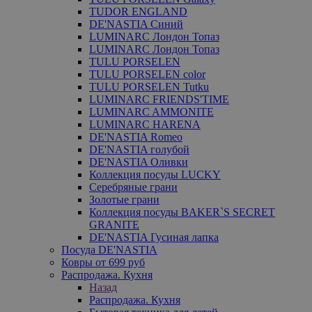
TUDOR ENGLAND
DE'NASTIA Синий
LUMINARC Лондон Топаз
LUMINARC Лондон Топаз
TULU PORSELEN
TULU PORSELEN color
TULU PORSELEN Tutku
LUMINARC FRIENDS'TIME
LUMINARC AMMONITE
LUMINARC HARENA
DE'NASTIA Romeo
DE'NASTIA голубой
DE'NASTIA Оливки
Коллекция посуды LUCKY
Серебряные грани
Золотые грани
Коллекция посуды BAKER`S SECRET
GRANITE
DE'NASTIA Гусиная лапка
Посуда DE'NASTIA
Ковры от 699 руб
Распродажа. Кухня
Назад
Распродажа. Кухня