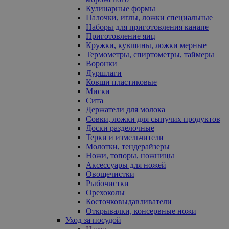
Кулинарные формы
Палочки, иглы, ложки специальные
Наборы для приготовления канапе
Приготовление яиц
Кружки, кувшины, ложки мерные
Термометры, спиртометры, таймеры
Воронки
Дуршлаги
Ковши пластиковые
Миски
Сита
Держатели для молока
Совки, ложки для сыпучих продуктов
Доски разделочные
Терки и измельчители
Молотки, тендерайзеры
Ножи, топоры, ножницы
Аксессуары для ножей
Овощечистки
Рыбочистки
Орехоколы
Косточковыдавливатели
Открывалки, консервные ножи
Уход за посудой