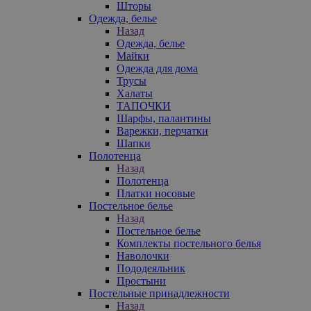
Шторы
Одежда, белье
Назад
Одежда, белье
Майки
Одежда для дома
Трусы
Халаты
ТАПОЧКИ
Шарфы, палантины
Варежки, перчатки
Шапки
Полотенца
Назад
Полотенца
Платки носовые
Постельное белье
Назад
Постельное белье
Комплекты постельного белья
Наволочки
Пододеяльник
Простыни
Постельные принадлежности
Назад