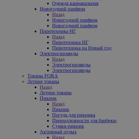
Одежда карнавальная
Новогодний парфюм
Назад
Новогодний парфюм
Новогодний парфюм
Пиротехника НГ
Назад
Пиротехника НГ
Пиротехника на Новый год
Электрогирлянды
Назад
Электрогирлянды
Электрогирлянды
Товары FORA
Летние товары
Назад
Летние товары
Пикник
Назад
Пикник
Посуда для пикника
Принадлежности для барбекю
Сумки-пикник
Активный отдых
Назад