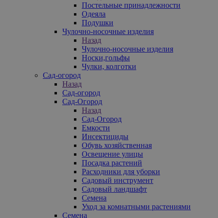
Постельные принадлежности
Одеяла
Подушки
Чулочно-носочные изделия
Назад
Чулочно-носочные изделия
Носки,гольфы
Чулки, колготки
Сад-огород
Назад
Сад-огород
Сад-Огород
Назад
Сад-Огород
Емкости
Инсектициды
Обувь хозяйственная
Освещение улицы
Посадка растений
Расходники для уборки
Садовый инструмент
Садовый ландшафт
Семена
Уход за комнатными растениями
Семена