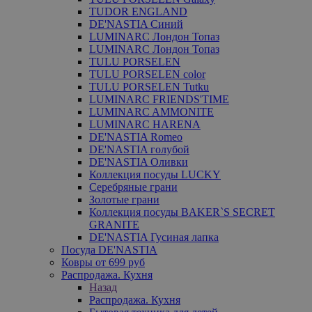
TUDOR ENGLAND
DE'NASTIA Синий
LUMINARC Лондон Топаз
LUMINARC Лондон Топаз
TULU PORSELEN
TULU PORSELEN color
TULU PORSELEN Tutku
LUMINARC FRIENDS'TIME
LUMINARC AMMONITE
LUMINARC HARENA
DE'NASTIA Romeo
DE'NASTIA голубой
DE'NASTIA Оливки
Коллекция посуды LUCKY
Серебряные грани
Золотые грани
Коллекция посуды BAKER`S SECRET
GRANITE
DE'NASTIA Гусиная лапка
Посуда DE'NASTIA
Ковры от 699 руб
Распродажа. Кухня
Назад
Распродажа. Кухня