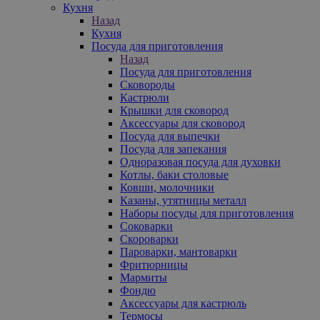
Кухня
Назад
Кухня
Посуда для приготовления
Назад
Посуда для приготовления
Сковороды
Кастрюли
Крышки для сковород
Аксессуары для сковород
Посуда для выпечки
Посуда для запекания
Одноразовая посуда для духовки
Котлы, баки столовые
Ковши, молочники
Казаны, утятницы металл
Наборы посуды для приготовления
Соковарки
Скороварки
Пароварки, мантоварки
Фритюрницы
Мармиты
Фондю
Аксессуары для кастрюль
Термосы