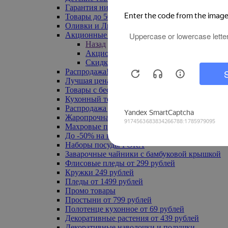
Гарантия низкой цены
Товары до 500 руб
Оливки и Лимоны
Акционные товары
Назад
Акционные товары
Скидка 20% по промокоду
Распродажа! Ульяновск до -70%
Лучшая цена
Товары с бесплатной доставкой
Кухонный текстиль
Распродажа до -50%
Жаропрочная посуда
Махровые полотенца
До -50% на ковры
Наборы посуды FORA
Заварочные чайники с бамбуковой крышкой
Флисовые пледы от 299 рублей
Кружки 249 рублей
Пледы от 1499 рублей
Промо товары
Простыни от 799 рублей
Полотенце кухонное от 69 рублей
Декоративные растения от 439 рублей
Декоративные наволочки и подушки