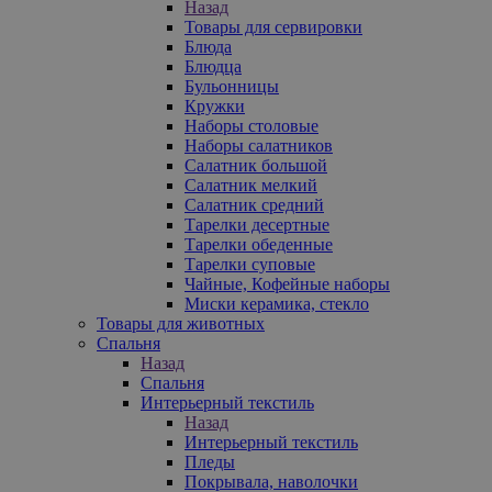
Назад
Товары для сервировки
Блюда
Блюдца
Бульонницы
Кружки
Наборы столовые
Наборы салатников
Салатник большой
Салатник мелкий
Салатник средний
Тарелки десертные
Тарелки обеденные
Тарелки суповые
Чайные, Кофейные наборы
Миски керамика, стекло
Товары для животных
Спальня
Назад
Спальня
Интерьерный текстиль
Назад
Интерьерный текстиль
Пледы
Покрывала, наволочки