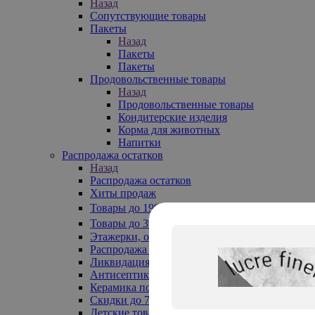
Назад
Сопутствующие товары
Пакеты
Назад
Пакеты
Пакеты
Продовольственные товары
Назад
Продовольственные товары
Кондитерские изделия
Корма для животных
Напитки
Распродажа остатков
Назад
Распродажа остатков
Хиты продаж
Товары до 199₽
Товары до 399₽
Этажерки, обувницы
Распродажа текстиля до -50%
Ликвидация до -70%
Антисептики
Керамика по 129 руб
Скидки до 70%
Детские товары