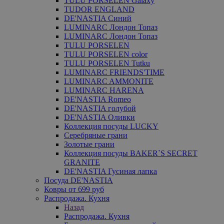
TULU PORSELEN Galaxy
TUDOR ENGLAND
DE'NASTIA Синий
LUMINARC Лондон Топаз
LUMINARC Лондон Топаз
TULU PORSELEN
TULU PORSELEN color
TULU PORSELEN Tutku
LUMINARC FRIENDS'TIME
LUMINARC AMMONITE
LUMINARC HARENA
DE'NASTIA Romeo
DE'NASTIA голубой
DE'NASTIA Оливки
Коллекция посуды LUCKY
Серебряные грани
Золотые грани
Коллекция посуды BAKER`S SECRET
GRANITE
DE'NASTIA Гусиная лапка
Посуда DE'NASTIA
Ковры от 699 руб
Распродажа. Кухня
Назад
Распродажа. Кухня