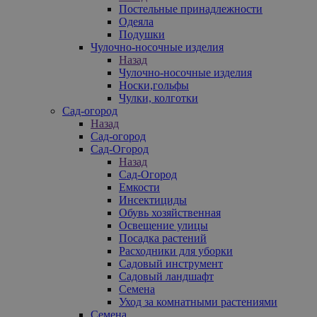
Постельные принадлежности
Одеяла
Подушки
Чулочно-носочные изделия
Назад
Чулочно-носочные изделия
Носки,гольфы
Чулки, колготки
Сад-огород
Назад
Сад-огород
Сад-Огород
Назад
Сад-Огород
Емкости
Инсектициды
Обувь хозяйственная
Освещение улицы
Посадка растений
Расходники для уборки
Садовый инструмент
Садовый ландшафт
Семена
Уход за комнатными растениями
Семена