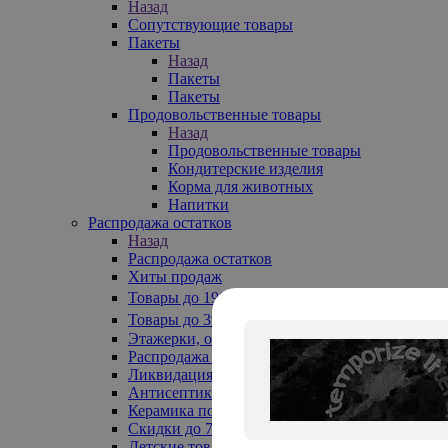
Назад
Сопутствующие товары
Пакеты
Назад
Пакеты
Пакеты
Продовольственные товары
Назад
Продовольственные товары
Кондитерские изделия
Корма для животных
Напитки
Распродажа остатков
Назад
Распродажа остатков
Хиты продаж
Товары до 199₽
Товары до 399₽
Этажерки, обувницы
Распродажа текстиля до -50%
Ликвидация до -70%
Антисептики
Керамика по 129 руб
Скидки до 70%
Детские товары