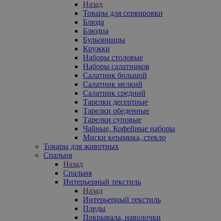
Назад
Товары для сервировки
Блюда
Блюдца
Бульонницы
Кружки
Наборы столовые
Наборы салатников
Салатник большой
Салатник мелкий
Салатник средний
Тарелки десертные
Тарелки обеденные
Тарелки суповые
Чайные, Кофейные наборы
Миски керамика, стекло
Товары для животных
Спальня
Назад
Спальня
Интерьерный текстиль
Назад
Интерьерный текстиль
Пледы
Покрывала, наволочки