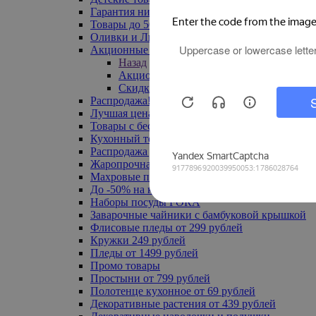
Гарантия низкой цены
Товары до 500 руб
Оливки и Лимоны
Акционные товары
Назад
Акционные товары
Скидка 20% по промокоду
Распродажа! Ульяновск до -70%
Лучшая цена
Товары с бесплатной доставкой
Кухонный текстиль
Распродажа до -50%
Жаропрочная посуда
Махровые полотенца
До -50% на ковры
Наборы посуды FORA
Заварочные чайники с бамбуковой крышкой
Флисовые пледы от 299 рублей
Кружки 249 рублей
Пледы от 1499 рублей
Промо товары
Простыни от 799 рублей
Полотенце кухонное от 69 рублей
Декоративные растения от 439 рублей