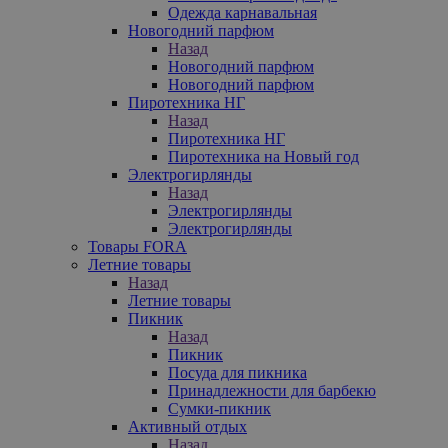
Одежда карнавальная
Новогодний парфюм
Назад
Новогодний парфюм
Новогодний парфюм
Пиротехника НГ
Назад
Пиротехника НГ
Пиротехника на Новый год
Электрогирлянды
Назад
Электрогирлянды
Электрогирлянды
Товары FORA
Летние товары
Назад
Летние товары
Пикник
Назад
Пикник
Посуда для пикника
Принадлежности для барбекю
Сумки-пикник
Активный отдых
Назад