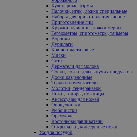
мороженого
Кулинарные формы
Палочки, иглы, ложки специальные
Наборы для приготовления канапе
Приготовление яиц
Кружки, кувшины, ложки мерные
Термометры, спиртометры, таймеры
Воронки
Дуршлаги
Ковши пластиковые
Миски
Сита
Держатели для молока
Совки, ложки для сыпучих продуктов
Доски разделочные
Терки и измельчители
Молотки, тендерайзеры
Ножи, топоры, ножницы
Аксессуары для ножей
Овощечистки
Рыбочистки
Орехоколы
Косточковыдавливатели
Открывалки, консервные ножи
Уход за посудой