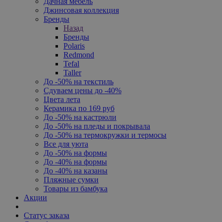
Дачная мебель
Джинсовая коллекция
Бренды
Назад
Бренды
Polaris
Redmond
Tefal
Taller
До -50% на текстиль
Сдуваем цены до -40%
Цвета лета
Керамика по 169 руб
До -50% на кастрюли
До -50% на пледы и покрывала
До -50% на термокружки и термосы
Все для уюта
До -50% на формы
До -40% на формы
До -40% на казаны
Пляжные сумки
Товары из бамбука
Акции
Статус заказа