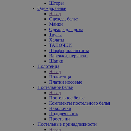
Шторы
Одежда, белье
Назад
Одежда, белье
Майки
Одежда для дома
Трусы
Халаты
ТАПОЧКИ
Шарфы, палантины
Варежки, перчатки
Шапки
Полотенца
Назад
Полотенца
Платки носовые
Постельное белье
Назад
Постельное белье
Комплекты постельного белья
Наволочки
Пододеяльник
Простыни
Постельные принадлежности
Назад