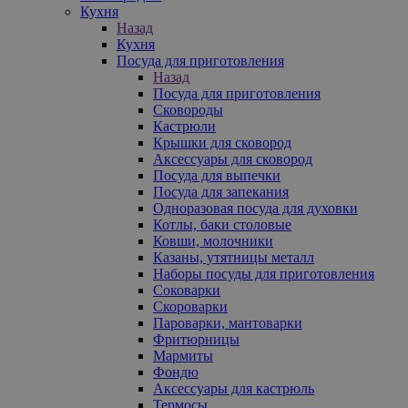
Кухня
Назад
Кухня
Посуда для приготовления
Назад
Посуда для приготовления
Сковороды
Кастрюли
Крышки для сковород
Аксессуары для сковород
Посуда для выпечки
Посуда для запекания
Одноразовая посуда для духовки
Котлы, баки столовые
Ковши, молочники
Казаны, утятницы металл
Наборы посуды для приготовления
Соковарки
Скороварки
Пароварки, мантоварки
Фритюрницы
Мармиты
Фондю
Аксессуары для кастрюль
Термосы