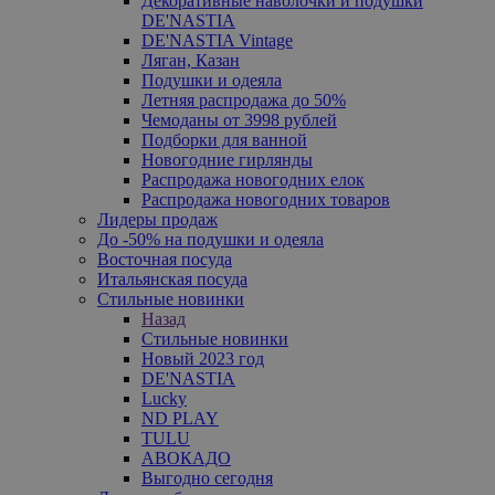
Декоративные наволочки и подушки
DE'NASTIA
DE'NASTIA Vintage
Ляган, Казан
Подушки и одеяла
Летняя распродажа до 50%
Чемоданы от 3998 рублей
Подборки для ванной
Новогодние гирлянды
Распродажа новогодних елок
Распродажа новогодних товаров
Лидеры продаж
До -50% на подушки и одеяла
Восточная посуда
Итальянская посуда
Стильные новинки
Назад
Стильные новинки
Новый 2023 год
DE'NASTIA
Lucky
ND PLAY
TULU
АВОКАДО
Выгодно сегодня