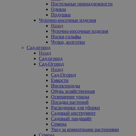
Постельные принадлежности
Одеяла
Подушки
Чулочно-носочные изделия
Назад
Чулочно-носочные изделия
Носки,гольфы
Чулки, колготки
Сад-огород
Назад
Сад-огород
Сад-Огород
Назад
Сад-Огород
Емкости
Инсектициды
Обувь хозяйственная
Освещение улицы
Посадка растений
Расходники для уборки
Садовый инструмент
Садовый ландшафт
Семена
Уход за комнатными растениями
Семена