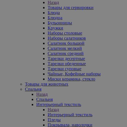
Назад
Товары для сервировки
Блюда
Блюдца
Бульонницы
Кружки
Наборы столовые
Наборы салатников
Салатник большой
Салатник мелкий
Салатник средний
Тарелки десертные
Тарелки обеденные
Тарелки суповые
Чайные, Кофейные наборы
Миски керамика, стекло
Товары для животных
Спальня
Назад
Спальня
Интерьерный текстиль
Назад
Интерьерный текстиль
Пледы
Покрывала, наволочки