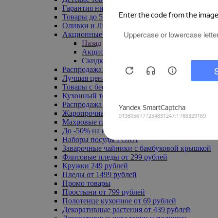
Гарантия низкой цены
Товары до 500 руб
Оливки и Лимоны
Акционные товары
Назад
Акционные товары
Скидка 20% по промокоду
Распродажа! Ульяновск до -70%
Лучшая цена
Товары с бесплатной доставкой
Кухонный текстиль
Распродажа до -50%
Жаропрочная посуда
Махровые полотенца
До -50% на ковры
Наборы посуды FORA
Заварочные чайники с бамбуковой крышкой
Флисовые пледы от 299 рублей
Кружки 249 рублей
Пледы от 1499 рублей
Промо товары
Простыни от 799 рублей
Полотенце кухонное от 69 рублей
Декоративные растения от 439 рублей