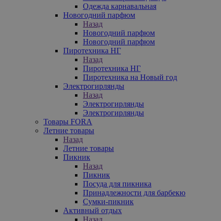
Одежда карнавальная
Новогодний парфюм
Назад
Новогодний парфюм
Новогодний парфюм
Пиротехника НГ
Назад
Пиротехника НГ
Пиротехника на Новый год
Электрогирлянды
Назад
Электрогирлянды
Электрогирлянды
Товары FORA
Летние товары
Назад
Летние товары
Пикник
Назад
Пикник
Посуда для пикника
Принадлежности для барбекю
Сумки-пикник
Активный отдых
Назад