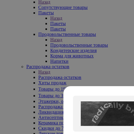
Назад
Сопутствующие товары
Пакеты
Назад
Пакеты
Пакеты
Продовольственные товары
Назад
Продовольственные товары
Кондитерские изделия
Корма для животных
Напитки
Распродажа остатков
Назад
Распродажа остатков
Хиты продаж
Товары до 199₽
Товары до 399₽
Этажерки, обувницы
Распродажа текстиля до -50%
Ликвидация до -70%
Антисептики
Керамика по 129 руб
Скидки до 70%
Детские товары