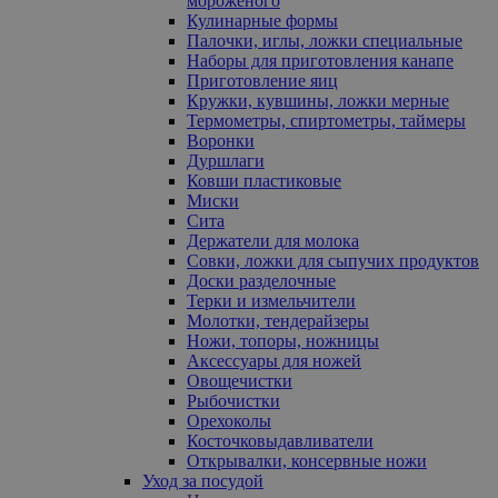
мороженого
Кулинарные формы
Палочки, иглы, ложки специальные
Наборы для приготовления канапе
Приготовление яиц
Кружки, кувшины, ложки мерные
Термометры, спиртометры, таймеры
Воронки
Дуршлаги
Ковши пластиковые
Миски
Сита
Держатели для молока
Совки, ложки для сыпучих продуктов
Доски разделочные
Терки и измельчители
Молотки, тендерайзеры
Ножи, топоры, ножницы
Аксессуары для ножей
Овощечистки
Рыбочистки
Орехоколы
Косточковыдавливатели
Открывалки, консервные ножи
Уход за посудой