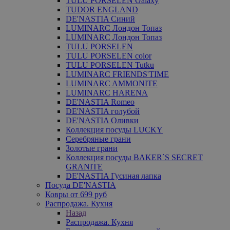
TULU PORSELEN Galaxy
TUDOR ENGLAND
DE'NASTIA Синий
LUMINARC Лондон Топаз
LUMINARC Лондон Топаз
TULU PORSELEN
TULU PORSELEN color
TULU PORSELEN Tutku
LUMINARC FRIENDS'TIME
LUMINARC AMMONITE
LUMINARC HARENA
DE'NASTIA Romeo
DE'NASTIA голубой
DE'NASTIA Оливки
Коллекция посуды LUCKY
Серебряные грани
Золотые грани
Коллекция посуды BAKER`S SECRET
GRANITE
DE'NASTIA Гусиная лапка
Посуда DE'NASTIA
Ковры от 699 руб
Распродажа. Кухня
Назад
Распродажа. Кухня