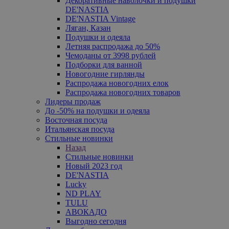
Декоративные наволочки и подушки
DE'NASTIA
DE'NASTIA Vintage
Ляган, Казан
Подушки и одеяла
Летняя распродажа до 50%
Чемоданы от 3998 рублей
Подборки для ванной
Новогодние гирлянды
Распродажа новогодних елок
Распродажа новогодних товаров
Лидеры продаж
До -50% на подушки и одеяла
Восточная посуда
Итальянская посуда
Стильные новинки
Назад
Стильные новинки
Новый 2023 год
DE'NASTIA
Lucky
ND PLAY
TULU
АВОКАДО
Выгодно сегодня