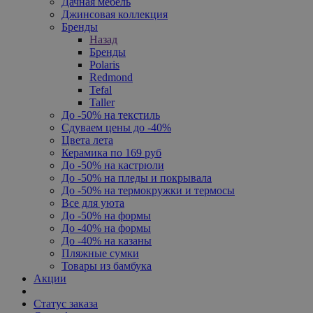
Дачная мебель
Джинсовая коллекция
Бренды
Назад
Бренды
Polaris
Redmond
Tefal
Taller
До -50% на текстиль
Сдуваем цены до -40%
Цвета лета
Керамика по 169 руб
До -50% на кастрюли
До -50% на пледы и покрывала
До -50% на термокружки и термосы
Все для уюта
До -50% на формы
До -40% на формы
До -40% на казаны
Пляжные сумки
Товары из бамбука
Акции
Статус заказа