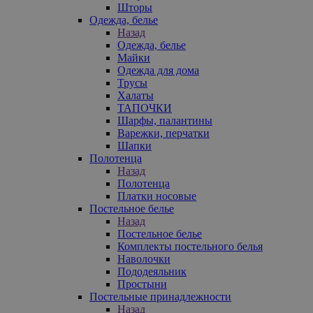
Шторы
Одежда, белье
Назад
Одежда, белье
Майки
Одежда для дома
Трусы
Халаты
ТАПОЧКИ
Шарфы, палантины
Варежки, перчатки
Шапки
Полотенца
Назад
Полотенца
Платки носовые
Постельное белье
Назад
Постельное белье
Комплекты постельного белья
Наволочки
Пододеяльник
Простыни
Постельные принадлежности
Назад