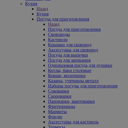
Кухня
Назад
Кухня
Посуда для приготовления
Назад
Посуда для приготовления
Сковороды
Кастрюли
Крышки для сковород
Аксессуары для сковород
Посуда для выпечки
Посуда для запекания
Одноразовая посуда для духовки
Котлы, баки столовые
Ковши, молочники
Казаны, утятницы металл
Наборы посуды для приготовления
Соковарки
Скороварки
Пароварки, мантоварки
Фритюрницы
Мармиты
Фондю
Аксессуары для кастрюль
Термосы