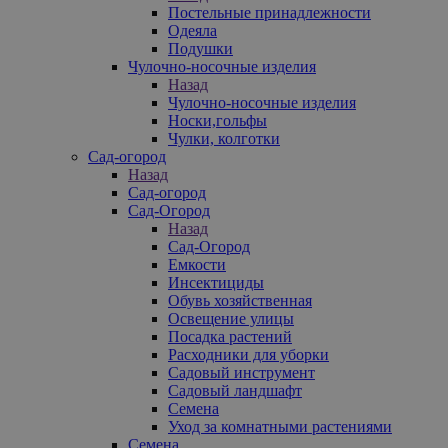
Постельные принадлежности
Одеяла
Подушки
Чулочно-носочные изделия
Назад
Чулочно-носочные изделия
Носки,гольфы
Чулки, колготки
Сад-огород
Назад
Сад-огород
Сад-Огород
Назад
Сад-Огород
Емкости
Инсектициды
Обувь хозяйственная
Освещение улицы
Посадка растений
Расходники для уборки
Садовый инструмент
Садовый ландшафт
Семена
Уход за комнатными растениями
Семена