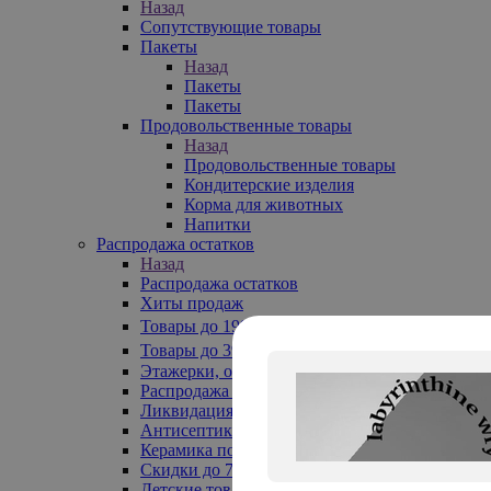
Назад
Сопутствующие товары
Пакеты
Назад
Пакеты
Пакеты
Продовольственные товары
Назад
Продовольственные товары
Кондитерские изделия
Корма для животных
Напитки
Распродажа остатков
Назад
Распродажа остатков
Хиты продаж
Товары до 199₽
Товары до 399₽
Этажерки, обувницы
Распродажа текстиля до -50%
Ликвидация до -70%
Антисептики
Керамика по 129 руб
Скидки до 70%
Детские товары