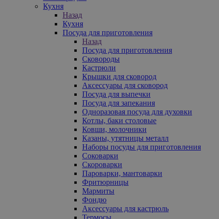
Кухня
Назад
Кухня
Посуда для приготовления
Назад
Посуда для приготовления
Сковороды
Кастрюли
Крышки для сковород
Аксессуары для сковород
Посуда для выпечки
Посуда для запекания
Одноразовая посуда для духовки
Котлы, баки столовые
Ковши, молочники
Казаны, утятницы металл
Наборы посуды для приготовления
Соковарки
Скороварки
Пароварки, мантоварки
Фритюрницы
Мармиты
Фондю
Аксессуары для кастрюль
Термосы