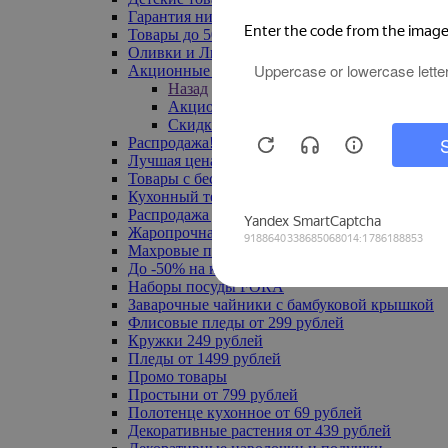
Гарантия низкой цены
Товары до 500 руб
Оливки и Лимоны
Акционные товары
Назад
Акционные товары
Скидка 20% по промокоду
Распродажа! Ульяновск до -70%
Лучшая цена
Товары с бесплатной доставкой
Кухонный текстиль
Распродажа до -50%
Жаропрочная посуда
Махровые полотенца
До -50% на ковры
Наборы посуды FORA
Заварочные чайники с бамбуковой крышкой
Флисовые пледы от 299 рублей
Кружки 249 рублей
Пледы от 1499 рублей
Промо товары
Простыни от 799 рублей
Полотенце кухонное от 69 рублей
Декоративные растения от 439 рублей