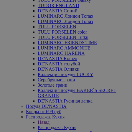
TULU PORSELEN Galaxy
TUDOR ENGLAND
DE'NASTIA Синий
LUMINARC Лондон Топаз
LUMINARC Лондон Топаз
TULU PORSELEN
TULU PORSELEN color
TULU PORSELEN Tutku
LUMINARC FRIENDS'TIME
LUMINARC AMMONITE
LUMINARC HARENA
DE'NASTIA Romeo
DE'NASTIA голубой
DE'NASTIA Оливки
Коллекция посуды LUCKY
Серебряные грани
Золотые грани
Коллекция посуды BAKER`S SECRET
GRANITE
DE'NASTIA Гусиная лапка
Посуда DE'NASTIA
Ковры от 699 руб
Распродажа. Кухня
Назад
Распродажа. Кухня