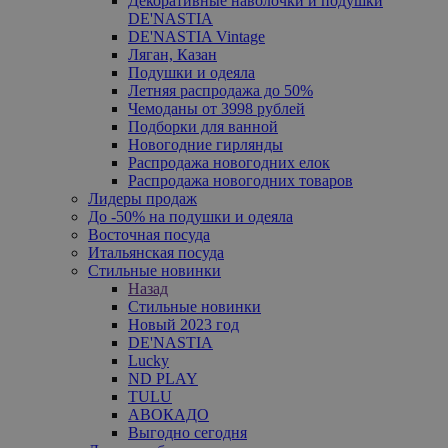
Декоративные наволочки и подушки
DE'NASTIA
DE'NASTIA Vintage
Ляган, Казан
Подушки и одеяла
Летняя распродажа до 50%
Чемоданы от 3998 рублей
Подборки для ванной
Новогодние гирлянды
Распродажа новогодних елок
Распродажа новогодних товаров
Лидеры продаж
До -50% на подушки и одеяла
Восточная посуда
Итальянская посуда
Стильные новинки
Назад
Стильные новинки
Новый 2023 год
DE'NASTIA
Lucky
ND PLAY
TULU
АВОКАДО
Выгодно сегодня