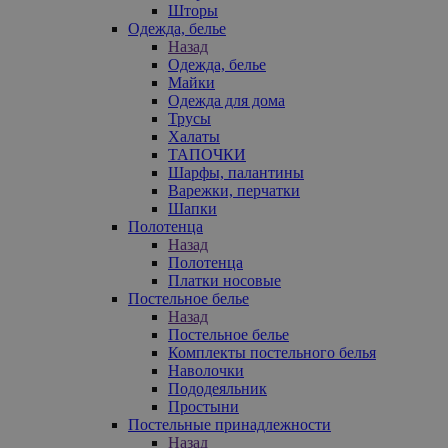
Шторы
Одежда, белье
Назад
Одежда, белье
Майки
Одежда для дома
Трусы
Халаты
ТАПОЧКИ
Шарфы, палантины
Варежки, перчатки
Шапки
Полотенца
Назад
Полотенца
Платки носовые
Постельное белье
Назад
Постельное белье
Комплекты постельного белья
Наволочки
Пододеяльник
Простыни
Постельные принадлежности
Назад