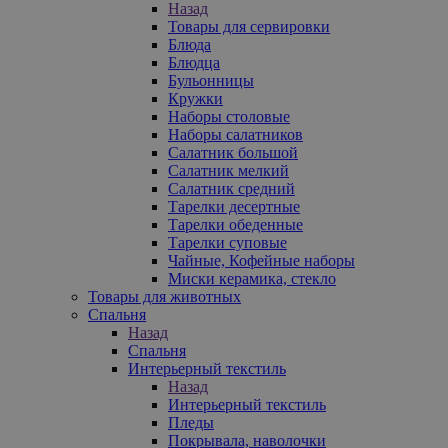
Назад
Товары для сервировки
Блюда
Блюдца
Бульонницы
Кружки
Наборы столовые
Наборы салатников
Салатник большой
Салатник мелкий
Салатник средний
Тарелки десертные
Тарелки обеденные
Тарелки суповые
Чайные, Кофейные наборы
Миски керамика, стекло
Товары для животных
Спальня
Назад
Спальня
Интерьерный текстиль
Назад
Интерьерный текстиль
Пледы
Покрывала, наволочки