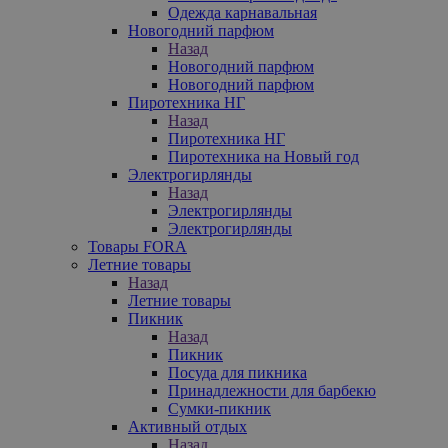
Одежда карнавальная
Новогодний парфюм
Назад
Новогодний парфюм
Новогодний парфюм
Пиротехника НГ
Назад
Пиротехника НГ
Пиротехника на Новый год
Электрогирлянды
Назад
Электрогирлянды
Электрогирлянды
Товары FORA
Летние товары
Назад
Летние товары
Пикник
Назад
Пикник
Посуда для пикника
Принадлежности для барбекю
Сумки-пикник
Активный отдых
Назад