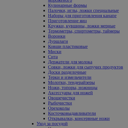
мороженого
Кулинарные формы
Палочки, иглы, ложки специальные
Наборы для приготовления канапе
Приготовление яиц
Кружки, кувшины, ложки мерные
Термометры, спиртометры, таймеры
Воронки
Дуршлаги
Ковши пластиковые
Миски
Сита
Держатели для молока
Совки, ложки для сыпучих продуктов
Доски разделочные
Терки и измельчители
Молотки, тендерайзеры
Ножи, топоры, ножницы
Аксессуары для ножей
Овощечистки
Рыбочистки
Орехоколы
Косточковыдавливатели
Открывалки, консервные ножи
Уход за посудой