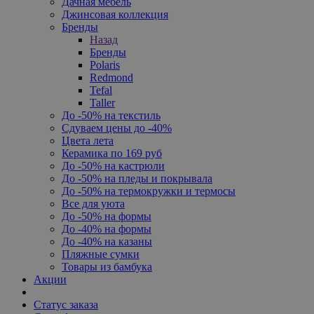
Дачная мебель
Джинсовая коллекция
Бренды
Назад
Бренды
Polaris
Redmond
Tefal
Taller
До -50% на текстиль
Сдуваем цены до -40%
Цвета лета
Керамика по 169 руб
До -50% на кастрюли
До -50% на пледы и покрывала
До -50% на термокружки и термосы
Все для уюта
До -50% на формы
До -40% на формы
До -40% на казаны
Пляжные сумки
Товары из бамбука
Акции
Статус заказа