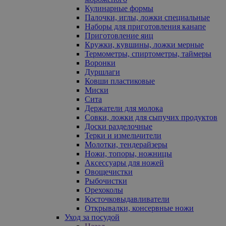
Кулинарные формы
Палочки, иглы, ложки специальные
Наборы для приготовления канапе
Приготовление яиц
Кружки, кувшины, ложки мерные
Термометры, спиртометры, таймеры
Воронки
Дуршлаги
Ковши пластиковые
Миски
Сита
Держатели для молока
Совки, ложки для сыпучих продуктов
Доски разделочные
Терки и измельчители
Молотки, тендерайзеры
Ножи, топоры, ножницы
Аксессуары для ножей
Овощечистки
Рыбочистки
Орехоколы
Косточковыдавливатели
Открывалки, консервные ножи
Уход за посудой