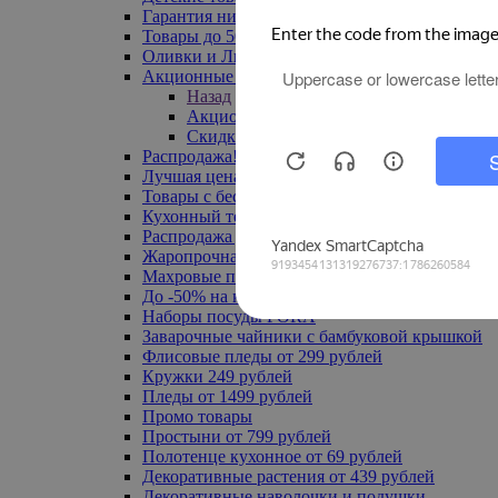
Гарантия низкой цены
Товары до 500 руб
Оливки и Лимоны
Акционные товары
Назад
Акционные товары
Скидка 20% по промокоду
Распродажа! Ульяновск до -70%
Лучшая цена
Товары с бесплатной доставкой
Кухонный текстиль
Распродажа до -50%
Жаропрочная посуда
Махровые полотенца
До -50% на ковры
Наборы посуды FORA
Заварочные чайники с бамбуковой крышкой
Флисовые пледы от 299 рублей
Кружки 249 рублей
Пледы от 1499 рублей
Промо товары
Простыни от 799 рублей
Полотенце кухонное от 69 рублей
Декоративные растения от 439 рублей
Декоративные наволочки и подушки