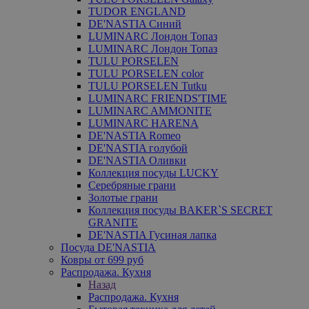
TUDOR ENGLAND
DE'NASTIA Синий
LUMINARC Лондон Топаз
LUMINARC Лондон Топаз
TULU PORSELEN
TULU PORSELEN color
TULU PORSELEN Tutku
LUMINARC FRIENDS'TIME
LUMINARC AMMONITE
LUMINARC HARENA
DE'NASTIA Romeo
DE'NASTIA голубой
DE'NASTIA Оливки
Коллекция посуды LUCKY
Серебряные грани
Золотые грани
Коллекция посуды BAKER`S SECRET
GRANITE
DE'NASTIA Гусиная лапка
Посуда DE'NASTIA
Ковры от 699 руб
Распродажа. Кухня
Назад
Распродажа. Кухня