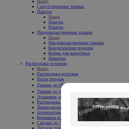
Назад
Сопутствующие товары
Пакеты
Назад
Пакеты
Пакеты
Продовольственные товары
Назад
Продовольственные товары
Кондитерские изделия
Корма для животных
Напитки
Распродажа остатков
Назад
Распродажа остатков
Хиты продаж
Товары до 199₽
Товары до 399₽
Этажерки, обувницы
Распродажа текстиля до -50%
Ликвидация до -70%
Антисептики
Керамика по 129 руб
Скидки до 70%
Детские товары