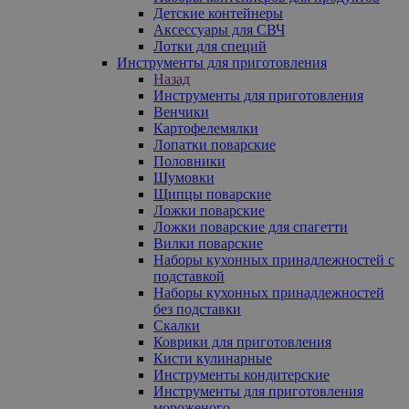
Детские контейнеры
Аксессуары для СВЧ
Лотки для специй
Инструменты для приготовления
Назад
Инструменты для приготовления
Венчики
Картофелемялки
Лопатки поварские
Половники
Шумовки
Щипцы поварские
Ложки поварские
Ложки поварские для спагетти
Вилки поварские
Наборы кухонных принадлежностей с
подставкой
Наборы кухонных принадлежностей
без подставки
Скалки
Коврики для приготовления
Кисти кулинарные
Инструменты кондитерские
Инструменты для приготовления
мороженого