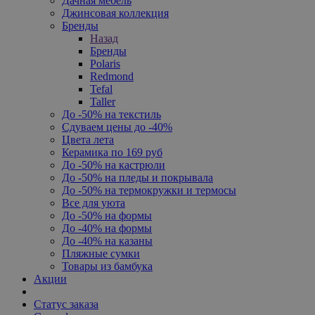
Дачная мебель
Джинсовая коллекция
Бренды
Назад
Бренды
Polaris
Redmond
Tefal
Taller
До -50% на текстиль
Сдуваем цены до -40%
Цвета лета
Керамика по 169 руб
До -50% на кастрюли
До -50% на пледы и покрывала
До -50% на термокружки и термосы
Все для уюта
До -50% на формы
До -40% на формы
До -40% на казаны
Пляжные сумки
Товары из бамбука
Акции
Статус заказа