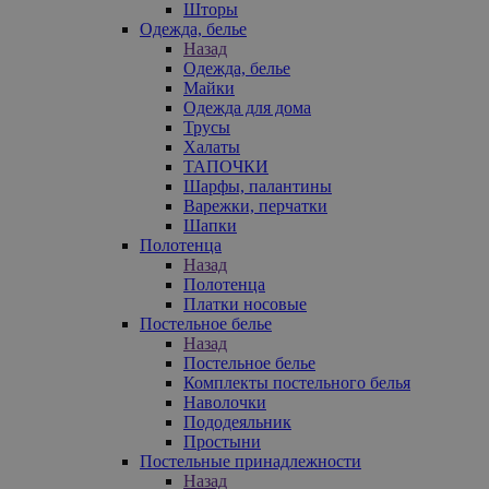
Шторы
Одежда, белье
Назад
Одежда, белье
Майки
Одежда для дома
Трусы
Халаты
ТАПОЧКИ
Шарфы, палантины
Варежки, перчатки
Шапки
Полотенца
Назад
Полотенца
Платки носовые
Постельное белье
Назад
Постельное белье
Комплекты постельного белья
Наволочки
Пододеяльник
Простыни
Постельные принадлежности
Назад