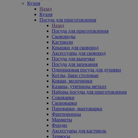
Кухня
Назад
Кухня
Посуда для приготовления
Назад
Посуда для приготовления
Сковороды
Кастрюли
Крышки для сковород
Аксессуары для сковород
Посуда для выпечки
Посуда для запекания
Одноразовая посуда для духовки
Котлы, баки столовые
Ковши, молочники
Казаны, утятницы металл
Наборы посуды для приготовления
Соковарки
Скороварки
Пароварки, мантоварки
Фритюрницы
Мармиты
Фондю
Аксессуары для кастрюль
Термосы