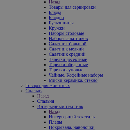
Назад
Товары для сервировки
Блюда
Блюдца
Бульонницы
Кружки
Наборы столовые
Наборы салатников
Салатник большой
Салатник мелкий
Салатник средний
Тарелки десертные
Тарелки обеденные
Тарелки суповые
Чайные, Кофейные наборы
Миски керамика, стекло
Товары для животных
Спальня
Назад
Спальня
Интерьерный текстиль
Назад
Интерьерный текстиль
Пледы
Покрывала, наволочки