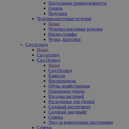
Постельные принадлежности
Одеяла
Подушки
Чулочно-носочные изделия
Назад
Чулочно-носочные изделия
Носки,гольфы
Чулки, колготки
Сад-огород
Назад
Сад-огород
Сад-Огород
Назад
Сад-Огород
Емкости
Инсектициды
Обувь хозяйственная
Освещение улицы
Посадка растений
Расходники для уборки
Садовый инструмент
Садовый ландшафт
Семена
Уход за комнатными растениями
Семена