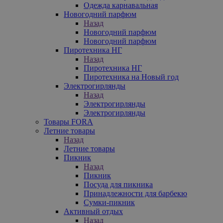
Одежда карнавальная
Новогодний парфюм
Назад
Новогодний парфюм
Новогодний парфюм
Пиротехника НГ
Назад
Пиротехника НГ
Пиротехника на Новый год
Электрогирлянды
Назад
Электрогирлянды
Электрогирлянды
Товары FORA
Летние товары
Назад
Летние товары
Пикник
Назад
Пикник
Посуда для пикника
Принадлежности для барбекю
Сумки-пикник
Активный отдых
Назад