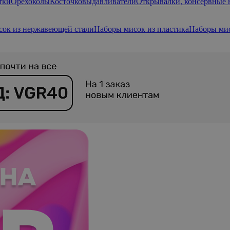
тки
Орехоколы
Косточковыдавливатели
Открывалки, консервные
сок из нержавеющей стали
Наборы мисок из пластика
Наборы мис