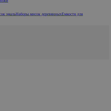
 ножи
ок эмаль
Наборы мисок деревянных
Емкости для