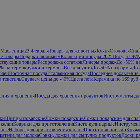
я
Масленица
23 Февраля
Товары для животных
Кухня
Столовая
Спа
е товары
Подарки любимым
Коллекции посуды 2025
Посуда DE'
ствующие товары
Распродажа остатков
Лидеры продаж
До -50% н
0% на термокружки и термосы
Все для уюта
До -50% на формы
До 
блей
Восточная посуда
Итальянская посуда
Последнее добавление 
а текстиль
Сдуваем цены до -40%
Цвета лета
Керамика по 169 руб
ения и хранения
Посуда для хранения продуктов
Инструменты дл
ки
Щипцы поварские
Ложки поварские
Ложки поварские для спа
калки
Коврики для приготовления
Кисти кулинарные
Инструмент
ьные
Наборы для приготовления канапе
Приготовление яиц
Кружк
жатели для молока
Совки, ложки для сыпучих продуктов
Доски р