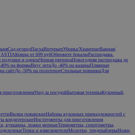
льня
Сад-огород
Пасха
Интерьер
Уборка/Хранение
Ванная/
NASTIA
Ковры от 699 руб
Обновите бокалы
Распродажа.
а подушки и одеяла
Черная пятница
Новогодняя распродажа до
-40% на формы
Вкус лета
До -40% на казаны
Пляжные
на сайт
До -50% на полотенце
Стильные новинки
Для
я приготовления
Уход за посудой
Бытовая техника
Кухонный,
гетти
Вилки поварские
Наборы кухонных принадлежностей с
ы кондитерские
Инструменты для приготовления
и, кувшины, ложки мерные
Термометры, спиртометры,
азделочные
Терки и измельчители
Молотки, тендерайзеры
Ножи,