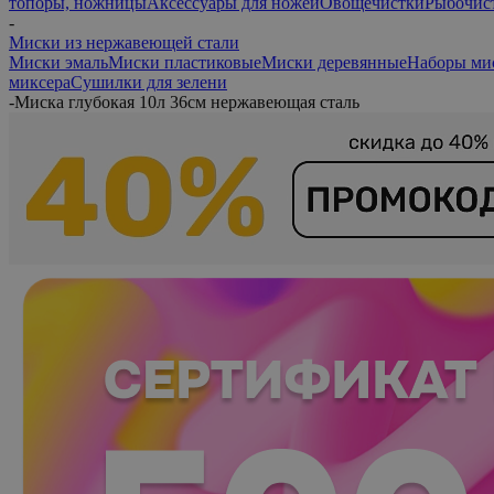
топоры, ножницы
Аксессуары для ножей
Овощечистки
Рыбочис
-
Миски из нержавеющей стали
Миски эмаль
Миски пластиковые
Миски деревянные
Наборы ми
миксера
Сушилки для зелени
-
Миска глубокая 10л 36см нержавеющая сталь