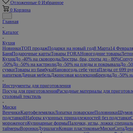
Отложенные
0
Избранное
0
Корзина
Главная
-
Каталог
-
Кухня
Новинки
ТОП продаж
Подарки на новый год
8 Марта
14 Феврал
Баня
Подарочные карты
Товары FORA
Новогодние товары
Летни
Кухня
До -40% на сковороды
Люстры, бра, споты до - 80%
Сопут
-50%
До -50% на кастрюли
До -50% на пледы и покрывала
До -5
сумки
Товары из бамбука
Нановогодь себе уюта
Пледы от 699 ру
напитков
Дачная мебель
Джинсовая коллекция
Бренды
До -50% н
-
Инструменты для приготовления
Посуда для приготовления
Расходные материалы для приготовл
столовый текстиль
-
Миски
Венчики
Картофелемялки
Лопатки поварские
Половники
Шумов
подставкой
Наборы кухонных принадлежностей без подставки
С
мороженого
Кулинарные формы
Палочки, иглы, ложки специал
таймеры
Воронки
Дуршлаги
Ковши пластиковые
Миски
Сита
Дер