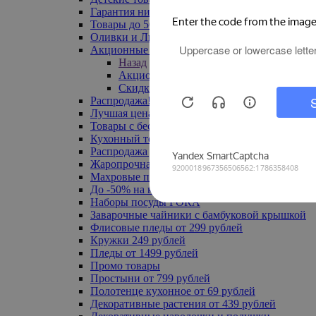
Гарантия низкой цены
Товары до 500 руб
Оливки и Лимоны
Акционные товары
Назад
Акционные товары
Скидка 20% по промокоду
Распродажа! Ульяновск до -70%
Лучшая цена
Товары с бесплатной доставкой
Кухонный текстиль
Распродажа до -50%
Жаропрочная посуда
Махровые полотенца
До -50% на ковры
Наборы посуды FORA
Заварочные чайники с бамбуковой крышкой
Флисовые пледы от 299 рублей
Кружки 249 рублей
Пледы от 1499 рублей
Промо товары
Простыни от 799 рублей
Полотенце кухонное от 69 рублей
Декоративные растения от 439 рублей