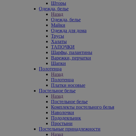
Шторы
Одежда, белье
Назад
Одежда, белье
Майки
Одежда для дома
Трусы
Халаты
ТАПОЧКИ
Шарфы, палантины
Варежки, перчатки
Шапки
Полотенца
Назад
Полотенца
Платки носовые
Постельное белье
Назад
Постельное белье
Комплекты постельного белья
Наволочки
Пододеяльник
Простыни
Постельные принадлежности
Назад