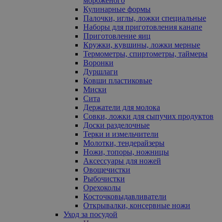
мороженого
Кулинарные формы
Палочки, иглы, ложки специальные
Наборы для приготовления канапе
Приготовление яиц
Кружки, кувшины, ложки мерные
Термометры, спиртометры, таймеры
Воронки
Дуршлаги
Ковши пластиковые
Миски
Сита
Держатели для молока
Совки, ложки для сыпучих продуктов
Доски разделочные
Терки и измельчители
Молотки, тендерайзеры
Ножи, топоры, ножницы
Аксессуары для ножей
Овощечистки
Рыбочистки
Орехоколы
Косточковыдавливатели
Открывалки, консервные ножи
Уход за посудой