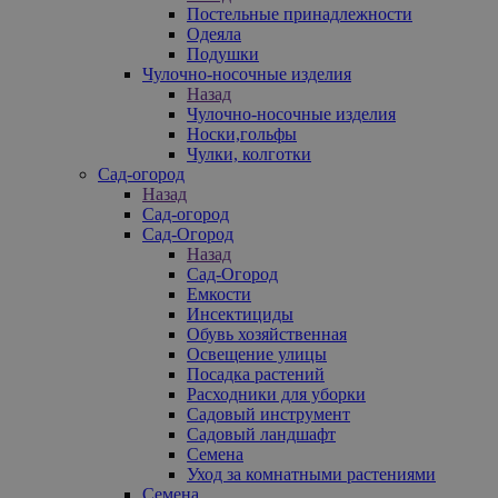
Постельные принадлежности
Одеяла
Подушки
Чулочно-носочные изделия
Назад
Чулочно-носочные изделия
Носки,гольфы
Чулки, колготки
Сад-огород
Назад
Сад-огород
Сад-Огород
Назад
Сад-Огород
Емкости
Инсектициды
Обувь хозяйственная
Освещение улицы
Посадка растений
Расходники для уборки
Садовый инструмент
Садовый ландшафт
Семена
Уход за комнатными растениями
Семена