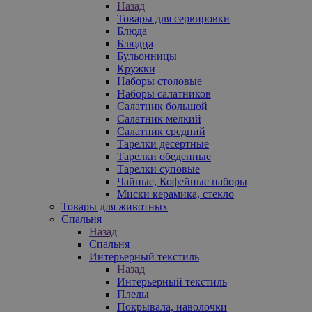
Назад
Товары для сервировки
Блюда
Блюдца
Бульонницы
Кружки
Наборы столовые
Наборы салатников
Салатник большой
Салатник мелкий
Салатник средний
Тарелки десертные
Тарелки обеденные
Тарелки суповые
Чайные, Кофейные наборы
Миски керамика, стекло
Товары для животных
Спальня
Назад
Спальня
Интерьерный текстиль
Назад
Интерьерный текстиль
Пледы
Покрывала, наволочки