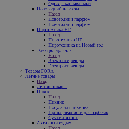
Одежда карнавальная
Новогодний парфюм
Назад
Новогодний парфюм
Новогодний парфюм
Пиротехника НГ
Назад
Пиротехника НГ
Пиротехника на Новый год
Электрогирлянды
Назад
Электрогирлянды
Электрогирлянды
Товары FORA
Летние товары
Назад
Летние товары
Пикник
Назад
Пикник
Посуда для пикника
Принадлежности для барбекю
Сумки-пикник
Активный отдых
Назад