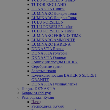
TULU PORSELEN Galaxy
TUDOR ENGLAND
DE'NASTIA Синий
LUMINARC Лондон Топаз
LUMINARC Лондон Топаз
TULU PORSELEN
TULU PORSELEN color
TULU PORSELEN Tutku
LUMINARC FRIENDS'TIME
LUMINARC AMMONITE
LUMINARC HARENA
DE'NASTIA Romeo
DE'NASTIA голубой
DE'NASTIA Оливки
Коллекция посуды LUCKY
Серебряные грани
Золотые грани
Коллекция посуды BAKER`S SECRET
GRANITE
DE'NASTIA Гусиная лапка
Посуда DE'NASTIA
Ковры от 699 руб
Распродажа. Кухня
Назад
Распродажа. Кухня