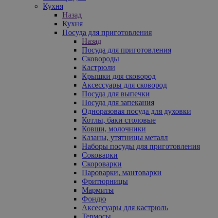
Кухня
Назад
Кухня
Посуда для приготовления
Назад
Посуда для приготовления
Сковороды
Кастрюли
Крышки для сковород
Аксессуары для сковород
Посуда для выпечки
Посуда для запекания
Одноразовая посуда для духовки
Котлы, баки столовые
Ковши, молочники
Казаны, утятницы металл
Наборы посуды для приготовления
Соковарки
Скороварки
Пароварки, мантоварки
Фритюрницы
Мармиты
Фондю
Аксессуары для кастрюль
Термосы