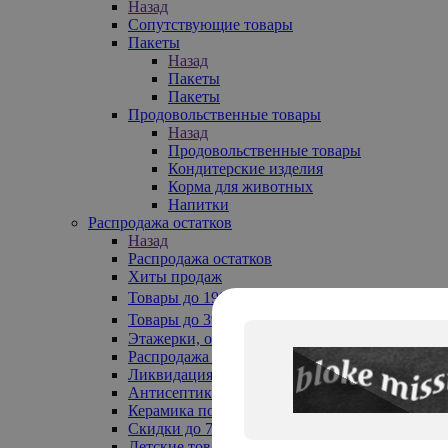
Назад
Сопутствующие товары
Пакеты
Назад
Пакеты
Пакеты
Продовольственные товары
Назад
Продовольственные товары
Кондитерские изделия
Корма для животных
Напитки
Распродажа остатков
Назад
Распродажа остатков
Хиты продаж
Товары до 199₽
Товары до 399₽
Этажерки, обувницы
Распродажа текстиля до -50%
Ликвидация до -70%
Антисептики
Керамика по 129 руб
Скидки до 70%
Детские товары