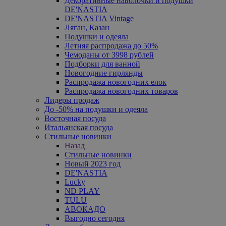
Декоративные наволочки и подушки
DE'NASTIA
DE'NASTIA Vintage
Ляган, Казан
Подушки и одеяла
Летняя распродажа до 50%
Чемоданы от 3998 рублей
Подборки для ванной
Новогодние гирлянды
Распродажа новогодних елок
Распродажа новогодних товаров
Лидеры продаж
До -50% на подушки и одеяла
Восточная посуда
Итальянская посуда
Стильные новинки
Назад
Стильные новинки
Новый 2023 год
DE'NASTIA
Lucky
ND PLAY
TULU
АВОКАДО
Выгодно сегодня