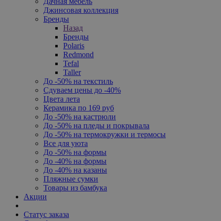
Дачная мебель
Джинсовая коллекция
Бренды
Назад
Бренды
Polaris
Redmond
Tefal
Taller
До -50% на текстиль
Сдуваем цены до -40%
Цвета лета
Керамика по 169 руб
До -50% на кастрюли
До -50% на пледы и покрывала
До -50% на термокружки и термосы
Все для уюта
До -50% на формы
До -40% на формы
До -40% на казаны
Пляжные сумки
Товары из бамбука
Акции
Статус заказа