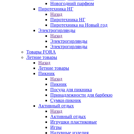
Новогодний парфюм
Пиротехника НГ
Назад
Пиротехника НГ
Пиротехника на Новый год
Электрогирлянды
Назад
Электрогирлянды
Электрогирлянды
Товары FORA
Летние товары
Назад
Летние товары
Пикник
Назад
Пикник
Посуда для пикника
Принадлежности для барбекю
Сумки-пикник
Активный отдых
Назад
Активный отдых
Игрушки пластиковые
Игры
Надувные изделия