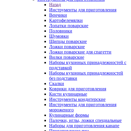
Назад
Инструменты для приготовления
Венчики
Картофелемялки
Лопатки поварские
Половники
Шумовки
Щипцы поварские
Ложки поварские
Ложки поварские для спагетти
Вилки поварские
Наборы кухонных принадлежностей с
подставкой
Наборы кухонных принадлежностей
без подставки
Скалки
Коврики для приготовления
Кисти кулинарные
Инструменты кондитерские
Инструменты для приготовления
мороженого
Кулинарные формы
Палочки, иглы, ложки специальные
Наборы для приготовления канапе
Приготовление яиц