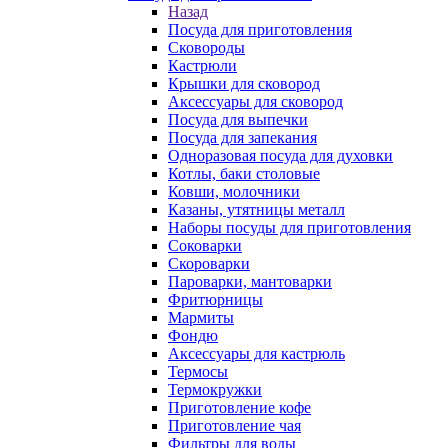
Назад
Посуда для приготовления
Сковороды
Кастрюли
Крышки для сковород
Аксессуары для сковород
Посуда для выпечки
Посуда для запекания
Одноразовая посуда для духовки
Котлы, баки столовые
Ковши, молочники
Казаны, утятницы металл
Наборы посуды для приготовления
Соковарки
Скороварки
Пароварки, мантоварки
Фритюрницы
Мармиты
Фондю
Аксессуары для кастрюль
Термосы
Термокружки
Приготовление кофе
Приготовление чая
Фильтры для воды