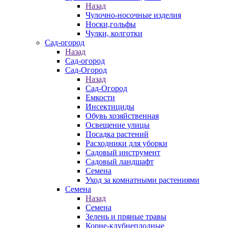
Назад
Чулочно-носочные изделия
Носки,гольфы
Чулки, колготки
Сад-огород
Назад
Сад-огород
Сад-Огород
Назад
Сад-Огород
Емкости
Инсектициды
Обувь хозяйственная
Освещение улицы
Посадка растений
Расходники для уборки
Садовый инструмент
Садовый ландшафт
Семена
Уход за комнатными растениями
Семена
Назад
Семена
Зелень и пряные травы
Корне-клубнеплодные