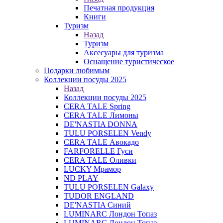
Печатная продукция
Книги
Туризм
Назад
Туризм
Аксесуары для туризма
Оснащение туристическое
Подарки любимым
Коллекции посуды 2025
Назад
Коллекции посуды 2025
CERA TALE Spring
CERA TALE Лимоны
DE'NASTIA DONNA
TULU PORSELEN Vendy
CERA TALE Авокадо
FARFORELLE Гуси
CERA TALE Оливки
LUCKY Мрамор
ND PLAY
TULU PORSELEN Galaxy
TUDOR ENGLAND
DE'NASTIA Синий
LUMINARC Лондон Топаз
LUMINARC Лондон Топаз