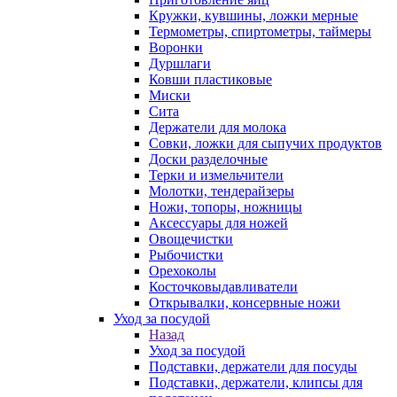
Кружки, кувшины, ложки мерные
Термометры, спиртометры, таймеры
Воронки
Дуршлаги
Ковши пластиковые
Миски
Сита
Держатели для молока
Совки, ложки для сыпучих продуктов
Доски разделочные
Терки и измельчители
Молотки, тендерайзеры
Ножи, топоры, ножницы
Аксессуары для ножей
Овощечистки
Рыбочистки
Орехоколы
Косточковыдавливатели
Открывалки, консервные ножи
Уход за посудой
Назад
Уход за посудой
Подставки, держатели для посуды
Подставки, держатели, клипсы для