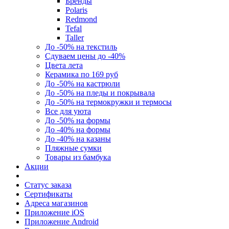
Бренды
Polaris
Redmond
Tefal
Taller
До -50% на текстиль
Сдуваем цены до -40%
Цвета лета
Керамика по 169 руб
До -50% на кастрюли
До -50% на пледы и покрывала
До -50% на термокружки и термосы
Все для уюта
До -50% на формы
До -40% на формы
До -40% на казаны
Пляжные сумки
Товары из бамбука
Акции
Статус заказа
Сертификаты
Адреса магазинов
Приложение iOS
Приложение Android