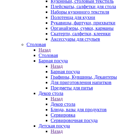
Кухонный, столовый текстиль
Плейсматы, салфетки для стола
Наборы кухонного текстиля
Полотенца для кухни
Рукавицы, фартуки, прихватки
Органайзеры, сумки, карманы
Скатерти, салфетки, клеенки
Аксессуары для стульев
Столовая
Назад
Столовая
Барная посуда
Назад
Барная посуда
Графины, Кувшины, Декантеры
Для приготовления напитков
Предметы для питья
Декор стола
Назад
Декор стола
Блюда, вазы для продуктов
Сервировка
Сервировочная посуда
Детская посуда
Назад