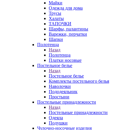
Майки
Одежда для дома
Трусы
Халаты
ТАПОЧКИ
Шарфы, палантины
Варежки, перчатки
Шапки
Полотенца
Назад
Полотенца
Платки носовые
Постельное белье
Назад
Постельное белье
Комплекты постельного белья
Наволочки
Пододеяльник
Простыни
Постельные принадлежности
Назад
Постельные принадлежности
Одеяла
Подушки
Чулочно-носочные изделия