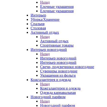
Назад
Елочные украшения
Елочные украшения
Интерьер
Уборка/Хранение
Спальня
Столовая
Активный отдых
Назад
Активный отдых
Спортивные товары
Интерьер новогодний
Назад
Интерьер новогодний
Интерьер новогодний
Свечи, подсвечники новогодние
Сувениры новогодние
Украшения из фольги
Кожгалантерея и одежда
Назад
Кожгалантерея и одежда
Одежда карнавальная
Новогодний парфюм
Назад
Новогодний парфюм