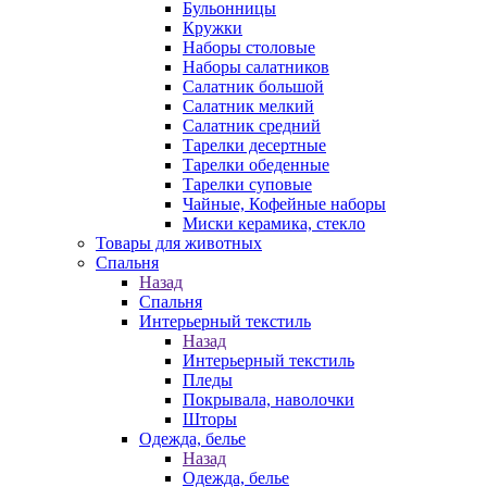
Бульонницы
Кружки
Наборы столовые
Наборы салатников
Салатник большой
Салатник мелкий
Салатник средний
Тарелки десертные
Тарелки обеденные
Тарелки суповые
Чайные, Кофейные наборы
Миски керамика, стекло
Товары для животных
Спальня
Назад
Спальня
Интерьерный текстиль
Назад
Интерьерный текстиль
Пледы
Покрывала, наволочки
Шторы
Одежда, белье
Назад
Одежда, белье