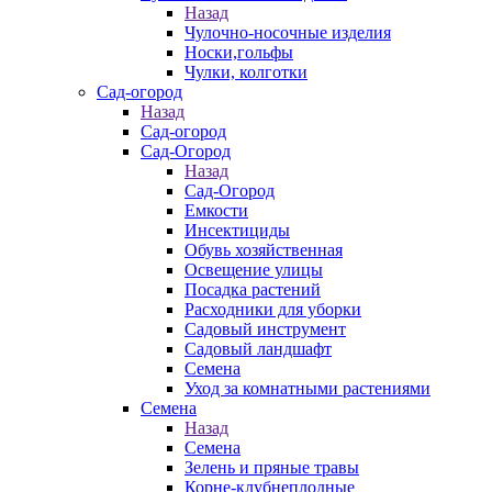
Назад
Чулочно-носочные изделия
Носки,гольфы
Чулки, колготки
Сад-огород
Назад
Сад-огород
Сад-Огород
Назад
Сад-Огород
Емкости
Инсектициды
Обувь хозяйственная
Освещение улицы
Посадка растений
Расходники для уборки
Садовый инструмент
Садовый ландшафт
Семена
Уход за комнатными растениями
Семена
Назад
Семена
Зелень и пряные травы
Корне-клубнеплодные