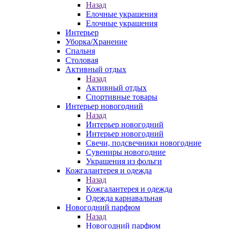
Назад
Елочные украшения
Елочные украшения
Интерьер
Уборка/Хранение
Спальня
Столовая
Активный отдых
Назад
Активный отдых
Спортивные товары
Интерьер новогодний
Назад
Интерьер новогодний
Интерьер новогодний
Свечи, подсвечники новогодние
Сувениры новогодние
Украшения из фольги
Кожгалантерея и одежда
Назад
Кожгалантерея и одежда
Одежда карнавальная
Новогодний парфюм
Назад
Новогодний парфюм