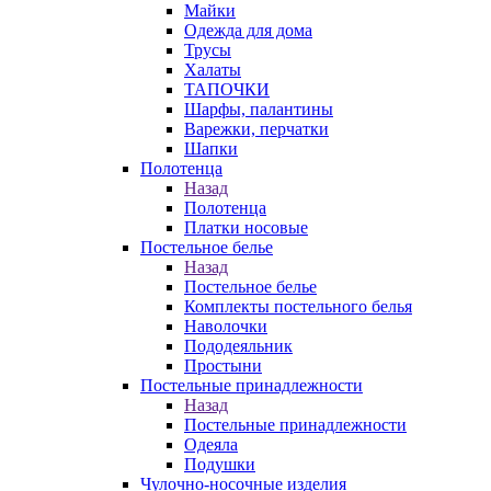
Майки
Одежда для дома
Трусы
Халаты
ТАПОЧКИ
Шарфы, палантины
Варежки, перчатки
Шапки
Полотенца
Назад
Полотенца
Платки носовые
Постельное белье
Назад
Постельное белье
Комплекты постельного белья
Наволочки
Пододеяльник
Простыни
Постельные принадлежности
Назад
Постельные принадлежности
Одеяла
Подушки
Чулочно-носочные изделия