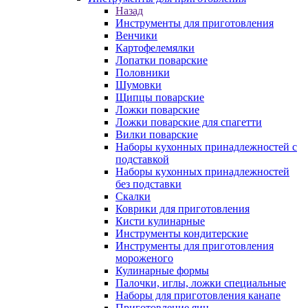
Назад
Инструменты для приготовления
Венчики
Картофелемялки
Лопатки поварские
Половники
Шумовки
Щипцы поварские
Ложки поварские
Ложки поварские для спагетти
Вилки поварские
Наборы кухонных принадлежностей с
подставкой
Наборы кухонных принадлежностей
без подставки
Скалки
Коврики для приготовления
Кисти кулинарные
Инструменты кондитерские
Инструменты для приготовления
мороженого
Кулинарные формы
Палочки, иглы, ложки специальные
Наборы для приготовления канапе
Приготовление яиц