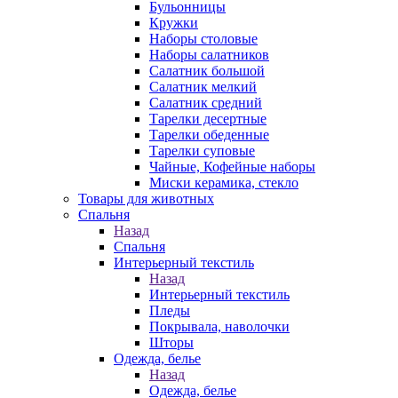
Бульонницы
Кружки
Наборы столовые
Наборы салатников
Салатник большой
Салатник мелкий
Салатник средний
Тарелки десертные
Тарелки обеденные
Тарелки суповые
Чайные, Кофейные наборы
Миски керамика, стекло
Товары для животных
Спальня
Назад
Спальня
Интерьерный текстиль
Назад
Интерьерный текстиль
Пледы
Покрывала, наволочки
Шторы
Одежда, белье
Назад
Одежда, белье