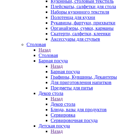
Кухонный, столовый текстиль
Плейсматы, салфетки для стола
Наборы кухонного текстиля
Полотенца для кухни
Рукавицы, фартуки, прихватки
Органайзеры, сумки, карманы
Скатерти, салфетки, клеенки
Аксессуары для стульев
Столовая
Назад
Столовая
Барная посуда
Назад
Барная посуда
Графины, Кувшины, Декантеры
Для приготовления напитков
Предметы для питья
Декор стола
Назад
Декор стола
Блюда, вазы для продуктов
Сервировка
Сервировочная посуда
Детская посуда
Назад