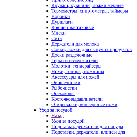
Кружки, кувшины, ложки мерные
Термометры, спиртометры, таймеры
Воронки
Дуршлаги
Ковши пластиковые
Миски
Сита
Держатели для молока
Совки, ложки для сыпучих продуктов
Доски разделочные
Терки и измельчители
Молотки, тендерайзеры
Ножи, топоры, ножницы
Аксессуары для ножей
Овощечистки
Рыбочистки
Орехоколы
Косточковыдавливатели
Открывалки, консервные ножи
Уход за посудой
Назад
Уход за посудой
Подставки, держатели для посуды
Подставки, держатели, клипсы для