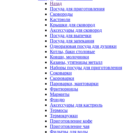
Назад
Посуда для приготовления
Сковороды
Кастрюли
Крышки для сковород
Аксессуары для сковород
Посуда для выпечки
Посуда для запекания
Одноразовая посуда для духовки
Котлы, баки столовые
Ковши, молочники
Казаны, утятницы металл
Наборы посуды для приготовления
Соковарки
Скороварки
Пароварки, мантоварки
Фритюрницы
Мармиты
Фондю
Аксессуары для кастрюль
Термосы
Термокружки
Приготовление кофе
Приготовление чая
Фильтры для воды