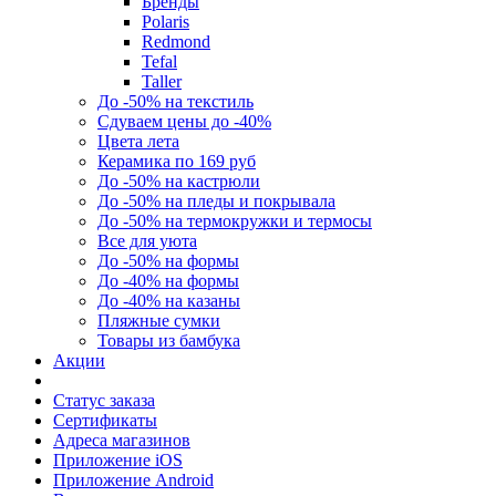
Бренды
Polaris
Redmond
Tefal
Taller
До -50% на текстиль
Сдуваем цены до -40%
Цвета лета
Керамика по 169 руб
До -50% на кастрюли
До -50% на пледы и покрывала
До -50% на термокружки и термосы
Все для уюта
До -50% на формы
До -40% на формы
До -40% на казаны
Пляжные сумки
Товары из бамбука
Акции
Статус заказа
Сертификаты
Адреса магазинов
Приложение iOS
Приложение Android