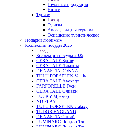
Печатная продукция
Книги
Туризм
Назад
Туризм
Аксесуары для туризма
Оснащение туристическое
Подарки любимым
Коллекции посуды 2025
Назад
Коллекции посуды 2025
CERA TALE Spring
CERA TALE Лимоны
DE'NASTIA DONNA
TULU PORSELEN Vendy
CERA TALE Авокадо
FARFORELLE Гуси
CERA TALE Оливки
LUCKY Мрамор
ND PLAY
TULU PORSELEN Galaxy
TUDOR ENGLAND
DE'NASTIA Синий
LUMINARC Лондон Топаз
LUMINARC Лондон Топаз