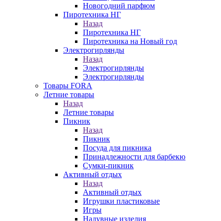
Новогодний парфюм
Пиротехника НГ
Назад
Пиротехника НГ
Пиротехника на Новый год
Электрогирлянды
Назад
Электрогирлянды
Электрогирлянды
Товары FORA
Летние товары
Назад
Летние товары
Пикник
Назад
Пикник
Посуда для пикника
Принадлежности для барбекю
Сумки-пикник
Активный отдых
Назад
Активный отдых
Игрушки пластиковые
Игры
Надувные изделия