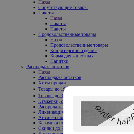
Назад
Сопутствующие товары
Пакеты
Назад
Пакеты
Пакеты
Продовольственные товары
Назад
Продовольственные товары
Кондитерские изделия
Корма для животных
Напитки
Распродажа остатков
Назад
Распродажа остатков
Хиты продаж
Товары до 199₽
Товары до 399₽
Этажерки, обувницы
Распродажа текстиля до -50%
Ликвидация до -70%
Антисептики
Керамика по 129 руб
Скидки до 70%
Детские товары