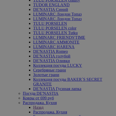
TULU PORSELEN Galaxy
TUDOR ENGLAND
DE'NASTIA Синий
LUMINARC Лондон Топаз
LUMINARC Лондон Топаз
TULU PORSELEN
TULU PORSELEN color
TULU PORSELEN Tutku
LUMINARC FRIENDS'TIME
LUMINARC AMMONITE
LUMINARC HARENA
DE'NASTIA Romeo
DE'NASTIA голубой
DE'NASTIA Оливки
Коллекция посуды LUCKY
Серебряные грани
Золотые грани
Коллекция посуды BAKER`S SECRET
GRANITE
DE'NASTIA Гусиная лапка
Посуда DE'NASTIA
Ковры от 699 руб
Распродажа. Кухня
Назад
Распродажа. Кухня