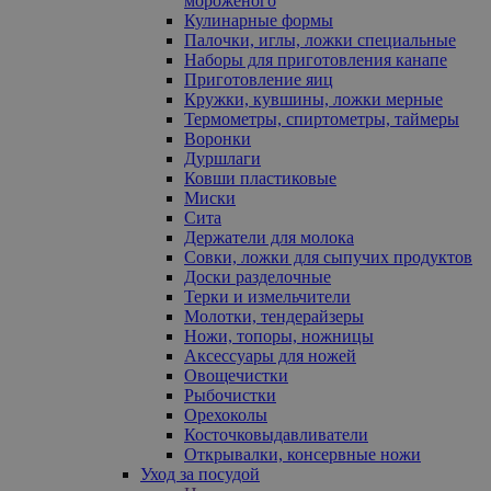
мороженого
Кулинарные формы
Палочки, иглы, ложки специальные
Наборы для приготовления канапе
Приготовление яиц
Кружки, кувшины, ложки мерные
Термометры, спиртометры, таймеры
Воронки
Дуршлаги
Ковши пластиковые
Миски
Сита
Держатели для молока
Совки, ложки для сыпучих продуктов
Доски разделочные
Терки и измельчители
Молотки, тендерайзеры
Ножи, топоры, ножницы
Аксессуары для ножей
Овощечистки
Рыбочистки
Орехоколы
Косточковыдавливатели
Открывалки, консервные ножи
Уход за посудой