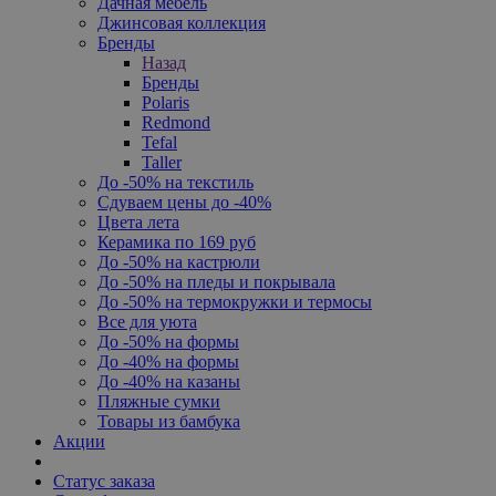
Дачная мебель
Джинсовая коллекция
Бренды
Назад
Бренды
Polaris
Redmond
Tefal
Taller
До -50% на текстиль
Сдуваем цены до -40%
Цвета лета
Керамика по 169 руб
До -50% на кастрюли
До -50% на пледы и покрывала
До -50% на термокружки и термосы
Все для уюта
До -50% на формы
До -40% на формы
До -40% на казаны
Пляжные сумки
Товары из бамбука
Акции
Статус заказа