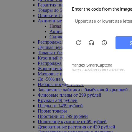
Гарантия низкой цены
Товары до 500 руб
Оливки и Лимоны
Акционные товары
Назад
Акционные товары
Скидка 20% по промокоду
Распродажа! Ульяновск до -70%
Лучшая цена
Товары с бесплатной доставкой
Кухонный текстиль
Распродажа до -50%
Жаропрочная посуда
Махровые полотенца
До -50% на ковры
Наборы посуды FORA
Заварочные чайники с бамбуковой крышкой
Флисовые пледы от 299 рублей
Кружки 249 рублей
Пледы от 1499 рублей
Промо товары
Простыни от 799 рублей
Полотенце кухонное от 69 рублей
Декоративные растения от 439 рублей