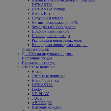
Декоративные наволочки и подушки
DE'NASTIA
DE'NASTIA Vintage
Ляган, Казан
Подушки и одеяла
Летняя распродажа до 50%
Чемоданы от 3998 рублей
Подборки для ванной
Новогодние гирлянды
Распродажа новогодних елок
Распродажа новогодних товаров
Лидеры продаж
До -50% на подушки и одеяла
Восточная посуда
Итальянская посуда
Стильные новинки
Назад
Стильные новинки
Новый 2023 год
DE'NASTIA
Lucky
ND PLAY
TULU
АВОКАДО
Выгодно сегодня