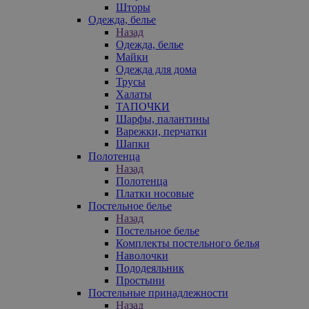
Шторы
Одежда, белье
Назад
Одежда, белье
Майки
Одежда для дома
Трусы
Халаты
ТАПОЧКИ
Шарфы, палантины
Варежки, перчатки
Шапки
Полотенца
Назад
Полотенца
Платки носовые
Постельное белье
Назад
Постельное белье
Комплекты постельного белья
Наволочки
Пододеяльник
Простыни
Постельные принадлежности
Назад