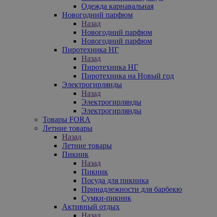
Одежда карнавальная
Новогодний парфюм
Назад
Новогодний парфюм
Новогодний парфюм
Пиротехника НГ
Назад
Пиротехника НГ
Пиротехника на Новый год
Электрогирлянды
Назад
Электрогирлянды
Электрогирлянды
Товары FORA
Летние товары
Назад
Летние товары
Пикник
Назад
Пикник
Посуда для пикника
Принадлежности для барбекю
Сумки-пикник
Активный отдых
Назад