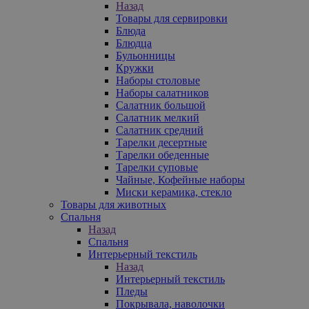
Назад
Товары для сервировки
Блюда
Блюдца
Бульонницы
Кружки
Наборы столовые
Наборы салатников
Салатник большой
Салатник мелкий
Салатник средний
Тарелки десертные
Тарелки обеденные
Тарелки суповые
Чайные, Кофейные наборы
Миски керамика, стекло
Товары для животных
Спальня
Назад
Спальня
Интерьерный текстиль
Назад
Интерьерный текстиль
Пледы
Покрывала, наволочки