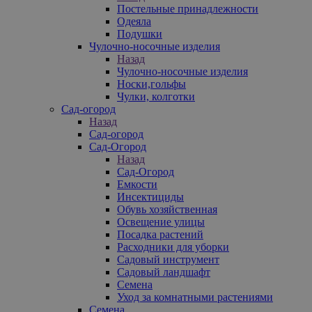
Постельные принадлежности
Одеяла
Подушки
Чулочно-носочные изделия
Назад
Чулочно-носочные изделия
Носки,гольфы
Чулки, колготки
Сад-огород
Назад
Сад-огород
Сад-Огород
Назад
Сад-Огород
Емкости
Инсектициды
Обувь хозяйственная
Освещение улицы
Посадка растений
Расходники для уборки
Садовый инструмент
Садовый ландшафт
Семена
Уход за комнатными растениями
Семена