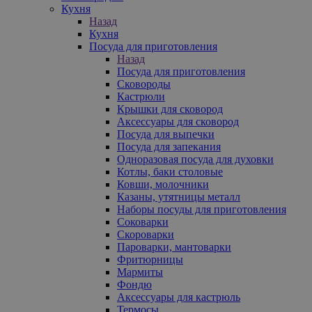
Кухня
Назад
Кухня
Посуда для приготовления
Назад
Посуда для приготовления
Сковороды
Кастрюли
Крышки для сковород
Аксессуары для сковород
Посуда для выпечки
Посуда для запекания
Одноразовая посуда для духовки
Котлы, баки столовые
Ковши, молочники
Казаны, утятницы металл
Наборы посуды для приготовления
Соковарки
Скороварки
Пароварки, мантоварки
Фритюрницы
Мармиты
Фондю
Аксессуары для кастрюль
Термосы