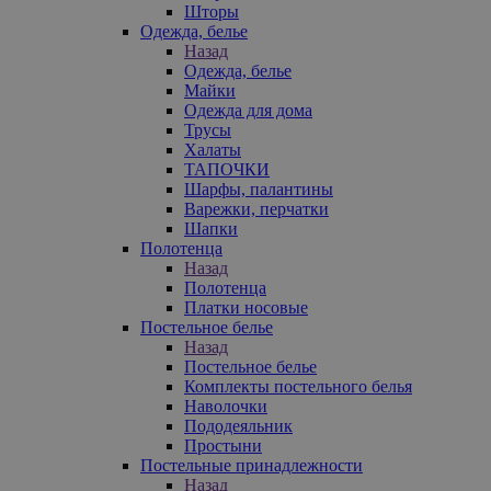
Шторы
Одежда, белье
Назад
Одежда, белье
Майки
Одежда для дома
Трусы
Халаты
ТАПОЧКИ
Шарфы, палантины
Варежки, перчатки
Шапки
Полотенца
Назад
Полотенца
Платки носовые
Постельное белье
Назад
Постельное белье
Комплекты постельного белья
Наволочки
Пододеяльник
Простыни
Постельные принадлежности
Назад