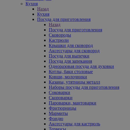
Кухня
Назад
Кухня
Посуда для приготовления
Назад
Посуда для приготовления
Сковороды
Кастрюли
Крышки для сковород
Аксессуары для сковород
Посуда для выпечки
Посуда для запекания
Одноразовая посуда для духовки
Котлы, баки столовые
Ковши, молочники
Казаны, утятницы металл
Наборы посуды для приготовления
Соковарки
Скороварки
Пароварки, мантоварки
Фритюрницы
Мармиты
Фондю
Аксессуары для кастрюль
Термосы