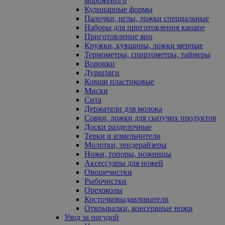
мороженого
Кулинарные формы
Палочки, иглы, ложки специальные
Наборы для приготовления канапе
Приготовление яиц
Кружки, кувшины, ложки мерные
Термометры, спиртометры, таймеры
Воронки
Дуршлаги
Ковши пластиковые
Миски
Сита
Держатели для молока
Совки, ложки для сыпучих продуктов
Доски разделочные
Терки и измельчители
Молотки, тендерайзеры
Ножи, топоры, ножницы
Аксессуары для ножей
Овощечистки
Рыбочистки
Орехоколы
Косточковыдавливатели
Открывалки, консервные ножи
Уход за посудой