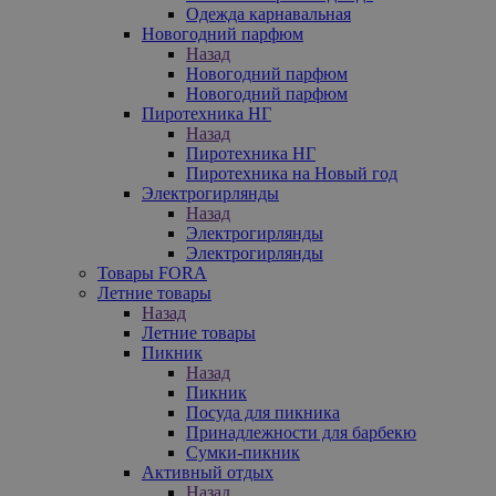
Одежда карнавальная
Новогодний парфюм
Назад
Новогодний парфюм
Новогодний парфюм
Пиротехника НГ
Назад
Пиротехника НГ
Пиротехника на Новый год
Электрогирлянды
Назад
Электрогирлянды
Электрогирлянды
Товары FORA
Летние товары
Назад
Летние товары
Пикник
Назад
Пикник
Посуда для пикника
Принадлежности для барбекю
Сумки-пикник
Активный отдых
Назад