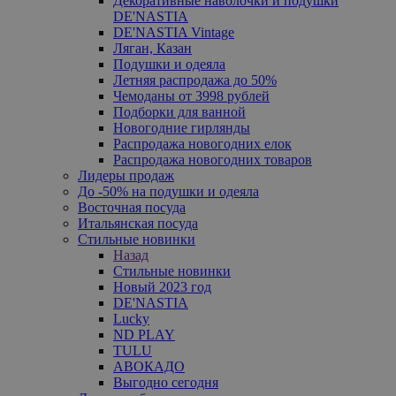
Декоративные наволочки и подушки
DE'NASTIA
DE'NASTIA Vintage
Ляган, Казан
Подушки и одеяла
Летняя распродажа до 50%
Чемоданы от 3998 рублей
Подборки для ванной
Новогодние гирлянды
Распродажа новогодних елок
Распродажа новогодних товаров
Лидеры продаж
До -50% на подушки и одеяла
Восточная посуда
Итальянская посуда
Стильные новинки
Назад
Стильные новинки
Новый 2023 год
DE'NASTIA
Lucky
ND PLAY
TULU
АВОКАДО
Выгодно сегодня