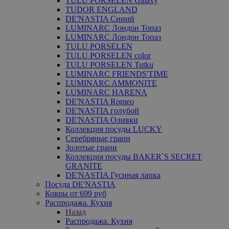
TULU PORSELEN Galaxy
TUDOR ENGLAND
DE'NASTIA Синий
LUMINARC Лондон Топаз
LUMINARC Лондон Топаз
TULU PORSELEN
TULU PORSELEN color
TULU PORSELEN Tutku
LUMINARC FRIENDS'TIME
LUMINARC AMMONITE
LUMINARC HARENA
DE'NASTIA Romeo
DE'NASTIA голубой
DE'NASTIA Оливки
Коллекция посуды LUCKY
Серебряные грани
Золотые грани
Коллекция посуды BAKER`S SECRET
GRANITE
DE'NASTIA Гусиная лапка
Посуда DE'NASTIA
Ковры от 699 руб
Распродажа. Кухня
Назад
Распродажа. Кухня