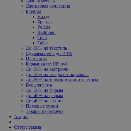
Дачная мебель
Джинсовая коллекция
Бренды
Назад
Бренды
Polaris
Redmond
Tefal
Taller
До -50% на текстиль
Сдуваем цены до -40%
Цвета лета
Керамика по 169 руб
До -50% на кастрюли
До -50% на пледы и покрывала
До -50% на термокружки и термосы
Все для уюта
До -50% на формы
До -40% на формы
До -40% на казаны
Пляжные сумки
Товары из бамбука
Акции
Статус заказа