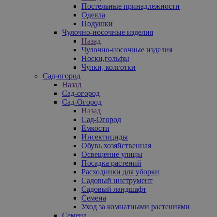
Постельные принадлежности
Одеяла
Подушки
Чулочно-носочные изделия
Назад
Чулочно-носочные изделия
Носки,гольфы
Чулки, колготки
Сад-огород
Назад
Сад-огород
Сад-Огород
Назад
Сад-Огород
Емкости
Инсектициды
Обувь хозяйственная
Освещение улицы
Посадка растений
Расходники для уборки
Садовый инструмент
Садовый ландшафт
Семена
Уход за комнатными растениями
Семена