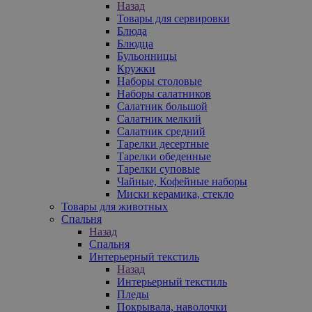
Назад
Товары для сервировки
Блюда
Блюдца
Бульонницы
Кружки
Наборы столовые
Наборы салатников
Салатник большой
Салатник мелкий
Салатник средний
Тарелки десертные
Тарелки обеденные
Тарелки суповые
Чайные, Кофейные наборы
Миски керамика, стекло
Товары для животных
Спальня
Назад
Спальня
Интерьерный текстиль
Назад
Интерьерный текстиль
Пледы
Покрывала, наволочки