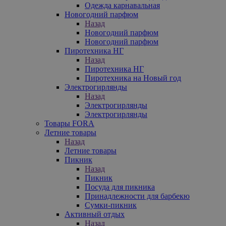
Одежда карнавальная
Новогодний парфюм
Назад
Новогодний парфюм
Новогодний парфюм
Пиротехника НГ
Назад
Пиротехника НГ
Пиротехника на Новый год
Электрогирлянды
Назад
Электрогирлянды
Электрогирлянды
Товары FORA
Летние товары
Назад
Летние товары
Пикник
Назад
Пикник
Посуда для пикника
Принадлежности для барбекю
Сумки-пикник
Активный отдых
Назад