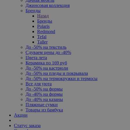
Дачная мебель
Джинсовая коллекция
Бренды
Назад
Бренды
Polaris
Redmond
Tefal
Taller
До -50% на текстиль
Сдуваем цены до -40%
Цвета лета
Керамика по 169 руб
До -50% на кастрюли
До -50% на пледы и покрывала
До -50% на термокружки и термосы
Все для уюта
До -50% на формы
До -40% на формы
До -40% на казаны
Пляжные сумки
Товары из бамбука
Акции
Статус заказа