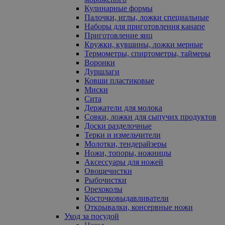
Кулинарные формы
Палочки, иглы, ложки специальные
Наборы для приготовления канапе
Приготовление яиц
Кружки, кувшины, ложки мерные
Термометры, спиртометры, таймеры
Воронки
Дуршлаги
Ковши пластиковые
Миски
Сита
Держатели для молока
Совки, ложки для сыпучих продуктов
Доски разделочные
Терки и измельчители
Молотки, тендерайзеры
Ножи, топоры, ножницы
Аксессуары для ножей
Овощечистки
Рыбочистки
Орехоколы
Косточковыдавливатели
Открывалки, консервные ножи
Уход за посудой