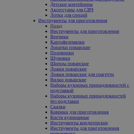
Детские контейнеры
Аксессуары для СВЧ
Лотки для специй
Инструменты для приготовления
Назад
Инструменты для приготовления
Венчики
Картофелемялки
Лопатки поварские
Половники
Шумовки
Щипцы поварские
Ложки поварские
Ложки поварские для спагетти
Вилки поварские
Наборы кухонных принадлежностей с
подставкой
Наборы кухонных принадлежностей
без подставки
Скалки
Коврики для приготовления
Кисти кулинарные
Инструменты кондитерские
Инструменты для приготовления
мороженого