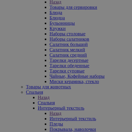
Назад
Товары для сервировки
Блюда
Блюдца
Бульонницы
Кружки
Наборы столовые
Наборы салатников
Салатник большой
Салатник мелкий
Салатник средний
Тарелки десертные
Тарелки обеденные
Тарелки суповые
Чайные, Кофейные наборы
Миски керамика, стекло
Товары для животных
Спальня
Назад
Спальня
Интерьерный текстиль
Назад
Интерьерный текстиль
Пледы
Покрывала, наволочки