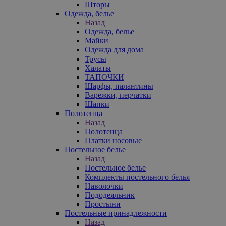
Шторы
Одежда, белье
Назад
Одежда, белье
Майки
Одежда для дома
Трусы
Халаты
ТАПОЧКИ
Шарфы, палантины
Варежки, перчатки
Шапки
Полотенца
Назад
Полотенца
Платки носовые
Постельное белье
Назад
Постельное белье
Комплекты постельного белья
Наволочки
Пододеяльник
Простыни
Постельные принадлежности
Назад