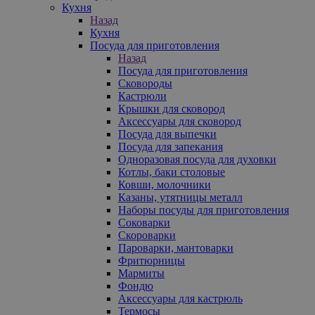
Кухня
Назад
Кухня
Посуда для приготовления
Назад
Посуда для приготовления
Сковороды
Кастрюли
Крышки для сковород
Аксессуары для сковород
Посуда для выпечки
Посуда для запекания
Одноразовая посуда для духовки
Котлы, баки столовые
Ковши, молочники
Казаны, утятницы металл
Наборы посуды для приготовления
Соковарки
Скороварки
Пароварки, мантоварки
Фритюрницы
Мармиты
Фондю
Аксессуары для кастрюль
Термосы