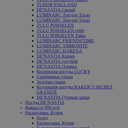
TUDOR ENGLAND
DE'NASTIA Синий
LUMINARC Лондон Топаз
LUMINARC Лондон Топаз
TULU PORSELEN
TULU PORSELEN color
TULU PORSELEN Tutku
LUMINARC FRIENDS'TIME
LUMINARC AMMONITE
LUMINARC HARENA
DE'NASTIA Romeo
DE'NASTIA голубой
DE'NASTIA Оливки
Коллекция посуды LUCKY
Серебряные грани
Золотые грани
Коллекция посуды BAKER`S SECRET
GRANITE
DE'NASTIA Гусиная лапка
Посуда DE'NASTIA
Ковры от 699 руб
Распродажа. Кухня
Назад
Распродажа. Кухня