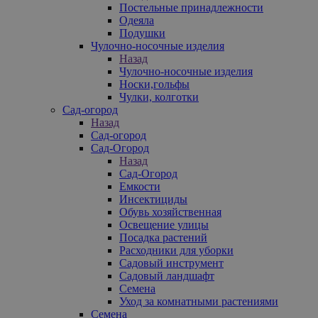
Постельные принадлежности
Одеяла
Подушки
Чулочно-носочные изделия
Назад
Чулочно-носочные изделия
Носки,гольфы
Чулки, колготки
Сад-огород
Назад
Сад-огород
Сад-Огород
Назад
Сад-Огород
Емкости
Инсектициды
Обувь хозяйственная
Освещение улицы
Посадка растений
Расходники для уборки
Садовый инструмент
Садовый ландшафт
Семена
Уход за комнатными растениями
Семена