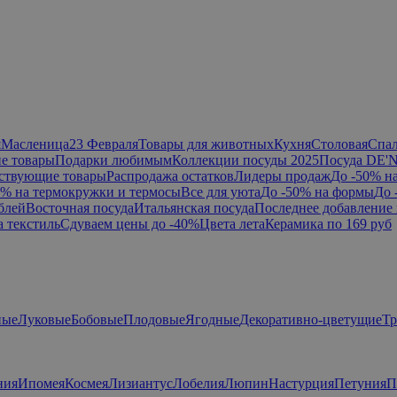
я
Масленица
23 Февраля
Товары для животных
Кухня
Столовая
Спа
е товары
Подарки любимым
Коллекции посуды 2025
Посуда DE'
ствующие товары
Распродажа остатков
Лидеры продаж
До -50% н
0% на термокружки и термосы
Все для уюта
До -50% на формы
До 
блей
Восточная посуда
Итальянская посуда
Последнее добавление 
а текстиль
Сдуваем цены до -40%
Цвета лета
Керамика по 169 руб
ные
Луковые
Бобовые
Плодовые
Ягодные
Декоративно-цветущие
Т
ния
Ипомея
Космея
Лизиантус
Лобелия
Люпин
Настурция
Петуния
П