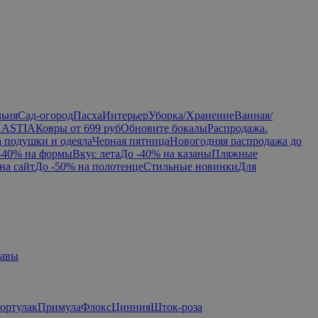
льня
Сад-огород
Пасха
Интерьер
Уборка/Хранение
Ванная/
NASTIA
Ковры от 699 руб
Обновите бокалы
Распродажа.
а подушки и одеяла
Черная пятница
Новогодняя распродажа до
-40% на формы
Вкус лета
До -40% на казаны
Пляжные
на сайт
До -50% на полотенце
Стильные новинки
Для
равы
ортулак
Примула
Флокс
Цинния
Шток-роза