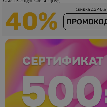
-
Семена Календула 0,5г Тач оф Ред