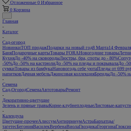
Отложенные
0
Избранное
0
Корзина
Главная
-
Каталог
-
Сад-огород
Новинки
ТОП продаж
Подарки на новый год
8 Марта
14 Феврал
Баня
Подарочные карты
Товары FORA
Новогодние товары
Летни
Кухня
До -40% на сковороды
Люстры, бра, споты до - 80%
Сопут
-50%
До -50% на кастрюли
До -50% на пледы и покрывала
До -5
сумки
Товары из бамбука
Нановогодь себе уюта
Пледы от 699 ру
напитков
Дачная мебель
Джинсовая коллекция
Бренды
До -50% н
-
Семена
Сад-Огород
Семена
Автотовары
Ремонт
-
Декоративно-цветущие
Зелень и пряные травы
Корне-клубнеплодные
Листовые-капуст
-
Календула
Цветущие-прочее
Алиссум
Антирринум
Астра
Бархатцы/
тагетес
Бегония
Василек
Вербена
Виола
Гвоздика
Георгина
Глокси