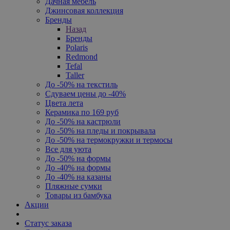
Дачная мебель
Джинсовая коллекция
Бренды
Назад
Бренды
Polaris
Redmond
Tefal
Taller
До -50% на текстиль
Сдуваем цены до -40%
Цвета лета
Керамика по 169 руб
До -50% на кастрюли
До -50% на пледы и покрывала
До -50% на термокружки и термосы
Все для уюта
До -50% на формы
До -40% на формы
До -40% на казаны
Пляжные сумки
Товары из бамбука
Акции
Статус заказа