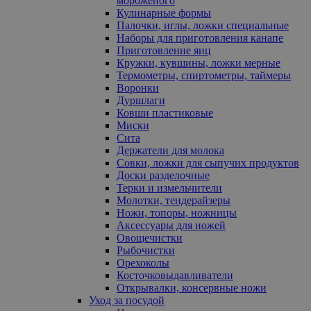
мороженого
Кулинарные формы
Палочки, иглы, ложки специальные
Наборы для приготовления канапе
Приготовление яиц
Кружки, кувшины, ложки мерные
Термометры, спиртометры, таймеры
Воронки
Дуршлаги
Ковши пластиковые
Миски
Сита
Держатели для молока
Совки, ложки для сыпучих продуктов
Доски разделочные
Терки и измельчители
Молотки, тендерайзеры
Ножи, топоры, ножницы
Аксессуары для ножей
Овощечистки
Рыбочистки
Орехоколы
Косточковыдавливатели
Открывалки, консервные ножи
Уход за посудой