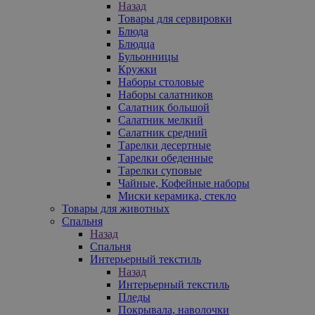
Назад
Товары для сервировки
Блюда
Блюдца
Бульонницы
Кружки
Наборы столовые
Наборы салатников
Салатник большой
Салатник мелкий
Салатник средний
Тарелки десертные
Тарелки обеденные
Тарелки суповые
Чайные, Кофейные наборы
Миски керамика, стекло
Товары для животных
Спальня
Назад
Спальня
Интерьерный текстиль
Назад
Интерьерный текстиль
Пледы
Покрывала, наволочки