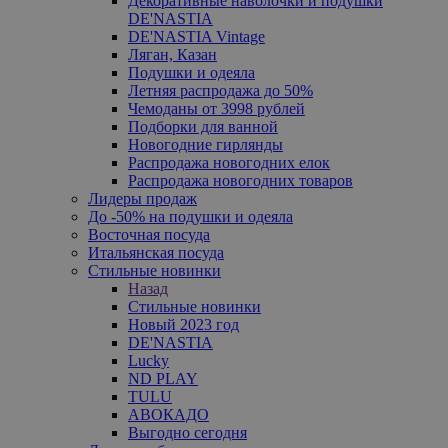
Декоративные наволочки и подушки
DE'NASTIA
DE'NASTIA Vintage
Ляган, Казан
Подушки и одеяла
Летняя распродажа до 50%
Чемоданы от 3998 рублей
Подборки для ванной
Новогодние гирлянды
Распродажа новогодних елок
Распродажа новогодних товаров
Лидеры продаж
До -50% на подушки и одеяла
Восточная посуда
Итальянская посуда
Стильные новинки
Назад
Стильные новинки
Новый 2023 год
DE'NASTIA
Lucky
ND PLAY
TULU
АВОКАДО
Выгодно сегодня