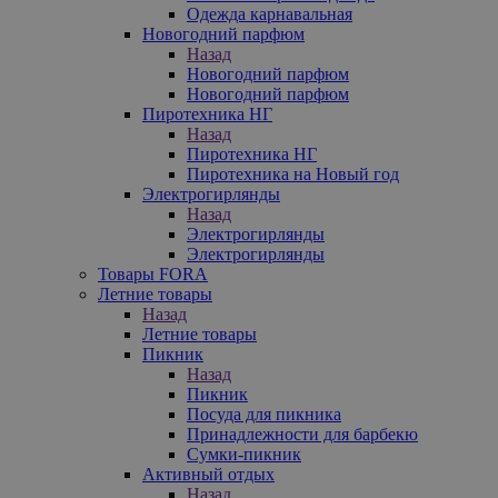
Одежда карнавальная
Новогодний парфюм
Назад
Новогодний парфюм
Новогодний парфюм
Пиротехника НГ
Назад
Пиротехника НГ
Пиротехника на Новый год
Электрогирлянды
Назад
Электрогирлянды
Электрогирлянды
Товары FORA
Летние товары
Назад
Летние товары
Пикник
Назад
Пикник
Посуда для пикника
Принадлежности для барбекю
Сумки-пикник
Активный отдых
Назад