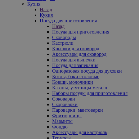
Кухня
Назад
Кухня
Посуда для приготовления
Назад
Посуда для приготовления
Сковороды
Кастрюли
Крышки для сковород
Аксессуары для сковород
Посуда для выпечки
Посуда для запекания
Одноразовая посуда для духовки
Котлы, баки столовые
Ковши, молочники
Казаны, утятницы металл
Наборы посуды для приготовления
Соковарки
Скороварки
Пароварки, мантоварки
Фритюрницы
Мармиты
Фондю
Аксессуары для кастрюль
Термосы