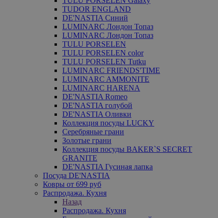
TULU PORSELEN Galaxy
TUDOR ENGLAND
DE'NASTIA Синий
LUMINARC Лондон Топаз
LUMINARC Лондон Топаз
TULU PORSELEN
TULU PORSELEN color
TULU PORSELEN Tutku
LUMINARC FRIENDS'TIME
LUMINARC AMMONITE
LUMINARC HARENA
DE'NASTIA Romeo
DE'NASTIA голубой
DE'NASTIA Оливки
Коллекция посуды LUCKY
Серебряные грани
Золотые грани
Коллекция посуды BAKER`S SECRET
GRANITE
DE'NASTIA Гусиная лапка
Посуда DE'NASTIA
Ковры от 699 руб
Распродажа. Кухня
Назад
Распродажа. Кухня