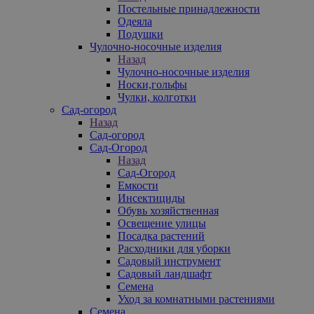
Постельные принадлежности
Одеяла
Подушки
Чулочно-носочные изделия
Назад
Чулочно-носочные изделия
Носки,гольфы
Чулки, колготки
Сад-огород
Назад
Сад-огород
Сад-Огород
Назад
Сад-Огород
Емкости
Инсектициды
Обувь хозяйственная
Освещение улицы
Посадка растений
Расходники для уборки
Садовый инструмент
Садовый ландшафт
Семена
Уход за комнатными растениями
Семена