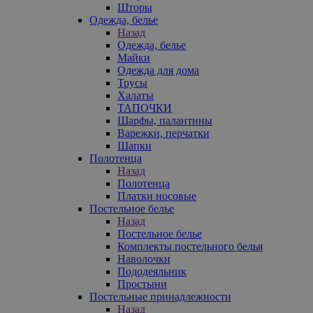
Шторы
Одежда, белье
Назад
Одежда, белье
Майки
Одежда для дома
Трусы
Халаты
ТАПОЧКИ
Шарфы, палантины
Варежки, перчатки
Шапки
Полотенца
Назад
Полотенца
Платки носовые
Постельное белье
Назад
Постельное белье
Комплекты постельного белья
Наволочки
Пододеяльник
Простыни
Постельные принадлежности
Назад