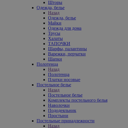
Шторы
Одежда, белье
Назад
Одежда, белье
Майки
Одежда для дома
Трусы
Халаты
ТАПОЧКИ
Шарфы, палантины
Варежки, перчатки
Шапки
Полотенца
Назад
Полотенца
Платки носовые
Постельное белье
Назад
Постельное белье
Комплекты постельного белья
Наволочки
Пододеяльник
Простыни
Постельные принадлежности
Назад