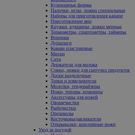
Кулинарные формы
Палочки, иглы, ложки специальные
Наборы для приготовления канапе
Приготовление яиц
Кружки, кувшины, ложки мерные
Термометры, спиртометры, таймеры
Воронки
Дуршлаги
Ковши пластиковые
Миски
Сита
Держатели для молока
Совки, ложки для сыпучих продуктов
Доски разделочные
Терки и измельчители
Молотки, тендерайзеры
Ножи, топоры, ножницы
Аксессуары для ножей
Овощечистки
Рыбочистки
Орехоколы
Косточковыдавливатели
Открывалки, консервные ножи
Уход за посудой