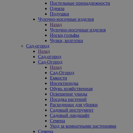
Постельные принадлежности
Одеяла
Подушки
Чулочно-носочные изделия
Назад
Чулочно-носочные изделия
Носки,гольфы
Чулки, колготки
Сад-огород
Назад
Сад-огород
Сад-Огород
Назад
Сад-Огород
Емкости
Инсектициды
Обувь хозяйственная
Освещение улицы
Посадка растений
Расходники для уборки
Садовый инструмент
Садовый ландшафт
Семена
Уход за комнатными растениями
Семена