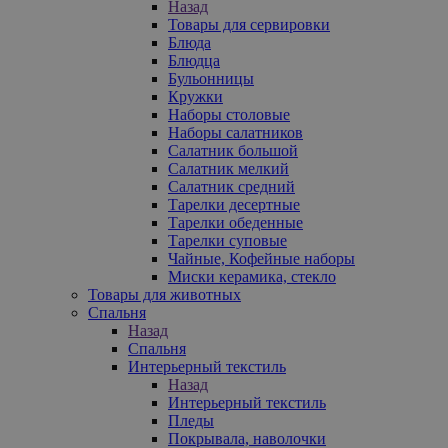
Назад
Товары для сервировки
Блюда
Блюдца
Бульонницы
Кружки
Наборы столовые
Наборы салатников
Салатник большой
Салатник мелкий
Салатник средний
Тарелки десертные
Тарелки обеденные
Тарелки суповые
Чайные, Кофейные наборы
Миски керамика, стекло
Товары для животных
Спальня
Назад
Спальня
Интерьерный текстиль
Назад
Интерьерный текстиль
Пледы
Покрывала, наволочки