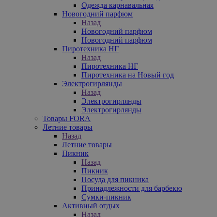
Одежда карнавальная
Новогодний парфюм
Назад
Новогодний парфюм
Новогодний парфюм
Пиротехника НГ
Назад
Пиротехника НГ
Пиротехника на Новый год
Электрогирлянды
Назад
Электрогирлянды
Электрогирлянды
Товары FORA
Летние товары
Назад
Летние товары
Пикник
Назад
Пикник
Посуда для пикника
Принадлежности для барбекю
Сумки-пикник
Активный отдых
Назад