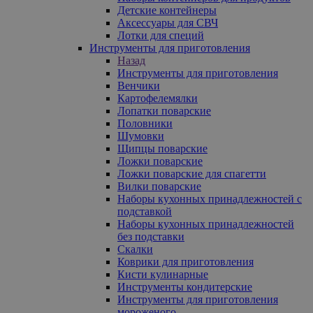
Детские контейнеры
Аксессуары для СВЧ
Лотки для специй
Инструменты для приготовления
Назад
Инструменты для приготовления
Венчики
Картофелемялки
Лопатки поварские
Половники
Шумовки
Щипцы поварские
Ложки поварские
Ложки поварские для спагетти
Вилки поварские
Наборы кухонных принадлежностей с
подставкой
Наборы кухонных принадлежностей
без подставки
Скалки
Коврики для приготовления
Кисти кулинарные
Инструменты кондитерские
Инструменты для приготовления
мороженого