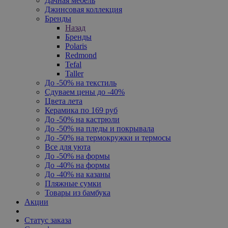
Дачная мебель
Джинсовая коллекция
Бренды
Назад
Бренды
Polaris
Redmond
Tefal
Taller
До -50% на текстиль
Сдуваем цены до -40%
Цвета лета
Керамика по 169 руб
До -50% на кастрюли
До -50% на пледы и покрывала
До -50% на термокружки и термосы
Все для уюта
До -50% на формы
До -40% на формы
До -40% на казаны
Пляжные сумки
Товары из бамбука
Акции
Статус заказа