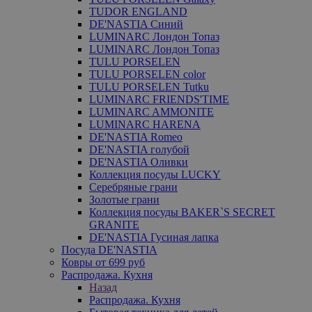
TUDOR ENGLAND
DE'NASTIA Синий
LUMINARC Лондон Топаз
LUMINARC Лондон Топаз
TULU PORSELEN
TULU PORSELEN color
TULU PORSELEN Tutku
LUMINARC FRIENDS'TIME
LUMINARC AMMONITE
LUMINARC HARENA
DE'NASTIA Romeo
DE'NASTIA голубой
DE'NASTIA Оливки
Коллекция посуды LUCKY
Серебряные грани
Золотые грани
Коллекция посуды BAKER`S SECRET
GRANITE
DE'NASTIA Гусиная лапка
Посуда DE'NASTIA
Ковры от 699 руб
Распродажа. Кухня
Назад
Распродажа. Кухня