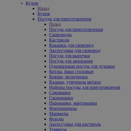
Кухня
Назад
Кухня
Посуда для приготовления
Назад
Посуда для приготовления
Сковороды
Кастрюли
Крышки для сковород
Аксессуары для сковород
Посуда для выпечки
Посуда для запекания
Одноразовая посуда для духовки
Котлы, баки столовые
Ковши, молочники
Казаны, утятницы металл
Наборы посуды для приготовления
Соковарки
Скороварки
Пароварки, мантоварки
Фритюрницы
Мармиты
Фондю
Аксессуары для кастрюль
Термосы