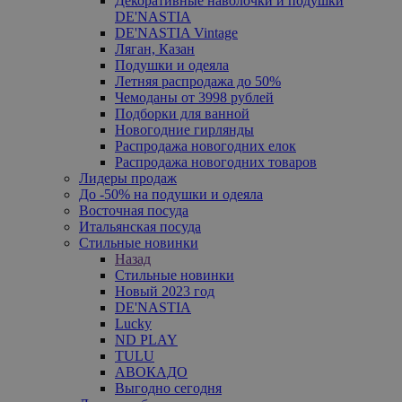
Декоративные наволочки и подушки
DE'NASTIA
DE'NASTIA Vintage
Ляган, Казан
Подушки и одеяла
Летняя распродажа до 50%
Чемоданы от 3998 рублей
Подборки для ванной
Новогодние гирлянды
Распродажа новогодних елок
Распродажа новогодних товаров
Лидеры продаж
До -50% на подушки и одеяла
Восточная посуда
Итальянская посуда
Стильные новинки
Назад
Стильные новинки
Новый 2023 год
DE'NASTIA
Lucky
ND PLAY
TULU
АВОКАДО
Выгодно сегодня