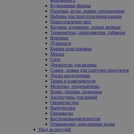
мороженого
Кулинарные формы
Палочки, иглы, ложки специальные
Наборы для приготовления канапе
Приготовление яиц
Кружки, кувшины, ложки мерные
Термометры, спиртометры, таймеры
Воронки
Дуршлаги
Ковши пластиковые
Миски
Сита
Держатели для молока
Совки, ложки для сыпучих продуктов
Доски разделочные
Терки и измельчители
Молотки, тендерайзеры
Ножи, топоры, ножницы
Аксессуары для ножей
Овощечистки
Рыбочистки
Орехоколы
Косточковыдавливатели
Открывалки, консервные ножи
Уход за посудой