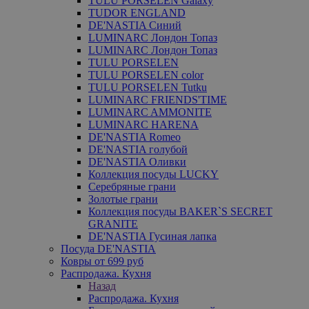
TULU PORSELEN Galaxy
TUDOR ENGLAND
DE'NASTIA Синий
LUMINARC Лондон Топаз
LUMINARC Лондон Топаз
TULU PORSELEN
TULU PORSELEN color
TULU PORSELEN Tutku
LUMINARC FRIENDS'TIME
LUMINARC AMMONITE
LUMINARC HARENA
DE'NASTIA Romeo
DE'NASTIA голубой
DE'NASTIA Оливки
Коллекция посуды LUCKY
Серебряные грани
Золотые грани
Коллекция посуды BAKER`S SECRET
GRANITE
DE'NASTIA Гусиная лапка
Посуда DE'NASTIA
Ковры от 699 руб
Распродажа. Кухня
Назад
Распродажа. Кухня