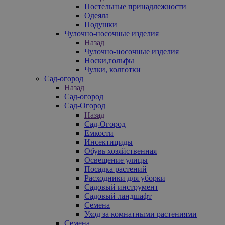
Постельные принадлежности
Одеяла
Подушки
Чулочно-носочные изделия
Назад
Чулочно-носочные изделия
Носки,гольфы
Чулки, колготки
Сад-огород
Назад
Сад-огород
Сад-Огород
Назад
Сад-Огород
Емкости
Инсектициды
Обувь хозяйственная
Освещение улицы
Посадка растений
Расходники для уборки
Садовый инструмент
Садовый ландшафт
Семена
Уход за комнатными растениями
Семена