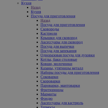
Кухня
Назад
Кухня
Посуда для приготовления
Назад
Посуда для приготовления
Сковороды
Кастрюли
Крышки для сковород
Аксессуары для сковород
Посуда для выпечки
Посуда для запекания
Одноразовая посуда для духовки
Котлы, баки столовые
Ковши, молочники
Казаны, утятницы металл
Наборы посуды для приготовления
Соковарки
Скороварки
Пароварки, мантоварки
Фритюрницы
Мармиты
Фондю
Аксессуары для кастрюль
Термосы