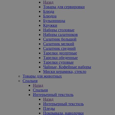
Назад
Товары для сервировки
Блюда
Блюдца
Бульонницы
Кружки
Наборы столовые
Наборы салатников
Салатник большой
Салатник мелкий
Салатник средний
Тарелки десертные
Тарелки обеденные
Тарелки суповые
Чайные, Кофейные наборы
Миски керамика, стекло
Товары для животных
Спальня
Назад
Спальня
Интерьерный текстиль
Назад
Интерьерный текстиль
Пледы
Покрывала, наволочки