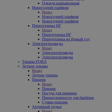
Одежда карнавальная
Новогодний парфюм
Назад
Новогодний парфюм
Новогодний парфюм
Пиротехника НГ
Назад
Пиротехника НГ
Пиротехника на Новый год
Электрогирлянды
Назад
Электрогирлянды
Электрогирлянды
Товары FORA
Летние товары
Назад
Летние товары
Пикник
Назад
Пикник
Посуда для пикника
Принадлежности для барбекю
Сумки-пикник
Активный отдых
Назад