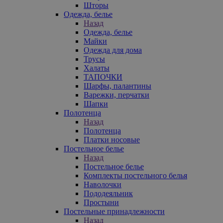
Шторы
Одежда, белье
Назад
Одежда, белье
Майки
Одежда для дома
Трусы
Халаты
ТАПОЧКИ
Шарфы, палантины
Варежки, перчатки
Шапки
Полотенца
Назад
Полотенца
Платки носовые
Постельное белье
Назад
Постельное белье
Комплекты постельного белья
Наволочки
Пододеяльник
Простыни
Постельные принадлежности
Назад