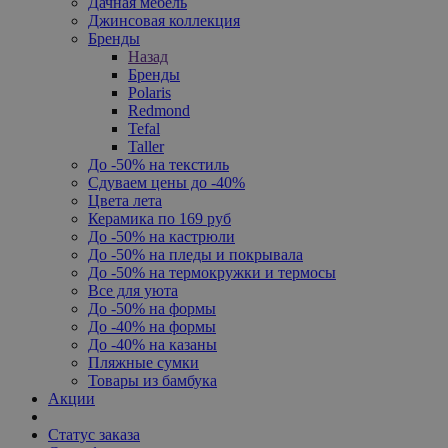
Дачная мебель
Джинсовая коллекция
Бренды
Назад
Бренды
Polaris
Redmond
Tefal
Taller
До -50% на текстиль
Сдуваем цены до -40%
Цвета лета
Керамика по 169 руб
До -50% на кастрюли
До -50% на пледы и покрывала
До -50% на термокружки и термосы
Все для уюта
До -50% на формы
До -40% на формы
До -40% на казаны
Пляжные сумки
Товары из бамбука
Акции
Статус заказа