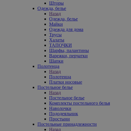
Шторы
Одежда, белье
Назад
Одежда, белье
Майки
Одежда для дома
Трусы
Халаты
ТАПОЧКИ
Шарфы, палантины
Варежки, перчатки
Шапки
Полотенца
Назад
Полотенца
Платки носовые
Постельное белье
Назад
Постельное белье
Комплекты постельного белья
Наволочки
Пододеяльник
Простыни
Постельные принадлежности
Назад