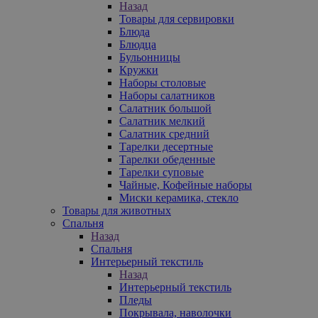
Назад
Товары для сервировки
Блюда
Блюдца
Бульонницы
Кружки
Наборы столовые
Наборы салатников
Салатник большой
Салатник мелкий
Салатник средний
Тарелки десертные
Тарелки обеденные
Тарелки суповые
Чайные, Кофейные наборы
Миски керамика, стекло
Товары для животных
Спальня
Назад
Спальня
Интерьерный текстиль
Назад
Интерьерный текстиль
Пледы
Покрывала, наволочки