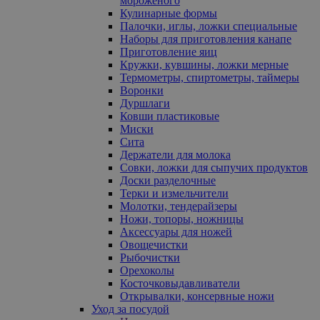
мороженого
Кулинарные формы
Палочки, иглы, ложки специальные
Наборы для приготовления канапе
Приготовление яиц
Кружки, кувшины, ложки мерные
Термометры, спиртометры, таймеры
Воронки
Дуршлаги
Ковши пластиковые
Миски
Сита
Держатели для молока
Совки, ложки для сыпучих продуктов
Доски разделочные
Терки и измельчители
Молотки, тендерайзеры
Ножи, топоры, ножницы
Аксессуары для ножей
Овощечистки
Рыбочистки
Орехоколы
Косточковыдавливатели
Открывалки, консервные ножи
Уход за посудой