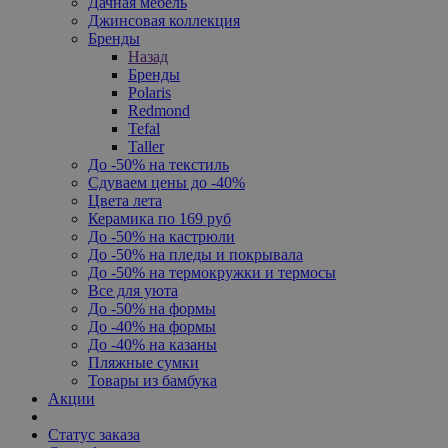
Дачная мебель
Джинсовая коллекция
Бренды
Назад
Бренды
Polaris
Redmond
Tefal
Taller
До -50% на текстиль
Сдуваем цены до -40%
Цвета лета
Керамика по 169 руб
До -50% на кастрюли
До -50% на пледы и покрывала
До -50% на термокружки и термосы
Все для уюта
До -50% на формы
До -40% на формы
До -40% на казаны
Пляжные сумки
Товары из бамбука
Акции
Статус заказа