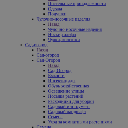
Постельные принадлежности
Одеяла
Подушки
Чулочно-носочные изделия
Назад
Чулочно-носочные изделия
Носки,гольфы
Чулки, колготки
Сад-огород
Назад
Сад-огород
Сад-Огород
Назад
Сад-Огород
Емкости
Инсектициды
Обувь хозяйственная
Освещение улицы
Посадка растений
Расходники для уборки
Садовый инструмент
Садовый ландшафт
Семена
Уход за комнатными растениями
Семена