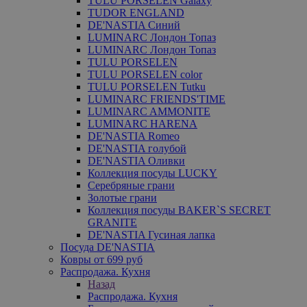
TULU PORSELEN Galaxy
TUDOR ENGLAND
DE'NASTIA Синий
LUMINARC Лондон Топаз
LUMINARC Лондон Топаз
TULU PORSELEN
TULU PORSELEN color
TULU PORSELEN Tutku
LUMINARC FRIENDS'TIME
LUMINARC AMMONITE
LUMINARC HARENA
DE'NASTIA Romeo
DE'NASTIA голубой
DE'NASTIA Оливки
Коллекция посуды LUCKY
Серебряные грани
Золотые грани
Коллекция посуды BAKER`S SECRET
GRANITE
DE'NASTIA Гусиная лапка
Посуда DE'NASTIA
Ковры от 699 руб
Распродажа. Кухня
Назад
Распродажа. Кухня