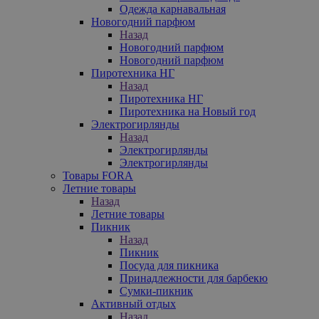
Одежда карнавальная
Новогодний парфюм
Назад
Новогодний парфюм
Новогодний парфюм
Пиротехника НГ
Назад
Пиротехника НГ
Пиротехника на Новый год
Электрогирлянды
Назад
Электрогирлянды
Электрогирлянды
Товары FORA
Летние товары
Назад
Летние товары
Пикник
Назад
Пикник
Посуда для пикника
Принадлежности для барбекю
Сумки-пикник
Активный отдых
Назад