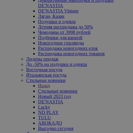
Декоративные наволочки и подушки
DE'NASTIA
DE'NASTIA Vintage
Ляган, Казан
Подушки и одеяла
Летняя распродажа до 50%
Чемоданы от 3998 рублей
Подборки для ванной
Новогодние гирлянды
Распродажа новогодних елок
Распродажа новогодних товаров
Лидеры продаж
До -50% на подушки и одеяла
Восточная посуда
Итальянская посуда
Стильные новинки
Назад
Стильные новинки
Новый 2023 год
DE'NASTIA
Lucky
ND PLAY
TULU
АВОКАДО
Выгодно сегодня