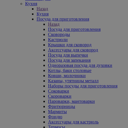
Кухня
Назад
Кухня
Посуда для приготовления
Назад
Посуда для приготовления
Сковороды
Кастрюли
Крышки для сковород
Аксессуары для сковород
Посуда для выпечки
Посуда для запекания
Одноразовая посуда для духовки
Котлы, баки столовые
Ковши, молочники
Казаны, утятницы металл
Наборы посуды для приготовления
Соковарки
Скороварки
Пароварки, мантоварки
Фритюрницы
Мармиты
Фондю
Аксессуары для кастрюль
Термосы