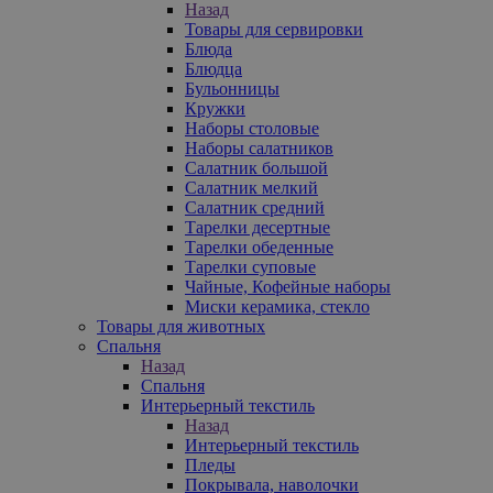
Назад
Товары для сервировки
Блюда
Блюдца
Бульонницы
Кружки
Наборы столовые
Наборы салатников
Салатник большой
Салатник мелкий
Салатник средний
Тарелки десертные
Тарелки обеденные
Тарелки суповые
Чайные, Кофейные наборы
Миски керамика, стекло
Товары для животных
Спальня
Назад
Спальня
Интерьерный текстиль
Назад
Интерьерный текстиль
Пледы
Покрывала, наволочки