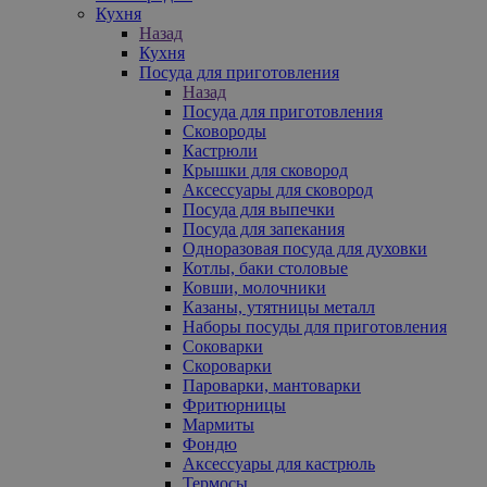
Кухня
Назад
Кухня
Посуда для приготовления
Назад
Посуда для приготовления
Сковороды
Кастрюли
Крышки для сковород
Аксессуары для сковород
Посуда для выпечки
Посуда для запекания
Одноразовая посуда для духовки
Котлы, баки столовые
Ковши, молочники
Казаны, утятницы металл
Наборы посуды для приготовления
Соковарки
Скороварки
Пароварки, мантоварки
Фритюрницы
Мармиты
Фондю
Аксессуары для кастрюль
Термосы