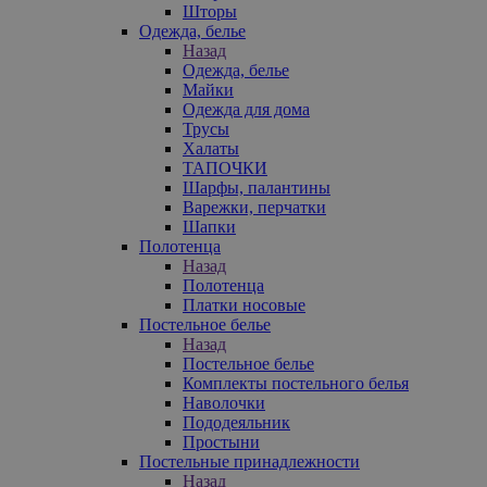
Шторы
Одежда, белье
Назад
Одежда, белье
Майки
Одежда для дома
Трусы
Халаты
ТАПОЧКИ
Шарфы, палантины
Варежки, перчатки
Шапки
Полотенца
Назад
Полотенца
Платки носовые
Постельное белье
Назад
Постельное белье
Комплекты постельного белья
Наволочки
Пододеяльник
Простыни
Постельные принадлежности
Назад