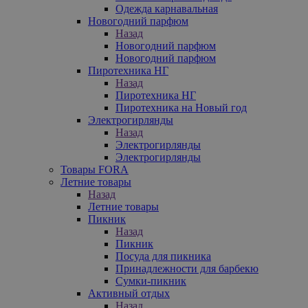
Одежда карнавальная
Новогодний парфюм
Назад
Новогодний парфюм
Новогодний парфюм
Пиротехника НГ
Назад
Пиротехника НГ
Пиротехника на Новый год
Электрогирлянды
Назад
Электрогирлянды
Электрогирлянды
Товары FORA
Летние товары
Назад
Летние товары
Пикник
Назад
Пикник
Посуда для пикника
Принадлежности для барбекю
Сумки-пикник
Активный отдых
Назад