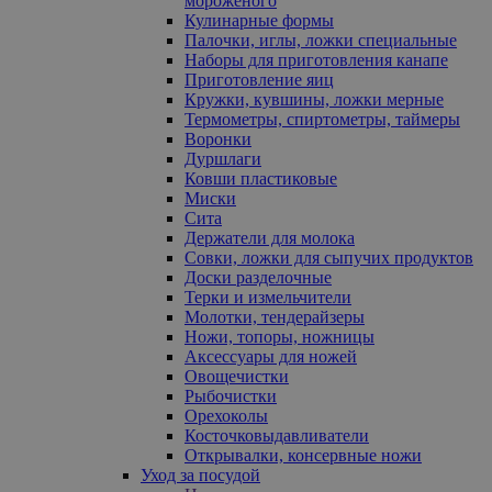
мороженого
Кулинарные формы
Палочки, иглы, ложки специальные
Наборы для приготовления канапе
Приготовление яиц
Кружки, кувшины, ложки мерные
Термометры, спиртометры, таймеры
Воронки
Дуршлаги
Ковши пластиковые
Миски
Сита
Держатели для молока
Совки, ложки для сыпучих продуктов
Доски разделочные
Терки и измельчители
Молотки, тендерайзеры
Ножи, топоры, ножницы
Аксессуары для ножей
Овощечистки
Рыбочистки
Орехоколы
Косточковыдавливатели
Открывалки, консервные ножи
Уход за посудой