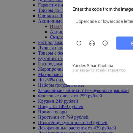
Гарантия низкой цены
Товары до 500 руб
Оливки и Лимоны
Акционные товары
Назад
Акционные товары
Скидка 20% по промокоду
Распродажа! Ульяновск до -70%
Лучшая цена
Товары с бесплатной доставкой
Кухонный текстиль
Распродажа до -50%
Жаропрочная посуда
Махровые полотенца
До -50% на ковры
Наборы посуды FORA
Заварочные чайники с бамбуковой крышкой
Флисовые пледы от 299 рублей
Кружки 249 рублей
Пледы от 1499 рублей
Промо товары
Простыни от 799 рублей
Полотенце кухонное от 69 рублей
Декоративные растения от 439 рублей