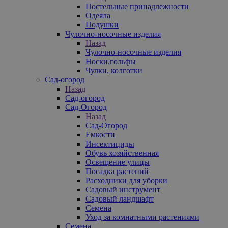
Постельные принадлежности
Одеяла
Подушки
Чулочно-носочные изделия
Назад
Чулочно-носочные изделия
Носки,гольфы
Чулки, колготки
Сад-огород
Назад
Сад-огород
Сад-Огород
Назад
Сад-Огород
Емкости
Инсектициды
Обувь хозяйственная
Освещение улицы
Посадка растений
Расходники для уборки
Садовый инструмент
Садовый ландшафт
Семена
Уход за комнатными растениями
Семена