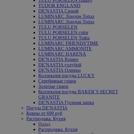
TULU PORSELEN Galaxy
TUDOR ENGLAND
DE'NASTIA Синий
LUMINARC Лондон Топаз
LUMINARC Лондон Топаз
TULU PORSELEN
TULU PORSELEN color
TULU PORSELEN Tutku
LUMINARC FRIENDS'TIME
LUMINARC AMMONITE
LUMINARC HARENA
DE'NASTIA Romeo
DE'NASTIA голубой
DE'NASTIA Оливки
Коллекция посуды LUCKY
Серебряные грани
Золотые грани
Коллекция посуды BAKER`S SECRET
GRANITE
DE'NASTIA Гусиная лапка
Посуда DE'NASTIA
Ковры от 699 руб
Распродажа. Кухня
Назад
Распродажа. Кухня