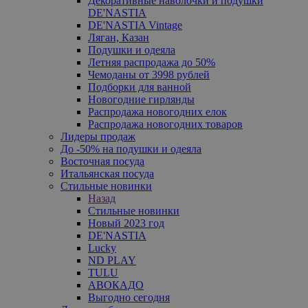
Декоративные наволочки и подушки
DE'NASTIA
DE'NASTIA Vintage
Ляган, Казан
Подушки и одеяла
Летняя распродажа до 50%
Чемоданы от 3998 рублей
Подборки для ванной
Новогодние гирлянды
Распродажа новогодних елок
Распродажа новогодних товаров
Лидеры продаж
До -50% на подушки и одеяла
Восточная посуда
Итальянская посуда
Стильные новинки
Назад
Стильные новинки
Новый 2023 год
DE'NASTIA
Lucky
ND PLAY
TULU
АВОКАДО
Выгодно сегодня