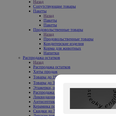
Назад
Сопутствующие товары
Пакеты
Назад
Пакеты
Пакеты
Продовольственные товары
Назад
Продовольственные товары
Кондитерские изделия
Корма для животных
Напитки
Распродажа остатков
Назад
Распродажа остатков
Хиты продаж
Товары до 199₽
Товары до 399₽
Этажерки, обувницы
Распродажа текстиля до -50%
Ликвидация до -70%
Антисептики
Керамика по 129 руб
Скидки до 70%
Детские товары