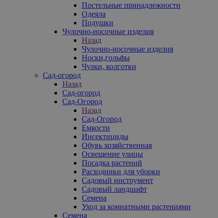
Постельные принадлежности
Одеяла
Подушки
Чулочно-носочные изделия
Назад
Чулочно-носочные изделия
Носки,гольфы
Чулки, колготки
Сад-огород
Назад
Сад-огород
Сад-Огород
Назад
Сад-Огород
Емкости
Инсектициды
Обувь хозяйственная
Освещение улицы
Посадка растений
Расходники для уборки
Садовый инструмент
Садовый ландшафт
Семена
Уход за комнатными растениями
Семена