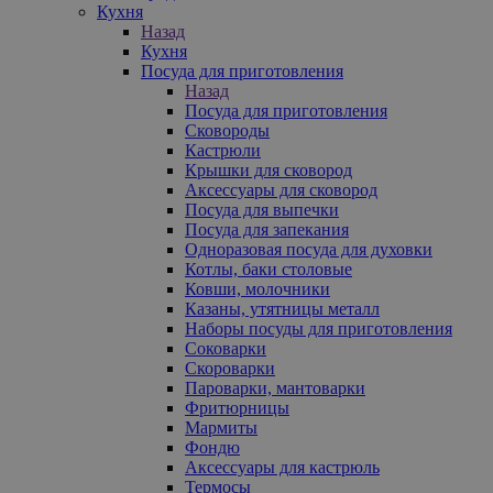
Кухня
Назад
Кухня
Посуда для приготовления
Назад
Посуда для приготовления
Сковороды
Кастрюли
Крышки для сковород
Аксессуары для сковород
Посуда для выпечки
Посуда для запекания
Одноразовая посуда для духовки
Котлы, баки столовые
Ковши, молочники
Казаны, утятницы металл
Наборы посуды для приготовления
Соковарки
Скороварки
Пароварки, мантоварки
Фритюрницы
Мармиты
Фондю
Аксессуары для кастрюль
Термосы