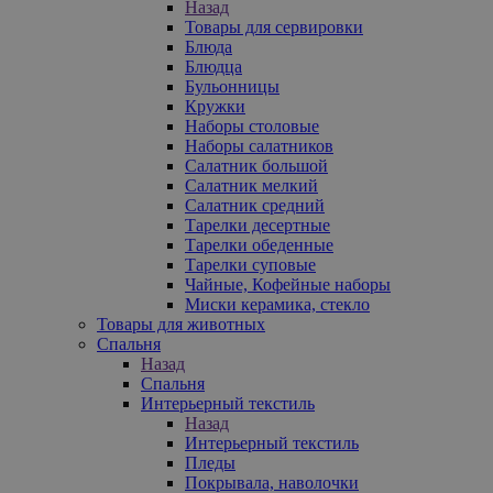
Назад
Товары для сервировки
Блюда
Блюдца
Бульонницы
Кружки
Наборы столовые
Наборы салатников
Салатник большой
Салатник мелкий
Салатник средний
Тарелки десертные
Тарелки обеденные
Тарелки суповые
Чайные, Кофейные наборы
Миски керамика, стекло
Товары для животных
Спальня
Назад
Спальня
Интерьерный текстиль
Назад
Интерьерный текстиль
Пледы
Покрывала, наволочки