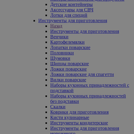
Детские контейнеры
Аксессуары для СВЧ
Лотки для специй
Инструменты для приготовления
Назад
Инструменты для приготовления
Венчики
Картофелемялки
Лопатки поварские
Половники
Шумовки
Щипцы поварские
Ложки поварские
Ложки поварские для спагетти
Вилки поварские
Наборы кухонных принадлежностей с
подставкой
Наборы кухонных принадлежностей
без подставки
Скалки
Коврики для приготовления
Кисти кулинарные
Инструменты кондитерские
Инструменты для приготовления
мороженого