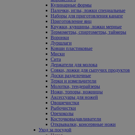
Кулинарные формы
Палочки, иглы, ложки специальные
Наборы для приготовления канапе
Приготовление яиц
Кружки, кувшины, ложки мерные
Термометры, спиртометры, таймеры
Воронки
Дуршлаги
Ковши пластиковые
Миски
Сита
Держатели для молока
Совки, ложки для сыпучих продуктов
Доски разделочные
Терки и измельчители
Молотки, тендерайзеры
Ножи, топоры, ножницы
Аксессуары для ножей
Овощечистки
Рыбочистки
Орехоколы
Косточковыдавливатели
Открывалки, консервные ножи
Уход за посудой