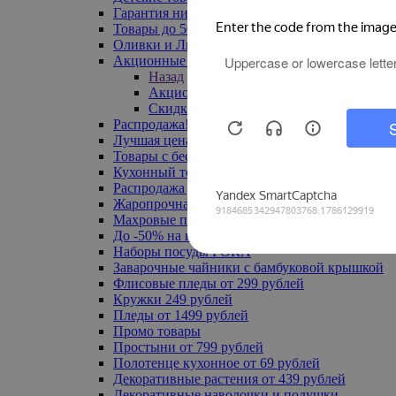
Гарантия низкой цены
Товары до 500 руб
Оливки и Лимоны
Акционные товары
Назад
Акционные товары
Скидка 20% по промокоду
Распродажа! Ульяновск до -70%
Лучшая цена
Товары с бесплатной доставкой
Кухонный текстиль
Распродажа до -50%
Жаропрочная посуда
Махровые полотенца
До -50% на ковры
Наборы посуды FORA
Заварочные чайники с бамбуковой крышкой
Флисовые пледы от 299 рублей
Кружки 249 рублей
Пледы от 1499 рублей
Промо товары
Простыни от 799 рублей
Полотенце кухонное от 69 рублей
Декоративные растения от 439 рублей
Декоративные наволочки и подушки