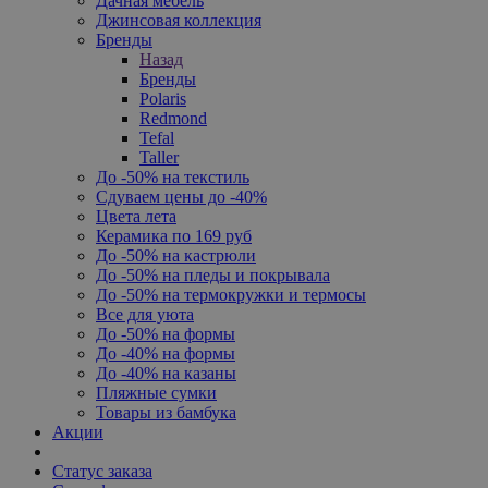
Дачная мебель
Джинсовая коллекция
Бренды
Назад
Бренды
Polaris
Redmond
Tefal
Taller
До -50% на текстиль
Сдуваем цены до -40%
Цвета лета
Керамика по 169 руб
До -50% на кастрюли
До -50% на пледы и покрывала
До -50% на термокружки и термосы
Все для уюта
До -50% на формы
До -40% на формы
До -40% на казаны
Пляжные сумки
Товары из бамбука
Акции
Статус заказа