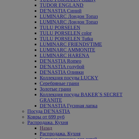
TUDOR ENGLAND
DE'NASTIA Синий
LUMINARC Лондон Топаз
LUMINARC Лондон Топаз
TULU PORSELEN
TULU PORSELEN color
TULU PORSELEN Tutku
LUMINARC FRIENDS'TIME
LUMINARC AMMONITE
LUMINARC HARENA
DE'NASTIA Romeo
DE'NASTIA голубой
DE'NASTIA Оливки
Коллекция посуды LUCKY
Серебряные грани
Золотые грани
Коллекция посуды BAKER`S SECRET
GRANITE
DE'NASTIA Гусиная лапка
Посуда DE'NASTIA
Ковры от 699 руб
Распродажа. Кухня
Назад
Распродажа. Кухня