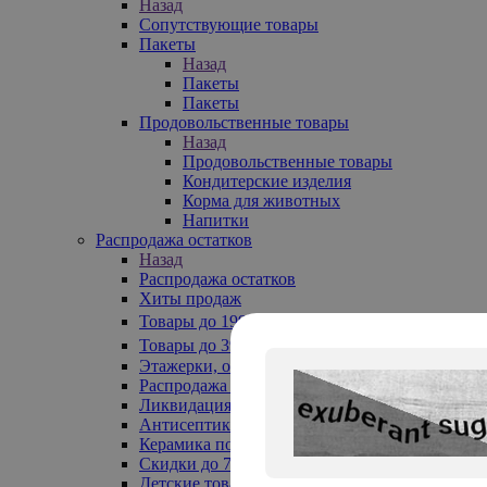
Назад
Сопутствующие товары
Пакеты
Назад
Пакеты
Пакеты
Продовольственные товары
Назад
Продовольственные товары
Кондитерские изделия
Корма для животных
Напитки
Распродажа остатков
Назад
Распродажа остатков
Хиты продаж
Товары до 199₽
Товары до 399₽
Этажерки, обувницы
Распродажа текстиля до -50%
Ликвидация до -70%
Антисептики
Керамика по 129 руб
Скидки до 70%
Детские товары