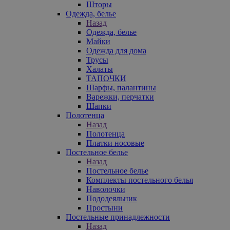
Шторы
Одежда, белье
Назад
Одежда, белье
Майки
Одежда для дома
Трусы
Халаты
ТАПОЧКИ
Шарфы, палантины
Варежки, перчатки
Шапки
Полотенца
Назад
Полотенца
Платки носовые
Постельное белье
Назад
Постельное белье
Комплекты постельного белья
Наволочки
Пододеяльник
Простыни
Постельные принадлежности
Назад