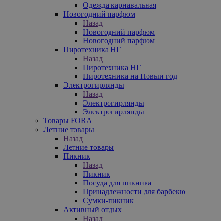
Одежда карнавальная
Новогодний парфюм
Назад
Новогодний парфюм
Новогодний парфюм
Пиротехника НГ
Назад
Пиротехника НГ
Пиротехника на Новый год
Электрогирлянды
Назад
Электрогирлянды
Электрогирлянды
Товары FORA
Летние товары
Назад
Летние товары
Пикник
Назад
Пикник
Посуда для пикника
Принадлежности для барбекю
Сумки-пикник
Активный отдых
Назад