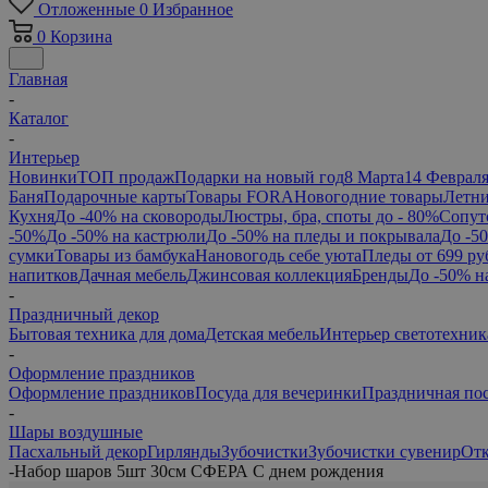
Отложенные
0
Избранное
0
Корзина
Главная
-
Каталог
-
Интерьер
Новинки
ТОП продаж
Подарки на новый год
8 Марта
14 Феврал
Баня
Подарочные карты
Товары FORA
Новогодние товары
Летни
Кухня
До -40% на сковороды
Люстры, бра, споты до - 80%
Сопут
-50%
До -50% на кастрюли
До -50% на пледы и покрывала
До -5
сумки
Товары из бамбука
Нановогодь себе уюта
Пледы от 699 ру
напитков
Дачная мебель
Джинсовая коллекция
Бренды
До -50% н
-
Праздничный декор
Бытовая техника для дома
Детская мебель
Интерьер светотехник
-
Оформление праздников
Оформление праздников
Посуда для вечеринки
Праздничная по
-
Шары воздушные
Пасхальный декор
Гирлянды
Зубочистки
Зубочистки сувенир
От
-
Набор шаров 5шт 30см СФЕРА С днем рождения