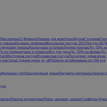
я
Масленица
23 Февраля
Товары для животных
Кухня
Столовая
Спа
е товары
Подарки любимым
Коллекции посуды 2025
Посуда DE'
ствующие товары
Распродажа остатков
Лидеры продаж
До -50% н
0% на термокружки и термосы
Все для уюта
До -50% на формы
До 
блей
Восточная посуда
Итальянская посуда
Последнее добавление 
а текстиль
Сдуваем цены до -40%
Цвета лета
Керамика по 169 руб
а
Интерьер стен
Праздничный декор
Предметы интерьера
Творчес
суда
крытки
Пакеты подарочные
Пики, шпажки, канапе
Салфетки бум