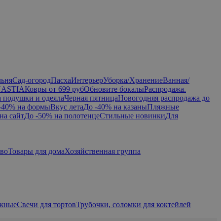
льня
Сад-огород
Пасха
Интерьер
Уборка/Хранение
Ванная/
NASTIA
Ковры от 699 руб
Обновите бокалы
Распродажа.
а подушки и одеяла
Черная пятница
Новогодняя распродажа до
-40% на формы
Вкус лета
До -40% на казаны
Пляжные
на сайт
До -50% на полотенце
Стильные новинки
Для
тво
Товары для дома
Хозяйственная группа
ажные
Свечи для тортов
Трубочки, соломки для коктейлей